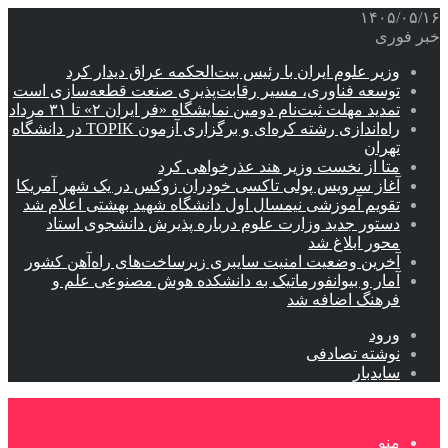
۱۴۰۵/۰۵/۱۶
خبر فوری
وزیر علوم ایران با رئیس بیت‌الحکمه عراق دیدار کرد
توسعه فناوری، مسیر رقابت‌پذیری صنعت قطعه‌سازی است
تمدید مهلت ثبت‌نام دومین نمایشگاه «فر ایران ۲» تا ۳۱ مرداد
راه‌اندازی رشته کره‌ای و برگزاری آزمون TOPIK در دانشگاه
تهران
متا از نخست وزیر هند عذرخواهی کرد
آغاز سرویس پولی تاکسی خودران زوکس در یک شهر آمریکا
تقویم آموزشی نیمسال اول دانشگاه شهید بهشتی اعلام شد
دستور جدید وزارت علوم درباره پذیرش دانشجوی استاد
محور ابلاغ شد
آخرین وضعیت امنیت سایبری زیرساخت‌های راه‌آهن کشور
آمار و بیوانفورماتیک به دانشکده هوش مصنوعی علم و
فرهنگ اضافه شد
ورود
نوشته تصادفی
سایدبار
منو