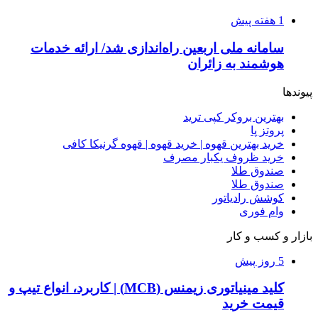
1 هفته پیش
سامانه ملی اربعین راه‌اندازی شد/ ارائه خدمات
هوشمند به زائران
پیوندها
بهترین بروکر کپی ترید
پروتز پا
خرید بهترین قهوه | خرید قهوه | قهوه گرنیکا کافی
خرید ظروف یکبار مصرف
صندوق طلا
صندوق طلا
کوشش رادیاتور
وام فوری
بازار و کسب و کار
5 روز پیش
کلید مینیاتوری زیمنس (MCB) | کاربرد، انواع تیپ و
قیمت خرید