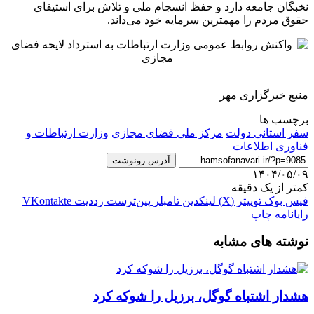
نخبگان جامعه دارد و حفظ انسجام ملی و تلاش برای استیفای
حقوق مردم را مهمترین سرمایه خود می‌داند.
منبع خبرگزاری مهر
برچسب ها
سفر استانی دولت
مرکز ملی فضای مجازی
وزارت ارتباطات و
فناوری اطلاعات
آدرس رونوشت
۱۴۰۴/۰۵/۰۹
کمتر از یک دقیقه
فیس بوک
توییتر (X)
لینکدین
‫تامبلر
‫پین‌ترست
‫رددیت
‫VKontakte
رایانامه
چاپ
نوشته های مشابه
هشدار اشتباه گوگل، برزیل را شوکه کرد