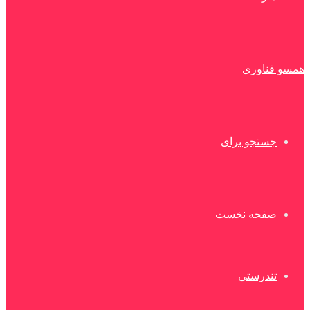
همسو فناوری
جستجو برای
صفحه نخست
تندرستی