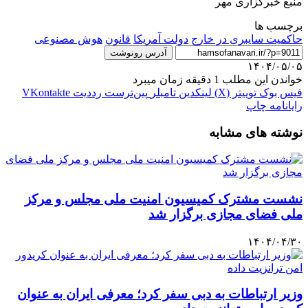
منبع خبرگزاری مهر
برچسب ها
حاکمیت سایبری در خارج
دولت آمریکا
قانون
هوش مصنوعی
آدرس رونوشت
۱۴۰۴/۰۵/۰۵
خواندن این مطلب 1 دقیقه زمان میبرد
فیس بوک
توییتر (X)
لینکدین
‫تامبلر
‫پین‌ترست
‫رددیت
‫VKontakte
رایانامه
چاپ
نوشته های مشابه
نشست مشترک کمیسیون امنیت ملی مجلس و مرکز
ملی فضای مجازی برگزار شد
۱۴۰۴/۰۴/۳۰
وزیر ارتباطات به دبی سفر کرد؛ معرفی ایران به عنوان