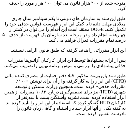
متوجه شده از ۲۰۰ هزار قانون می توان ۱۰۰ هزار مورد را حذف
کرد.
طبق این سند به سازمان های دولتی تا یکم سپتامبر سال جاری
میلادی مهلت داده تا با کمک این ابزار فهرست قوانین حذفی خود را
تکمیل کنند. DOGE معتقد است این اقدام را می توان در کمتر از
چهارهفته انجام داد و در مرحله بعد سازمان یک فهرست از حذف ۵۰
درصد تمام مقررات فدرال فراهم می کند.
این ابزار مقرراتی را هدف گرفته که طبق قانون الزامی نیستند.
پس از ارائه پیشنهادها توسط این ابزار، کارکنان آژانس‌ها مقررات
حذفی پیشنهادی را بررسی و سپس برنامه نهایی را تصویب می‌کنند.
طبق سند پاورپوینت مذکور، قبلا دفتر حمایت از مصرف‌کننده مالی
(CFPB) این ابزار را به کار گرفته و از آن برای نوشتن «۱۰۰٪
مقررات‌ حذفی» کرده است. همچنین وزارت مسکن و توسعه
شهری (HUD) نیز برای تصمیم‌گیری درباره ۱۰۸۳ مقررات از همین
ابزار استفاده کرده است. نشریه واشنگتن پست با سه نفر از
کارکنان HUD گفتگو کرده که استفاده از این ابزار را تأیید کرده اند.
به گفته یکی از آنها ابزار چند بار اشتباه و گاهی زبان قانون را
نادرست تفسیر کرده است.