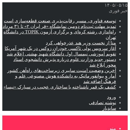
۱۴۰۵/۰۵/۱۵
خبر فوری
توسعه فناوری، مسیر رقابت‌پذیری صنعت قطعه‌سازی است
تمدید مهلت ثبت‌نام دومین نمایشگاه «فر ایران ۲» تا ۳۱ مرداد
راه‌اندازی رشته کره‌ای و برگزاری آزمون TOPIK در دانشگاه
تهران
متا از نخست وزیر هند عذرخواهی کرد
آغاز سرویس پولی تاکسی خودران زوکس در یک شهر آمریکا
تقویم آموزشی نیمسال اول دانشگاه شهید بهشتی اعلام شد
دستور جدید وزارت علوم درباره پذیرش دانشجوی استاد
محور ابلاغ شد
آخرین وضعیت امنیت سایبری زیرساخت‌های راه‌آهن کشور
آمار و بیوانفورماتیک به دانشکده هوش مصنوعی علم و
فرهنگ اضافه شد
کشف یک قمر ناشناخته با ساختاری عجیب در سیارک «نیسا»
ورود
نوشته تصادفی
سایدبار
منو