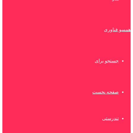
همسو فناوری
جستجو برای
صفحه نخست
تندرستی