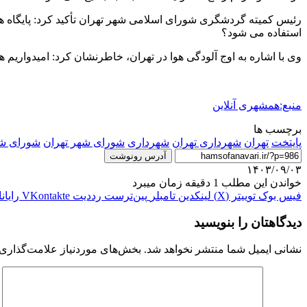
رئیس کمیته گردشگری شورای اسلامی شهر تهران تأکید کرد: پایگاه های
استفاده می شود؟
وی با اشاره به اوج آلودگی هوا در تهران، خاطرنشان کرد: امیدواری
منبع:همشهری آنلاین
برچسب ها
پایتخت
تهران
شهردارى تهران
شهرداری
شوراى شهر تهران
شورای ش
آدرس رونوشت
۱۴۰۳/۰۹/۰۳
خواندن این مطلب 1 دقیقه زمان میبرد
فیس بوک
توییتر (X)
لینکدین
‫تامبلر
‫پین‌ترست
‫رددیت
‫VKontakte
رایان
دیدگاهتان را بنویسید
نشانی ایمیل شما منتشر نخواهد شد.
بخش‌های موردنیاز علامت‌گذاری 