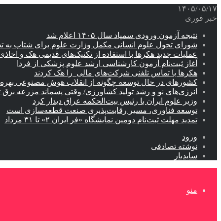
۱۴۰۵/۰۵/۱۷
خبر فوری
نتیجه آزمون ورودی سمپاد سال ۱۴۰۵ اعلام شد
شورای تحول علوم انسانی مکمل وزارت علوم برای شتاب به ت
عملیات جدید هکرها با استفاده از تکنیک‌های قدیمی هک و اخاذی
آغاز ثبت‌نام‌ آزمون کارشناسی ارشد علوم پزشکی از فردا
هکرها با تماس تلفنی شرکت‌های مالی را هک کردند
کشورهای در حال توسعه چگونه از انقلاب هوش مصنوعی بهره م
انرژی‌های نو و رشد تولید کشاورزی/ وقتی پسماند مزرعه‌ برق ت
وزیر علوم ایران با رئیس بیت‌الحکمه عراق دیدار کرد
توسعه فناوری، مسیر رقابت‌پذیری صنعت قطعه‌سازی است
تمدید مهلت ثبت‌نام دومین نمایشگاه «فر ایران ۲» تا ۳۱ مرداد
ورود
نوشته تصادفی
سایدبار
منو