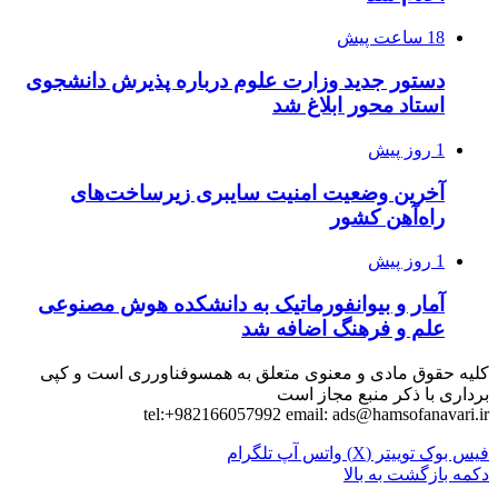
18 ساعت پیش
دستور جدید وزارت علوم درباره پذیرش دانشجوی
استاد محور ابلاغ شد
1 روز پیش
آخرین وضعیت امنیت سایبری زیرساخت‌های
راه‌آهن کشور
1 روز پیش
آمار و بیوانفورماتیک به دانشکده هوش مصنوعی
علم و فرهنگ اضافه شد
کلیه حقوق مادی و معنوی متعلق به همسوفناورری است و کپی
برداری با ذکر منبع مجاز است
tel:+982166057992 email:
ads@hamsofanavari.ir
فیس بوک
توییتر (X)
واتس آپ
تلگرام
دکمه بازگشت به بالا