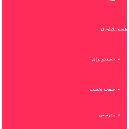
همسو فناوری
جستجو برای
صفحه نخست
تندرستی