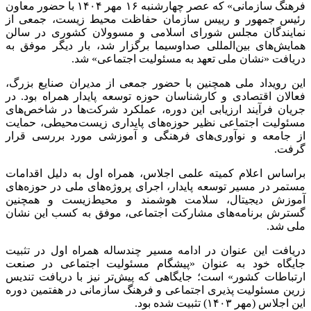
فرهنگ سازمانی» که عصر چهارشنبه ۱۶ مهر ۱۴۰۴ با حضور معاون
رئیس جمهور و رییس سازمان حفاظت محیط زیست، جمعی از
نمایندگان مجلس شورای اسلامی و مسوولان کشوری در سالن
همایش‌های بین‌المللی صداوسیما برگزار شد، بار دیگر موفق به
دریافت «نشان ملی تعهد به مسئولیت اجتماعی» شد.
این رویداد ملی همچنین با حضور جمعی از مدیران صنایع بزرگ،
فعالان اقتصادی و کارشناسان حوزه توسعه پایدار همراه بود. در
جریان فرآیند ارزیابی این دوره، عملکرد شرکت‌ها در شاخص‌های
مسئولیت اجتماعی نظیر حوزه‌های پایداری زیست‌محیطی، حمایت
از جامعه و نوآوری‌های فرهنگی و آموزشی مورد بررسی قرار
گرفت.
براساس اعلام کمیته علمی اجلاس، همراه اول به دلیل اقدامات
مستمر در مسیر توسعه پایدار، اجرای پروژه‌های ملی در حوزه‌های
آموزش دیجیتال، سلامت هوشمند و محیط‌زیست و همچنین
گسترش برنامه‌های مشارکت اجتماعی، موفق به کسب این نشان
ملی شد.
دریافت این عنوان در ادامه مسیر چندساله همراه اول در تثبیت
جایگاه خود به عنوان «پیشگام مسئولیت اجتماعی در صنعت
ارتباطات کشور» است؛ جایگاهی که پیش‌تر نیز با دریافت تندیس
زرین مسئولیت پذیری اجتماعی و فرهنگ سازمانی در هفتمین دوره
این اجلاس (مهر ۱۴۰۳) تثبیت شده بود.