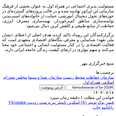
مسئولیت پذیری اجتماعی در همراه اول به عنوان بخشی از فرهنگ
سازمانی این اپراتور نهادینه شده و در قالب پروژه‌های گسترده‌ای در
حوزه‌های تحول دیجیتال آموزشی، حمایت از خانواده‌های آسیب‌پذیر،
توانمندسازی مناطق کم‌برخوردار، بهینه‌سازی مصرف انرژی،
حفاظت از منابع طبیعی و کاهش کربن دنبال می‌شود.
برگزارکنندگان این رویداد تاکید کردند هدف اصلی از اعطای «نشان
ملی تعهد» شناسایی و معرفی بنگاه‌های اقتصادی متعهدی است که
فعالیت اقتصادی را در کنار مسئولیت انسانی و اجتماعی خود معنا
می‌کنند و سهم مؤثری در ارتقای کیفیت زندگی جامعه ایرانی دارند.
منبع خبرگزاری مهر
برچسب ها
سازمان حفاظت محیط زیست
سازمان صدا و سیما
مجلس شورای
اسلامی
همراه اول
آدرس رونوشت
۱۴۰۴/۰۷/۱۷
خواندن این مطلب 1 دقیقه زمان میبرد
فیس بوک
توییتر (X)
لینکدین
‫تامبلر
‫پین‌ترست
‫رددیت
‫VKontakte
رایانامه
چاپ