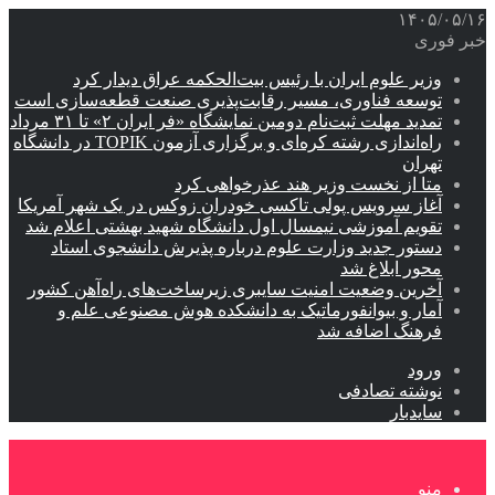
۱۴۰۵/۰۵/۱۶
خبر فوری
وزیر علوم ایران با رئیس بیت‌الحکمه عراق دیدار کرد
توسعه فناوری، مسیر رقابت‌پذیری صنعت قطعه‌سازی است
تمدید مهلت ثبت‌نام دومین نمایشگاه «فر ایران ۲» تا ۳۱ مرداد
راه‌اندازی رشته کره‌ای و برگزاری آزمون TOPIK در دانشگاه
تهران
متا از نخست وزیر هند عذرخواهی کرد
آغاز سرویس پولی تاکسی خودران زوکس در یک شهر آمریکا
تقویم آموزشی نیمسال اول دانشگاه شهید بهشتی اعلام شد
دستور جدید وزارت علوم درباره پذیرش دانشجوی استاد
محور ابلاغ شد
آخرین وضعیت امنیت سایبری زیرساخت‌های راه‌آهن کشور
آمار و بیوانفورماتیک به دانشکده هوش مصنوعی علم و
فرهنگ اضافه شد
ورود
نوشته تصادفی
سایدبار
منو