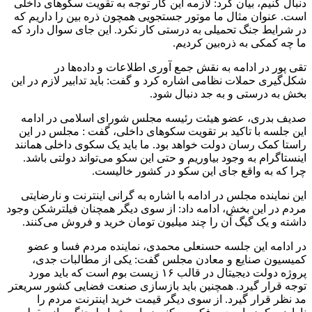
دنبال کنیم، بیان کرد: لازمه این کار توجه به تقویت سکوهای داخلی
است. عنوان مثال ما موتور جستجویی همچون ذره بین را داریم که
در شرایط جنگ تحمیلی به درستی کار نکرد. این جای سوال دارد که
ما چه کمکی به ذره‌بین کردیم.
تقی پور در ادامه به نقش جمع آوری اطلاعات و داده‌ها در
شکل‌گیری حملات نظامی اشاره کرد و گفت: باید تدابیر لازم در این
بخش به درستی و به جد دنبال شود.
صدیف بدری، عضو هیئت رئیسه مجلس شورای اسلامی در ادامه
این جلسه با تاکید بر تقویت سکوهای داخلی، گفت : مجلس در این
راستا کمک رسان دولت خواهد بود. ما باید یک سکوی داخلی همانند
اینستاگرام به وجود بیاوریم و حتی این سکو می‌تواند دولتی باشد.
چرا که به واقع جای این سکو در کشور خالیست.
این نماینده مجلس در ادامه با اشاره به گرانی اینترنت و نارضایتی
مردم در این بخش، ادامه داد: از سوی دیگر همچنان فیلترشکن وجود
داشته و یک گیگ آن را چند میلیون تومان خرید و فروش می‌کنند.
در ادامه این جلسه حسنعلی محمدی، نماینده مردم فسا و عضو
کمیسیون صنایع و معادن مجلس گفت: یکی از مطالبات جدی،
پروژه دولت دیجیتال در قالب ۱۶ زیست بوم است که باید مورد
توجه قرار گیرد. همچنین باید بازسازی صنعت فضایی کشور سریعتر
مد نظر قرار گیرد. از سوی دیگر قیمت خرید اینترنت مردم را