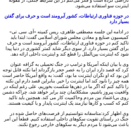
ناراضی کرده است و فکر می‌کنم در این شرایط جنگی، از مقوله
اینترنت سو استفاده می‌شود.
در حوزه فناوری ارتباطات، کشور آبرومند است و حرف برای گفتن
بسیار دارد
در ادامه این جلسه مصطفی طاهری، ریس کمیته «آی. سی. تی»
کمیسیون صنایع و معادن مجلس شورای اسلامی گفت: ابتدا باید
تاکید کنم در حوزه فناوری ارتباطات، کشور آبرومند است و حرف
برای گفتن بسیار دارد. از سوی دیگر شاید کمتر کشوری در دنیا پیدا
شود که اینترنت بین‌الملل را قطع کند و اینترنت داخلی ارائه دهد.
وی با بیان اینکه آمریکا و ترامپ در جنگ تحمیلی به گزافه عنوان
کرد که قصد دارد ایران را به عصر حجر بازگرداند اما نکته قابل توجه
این بود که او نگران اینترنت ما بود، گفت: به واقع آمریکا حاضر است
همه چیز را نابود کند اما اینترنت را خیر. بنابراین قصد دارم این نکته
را تاکید کنم که اگر ما در ذهن‌ها شکست بخوریم، علی رغم اینکه در
واقعیت پیروز باشیم، مشکلاتمان چند برابر خواهد شد، چراکه دشمن
روی بی‌اعتماد بین مردم وحاکمیت کار می کند. همچنین باید تاکید
کنم که کسب و کارها نیازمند یک اینترنت پایدار و با کیفیت هستند.
وی اظهار کرد:متاسفانه نتوانستیم از فرصت‌های حاصل شده در
جنگ در راستای تقویت سکوهای داخلی استفاده کنیم. قطعاً این امر
باعث می‌شود تا مردم دیگر به سکوهای خارجی رجوع نکنند.