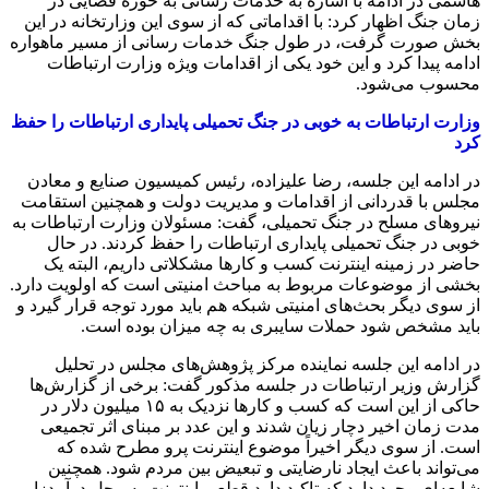
هاشمی در ادامه با اشاره به خدمات رسانی به حوزه فضایی در
زمان جنگ اظهار کرد: با اقداماتی که از سوی این وزارتخانه در این
بخش صورت گرفت، در طول جنگ خدمات رسانی از مسیر ماهواره
ادامه پیدا کرد و این خود یکی از اقدامات ویژه وزارت ارتباطات
محسوب می‌شود.
وزارت ارتباطات به خوبی در جنگ تحمیلی پایداری ارتباطات را حفظ
کرد
در ادامه این جلسه، رضا علیزاده، رئیس کمیسیون صنایع و معادن
مجلس با قدردانی از اقدامات و مدیریت دولت و همچنین استقامت
نیروهای مسلح در جنگ تحمیلی، گفت: مسئولان وزارت ارتباطات به
خوبی در جنگ تحمیلی پایداری ارتباطات را حفظ کردند. در حال
حاضر در زمینه اینترنت کسب و کارها مشکلاتی داریم، البته یک
بخشی از موضوعات مربوط به مباحث امنیتی است که اولویت دارد.
از سوی دیگر بحث‌های امنیتی شبکه هم باید مورد توجه قرار گیرد و
باید مشخص شود حملات سایبری به چه میزان بوده است.
در ادامه این جلسه نماینده مرکز پژوهش‌های مجلس در تحلیل
گزارش وزیر ارتباطات در جلسه مذکور گفت: برخی از گزارش‌ها
حاکی از این است که کسب و کارها نزدیک به ۱۵ میلیون دلار در
مدت زمان اخیر دچار زیان شدند و این عدد بر مبنای اثر تجمیعی
است. از سوی دیگر اخیراً موضوع اینترنت پرو مطرح شده که
می‌تواند باعث ایجاد نارضایتی و تبعیض بین مردم شود. همچنین
شایعه‌ای وجود دارد که تاکید دارد قطعی اینترنت به محل درآمدزایی