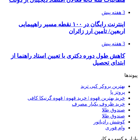
3 هفته پیش
اینترنت رایگان در ۱۰۰ نقطه مسیر راهپیمایی
اربعین/ تامین ارز زائران
3 هفته پیش
کاهش طول دوره دکتری با تعیین استاد راهنما از
ابتدای تحصیل
پیوندها
بهترین بروکر کپی ترید
پروتز پا
خرید بهترین قهوه | خرید قهوه | قهوه گرنیکا کافی
خرید ظروف یکبار مصرف
صندوق طلا
صندوق طلا
کوشش رادیاتور
وام فوری
بازار و کسب و کار