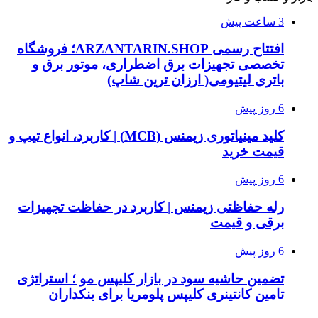
3 ساعت پیش
افتتاح رسمی ARZANTARIN.SHOP؛ فروشگاه
تخصصی تجهیزات برق اضطراری، موتور برق و
باتری لیتیومی( ارزان ترین شاپ)
6 روز پیش
کلید مینیاتوری زیمنس (MCB) | کاربرد، انواع تیپ و
قیمت خرید
6 روز پیش
رله حفاظتی زیمنس | کاربرد در حفاظت تجهیزات
برقی و قیمت
6 روز پیش
تضمین حاشیه سود در بازار کلیپس مو ؛ استراتژی
تامین کانتینری کلیپس پلومریا برای بنکداران