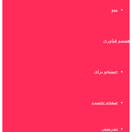
منو
همسو فناوری
جستجو برای
صفحه نخست
تندرستی