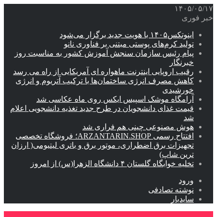
۱۴۰۵/۰۵/۱۷
خبر فوری
اینوتکس۱۴۰۵ با هویت جدید برگزار می‌شود
تولید کرم‌های پوستی مبتنی بر فناوری نانو
پیام رئیس سازمان سنجش آموزش کشور به مناسبت روز
خبرنگار
رقیب اروپایی اینترنت ماهواره ای آمریکایی از راه می رسد
کاهش مصرف انرژی ساختمان‌ها با ترکیب آتریوم و انرژی
خورشیدی
آرامگاه موشک اسپیس ایکس روی ماه عکاسی شد
قیمت غذای دانشجویان در طرح جدید تغذیه دانشجویی اعلام
شد
هوش مصنوعی چینی هم فراری شد
افتتاح رسمی ARZANTARIN.SHOP؛ فروشگاه تخصصی
تجهیزات برق اضطراری، موتور برق و باتری لیتیومی( ارزان
ترین شاپ)
تخلیه خوابگاه گلستان ۴ دانشگاه الزهرا(س) از امروز
ورود
نوشته تصادفی
سایدبار