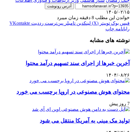
جنگ رمضان
ستار هاشمی
وزیر ارتباطات و فناوری اطلاعات
آدرس رونوشت
۱۴۰۵/۰۲/۱۵
خواندن این مطلب 8 دقیقه زمان میبرد
فیس بوک
توییتر (X)
لینکدین
‫تامبلر
‫پین‌ترست
‫رددیت
‫VKontakte
رایانامه
چاپ
نوشته های مشابه
آخرین خبرها از اجرای سند تسهیم درآمد محتوا
۱۴۰۴/۰۸/۲۶
محتوای هوش مصنوعی در اروپا برچسب می خورد
7 روز پیش
تولید مک مینی به آمریکا منتقل می شود