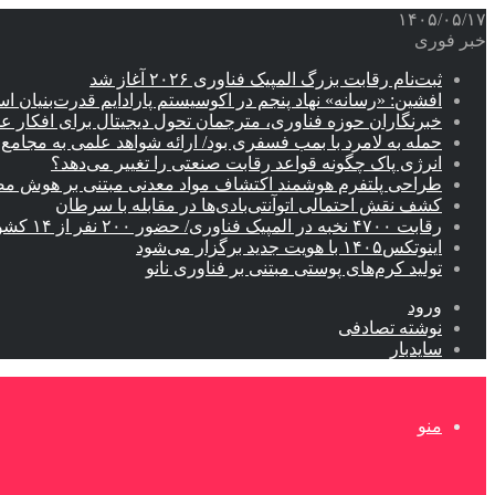
۱۴۰۵/۰۵/۱۷
خبر فوری
ثبت‌نام رقابت بزرگ المپیک فناوری ۲۰۲۶ آغاز شد
افشین: «رسانه» نهاد پنجم در اکوسیستم پارادایم قدرت‌بنیان ا
خبرنگاران حوزه فناوری، مترجمان تحول دیجیتال برای افکار 
حمله به لامرد با بمب فسفری بود/ ارائه شواهد علمی به مجامع ب
انرژی پاک چگونه قواعد رقابت صنعتی را تغییر می‌دهد؟
طراحی پلتفرم هوشمند اکتشاف مواد معدنی مبتنی بر هوش م
کشف نقش احتمالی اتوآنتی‌بادی‌ها در مقابله با سرطان
رقابت ۴۷۰۰ نخبه در المپیک فناوری/ حضور ۲۰۰ نفر از ۱۴ کشور دنیا
اینوتکس۱۴۰۵ با هویت جدید برگزار می‌شود
تولید کرم‌های پوستی مبتنی بر فناوری نانو
ورود
نوشته تصادفی
سایدبار
منو