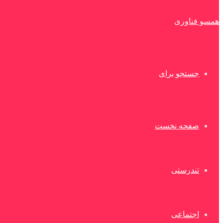
همسو فناوری
جستجو برای
صفحه نخست
تندرستی
اجتماعی