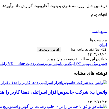
در همین حال، روزنامه عبری یدیعوت آحارونوت گزارش داد برآوردها د
انتهای پیام
منبع:ایسنا
برچسب ها
لبنان
آدرس رونوشت
۱۴۰۳/۰۹/۰۱
خواندن این مطلب 1 دقیقه زمان میبرد
فیس بوک
توییتر (X)
لینکدین
‫تامبلر
‫پین‌ترست
‫رددیت
‫VKontakte
رایان
نوشته های مشابه
واتس‌اپ: شرکت جاسوس‌افزار اسرائیلی ده‌ها کاربر را هد
۱۴۰۲/۱۱/۱۲