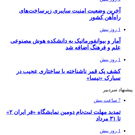
آخرین وضعیت امنیت سایبری زیرساخت‌های
راه‌آهن کشور
1 روز پیش
آمار و بیوانفورماتیک به دانشکده هوش مصنوعی
علم و فرهنگ اضافه شد
1 روز پیش
کشف یک قمر ناشناخته با ساختاری عجیب در
سیارک «نیسا»
پیشنهاد سردبیر
7 ساعت پیش
تمدید مهلت ثبت‌نام دومین نمایشگاه «فر ایران ۲»
تا ۳۱ مرداد
1 روز پیش