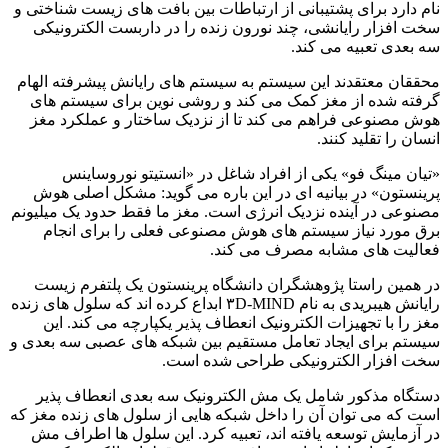
نام دارد برای پشتیبانی از ارتباطات بین بافت های زیست شناختی و
سخت افزار رایانشی، چند نورون زنده را در داربست الکترونیکی
سه بعدی تعبیه می کند.
محققان معتقدند این سیستم به سیستم های رایانش پیشرفته الهام
گرفته شده از مغز کمک می کند و روشی نوین برای سیستم های
هوش مصنوعی فراهم می کند تا از نزدیک ساختار و عملکرد مغز
انسان را تقلید کنند.
«تیان مینگ فو» یکی از افراد شاغل در «انستیتو نوروساینس
پرینستون» در بیانیه ای در این باره می گوید: مشکل اصلی هوش
مصنوعی در آینده نزدیک انرژی است. مغز ما فقط حدود یک میلیونم
برق مورد نیاز سیستم های هوش مصنوعی فعلی را برای انجام
فعالیت های مشابه مصرف می کند.
در همین راستا پژوهشگران دانشگاه پرینستون یک پلتفرم زیست
رایانش هیبریدی به نام ۳D-MIND ابداع کرده اند که سلول های زنده
مغز را با تجهیزات الکترونیک انعطاف پذیر یکپارچه می کند. این
سیستم برای ایجاد تعامل مستقیم بین شبکه های عصبی سه بعدی و
سخت افزار الکترونیکی طراحی شده است.
دستگاه مذکور شامل یک مش الکترونیک سه بعدی انعطاف پذیر
است که می توان آن را داخل شبکه هایی از سلول های زنده مغز که
در آزمایش توسعه یافته اند، تعبیه کرد. این سلول ها اطراف مش