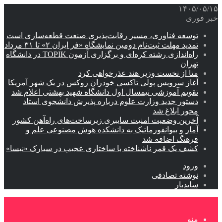
۱۴۰۵/۰۵/۱۵
خبر فوری
توسعه فناوری، مسیر رقابت‌پذیری صنعت قطعه‌سازی است
تمدید مهلت ثبت‌نام دومین نمایشگاه «فر ایران ۲» تا ۳۱ مرداد
راه‌اندازی رشته کره‌ای و برگزاری آزمون TOPIK در دانشگاه
تهران
متا از نخست وزیر هند عذرخواهی کرد
آغاز سرویس پولی تاکسی خودران زوکس در یک شهر آمریکا
تقویم آموزشی نیمسال اول دانشگاه شهید بهشتی اعلام شد
دستور جدید وزارت علوم درباره پذیرش دانشجوی استاد
محور ابلاغ شد
آخرین وضعیت امنیت سایبری زیرساخت‌های راه‌آهن کشور
آمار و بیوانفورماتیک به دانشکده هوش مصنوعی علم و
فرهنگ اضافه شد
کشف یک قمر ناشناخته با ساختاری عجیب در سیارک «نیسا»
ورود
نوشته تصادفی
سایدبار
منو