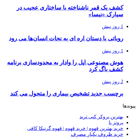
کشف یک قمر ناشناخته با ساختاری عجیب در
سیارک «نیسا»
1 روز پیش
روباتی با دستان اره ای به نجات انسان‌ها می رود
1 روز پیش
هوش مصنوعی اپل را وادار به محدودسازی برنامه
کشف باگ کرد
2 روز پیش
برچسب جدید تشخیص بیماری را متحول می کند
پیوندها
بهترین بروکر کپی ترید
پروتز پا
خرید بهترین قهوه | خرید قهوه | قهوه گرنیکا کافی
خرید ظروف یکبار مصرف