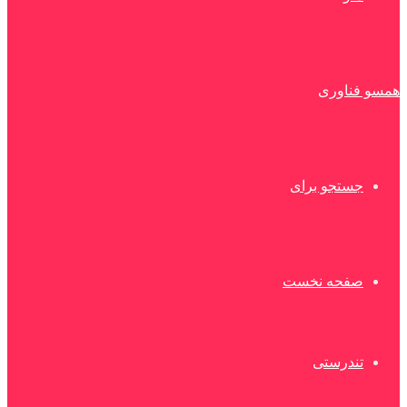
همسو فناوری
جستجو برای
صفحه نخست
تندرستی