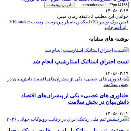
آدرس رونوشت
۱۴۰۵/۰۲/۱۹
خواندن این مطلب 2 دقیقه زمان میبرد
فیس بوک
توییتر (X)
لینکدین
‫تامبلر
‫پین‌ترست
‫رددیت
‫VKontakte
رایانامه
چاپ
نوشته های مشابه
تست احتراق استاتیک استارشیپ انجام شد
۱۴۰۵/۰۲/۱۹
«فناوری های عصبی» یکی از پیشران‌های اقتصاد
دانش‌بنیان در بخش سلامت
۱۴۰۵/۰۳/۰۲
درخشش تیم ملی رباتیک ایران در رقابت روبوکاپ جهانی