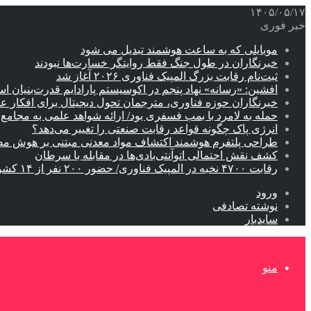
۱۴۰۵/۰۵/۱۷
خبر فوری
موبایلی که به ساعت هوشمند تبدیل می شود
خبرنگاران در طول جنگ فقط روایتگر خسارت‌ها نبودند
ثبت‌نام رقابت بزرگ المپیک فناوری ۲۰۲۶ آغاز شد
افشین: «رسانه» نهاد پنجم در اکوسیستم پارادایم قدرت‌بنیان ا
خبرنگاران حوزه فناوری، مترجمان تحول دیجیتال برای افکار 
حمله به لامرد با بمب فسفری بود/ ارائه شواهد علمی به مجامع ب
انرژی پاک چگونه قواعد رقابت صنعتی را تغییر می‌دهد؟
طراحی پلتفرم هوشمند اکتشاف مواد معدنی مبتنی بر هوش م
کشف نقش احتمالی اتوآنتی‌بادی‌ها در مقابله با سرطان
رقابت ۴۷۰۰ نخبه در المپیک فناوری/ حضور ۲۰۰ نفر از ۱۴ کشور دنیا
ورود
نوشته تصادفی
سایدبار
منو