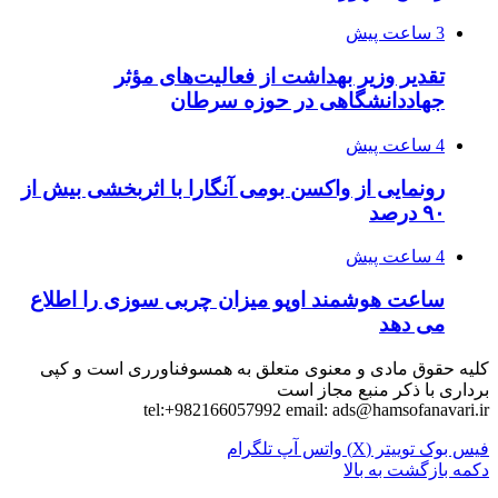
3 ساعت پیش
تقدیر وزیر بهداشت از فعالیت‌های مؤثر
جهاددانشگاهی در حوزه سرطان
4 ساعت پیش
رونمایی از واکسن بومی آنگارا با اثربخشی بیش از
۹۰ درصد
4 ساعت پیش
ساعت هوشمند اوپو میزان چربی سوزی را اطلاع
می دهد
کلیه حقوق مادی و معنوی متعلق به همسوفناورری است و کپی
برداری با ذکر منبع مجاز است
tel:+982166057992 email:
ads@hamsofanavari.ir
فیس بوک
توییتر (X)
واتس آپ
تلگرام
دکمه بازگشت به بالا