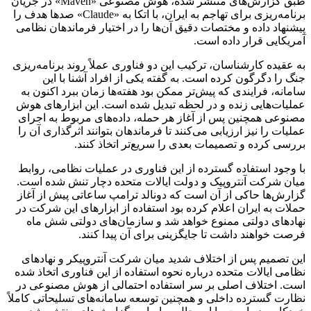
طبق گزارش‌های منتشر شده، هوش مصنوعی «Maven» در جریان
برنامه‌ریزی برای تهاجم به ایران، با اتکا به «Claude» صدها هدف را
پیشنهاد داده و مختصات دقیق آن‌ها را در اختیار فرماندهان نظامی
آمریکایی قرار داده است.
به عقیده کارشناسان، ترکیب این دو فناوری عملاً روند برنامه‌ریزی
جنگ را دگرگون کرده است. به گفته یکی از افراد آشنا با این
سامانه، فرایندی که پیش‌تر ممکن بود هفته‌ها زمان ببرد اکنون به
عملیات‌هایی زنده و در لحظه تبدیل شده است. این ابزارهای هوش
مصنوعی همچنین پس از آغاز هر حمله، داده‌های مربوط به اجرای
عملیات را نیز ارزیابی می‌کنند تا فرماندهان بتوانند اثرگذاری آن را
بررسی کرده و تصمیمات بعدی را سریع‌تر اتخاذ کنند.
با وجود استفاده گسترده از این فناوری در عملیات نظامی، روابط
میان شرکت آنتروپیک و دولت ایالات متحده دچار تنش شده است.
گزارش‌ها حاکی از آن است که دونالد ترامپ ساعاتی پیش از آغاز
حملات به ایران اعلام کرده بود استفاده از ابزارهای این شرکت در
نهادهای دولتی ممنوع خواهد شد و سازمان‌های دولتی شش ماه
فرصت خواهند داشت تا جایگزینی برای آن پیدا کنند.
این تصمیم پس از اختلاف شدید میان شرکت آنتروپیکر و نهادهای
نظامی ایالات متحده درباره نحوه استفاده از این فناوری اتخاذ شده
است. اختلاف اصلی بر سر استفاده احتمالی از هوش مصنوعی در
نظارت گسترده داخلی و همچنین توسعه سامانه‌های تسلیحاتی کاملاً