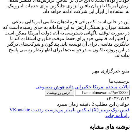
خودکار بوده است. با این حال بر اساس گزارش‌های منتشر شده،
ارتش آمریکا تا زمان یافتن ابزاری جایگزین برای خدمات آنتروپیک،
به استفاده از ابزار این شرکت ادامه خواهد داد.
این در حالی است که برخی فرماندهان نظامی آمریکایی مدعی
هستند میزان وابستگی ارتش به این سامانه به حدی رسیده است که
در صورت توقف ناگهانی دسترسی به آن، دولت آمریکا ممکن است
از اختیارات قانونی خود برای حفظ موقت فناوری استفاده کند تا
جایگزین مناسبی برای آن توسعه یابد. پنتاگون و شرکت‌های درگیر
در این پروژه تاکنون به درخواست‌ها برای اظهارنظر رسمی پاسخ
نداده‌اند.
منبع خبرگزاری مهر
برچسب ها
ایالات متحده امریکا
حکمرانی داده
هوش مصنوعی
آدرس رونوشت
۱۴۰۳/۱۲/۱۴
خواندن این مطلب 2 دقیقه زمان میبرد
فیس بوک
توییتر (X)
لینکدین
‫تامبلر
‫پین‌ترست
‫رددیت
‫VKontakte
رایانامه
چاپ
نوشته های مشابه