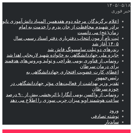
۱۴۰۵/۰۵/۱۸
خبر فوری
اعلام برگزیدگان مرحله دوم هفدهمین المپیاد دانش‌آموزی نانو
برادر شهیدم محافظت از جان پدرم را خدمت به امام
زمان(عج) می دانست
ثبت نام آزمون انتخاب دفتریاری دفتر اسناد رسمی سال
۱۴۰۵ آغاز شد
رندرهای دو تبلت سامسونگ فاش شد
جایزه ملی جهاددانشگاهی به خانواده شهید لاریجانی اهدا شد
رونمایی از فناوری بومی طراحی و تولید ویروس‌های هدفمند
برای درمان سرطان
اعطای کارت عضویت افتخاری جهاددانشگاهی به
رئیس‌جمهور
تقدیر وزیر بهداشت از فعالیت‌های مؤثر جهاددانشگاهی در
حوزه سرطان
رونمایی از واکسن بومی آنگارا با اثربخشی بیش از ۹۰ درصد
ساعت هوشمند اوپو میزان چربی سوزی را اطلاع می دهد
ورود
نوشته تصادفی
سایدبار