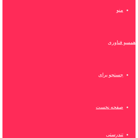
منو
همسو فناوری
جستجو برای
صفحه نخست
تندرستی