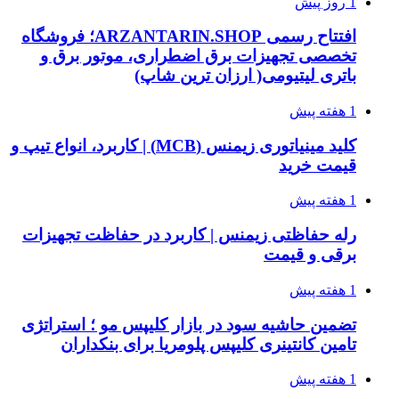
1 روز پیش
افتتاح رسمی ARZANTARIN.SHOP؛ فروشگاه
تخصصی تجهیزات برق اضطراری، موتور برق و
باتری لیتیومی( ارزان ترین شاپ)
1 هفته پیش
کلید مینیاتوری زیمنس (MCB) | کاربرد، انواع تیپ و
قیمت خرید
1 هفته پیش
رله حفاظتی زیمنس | کاربرد در حفاظت تجهیزات
برقی و قیمت
1 هفته پیش
تضمین حاشیه سود در بازار کلیپس مو ؛ استراتژی
تامین کانتینری کلیپس پلومریا برای بنکداران
1 هفته پیش