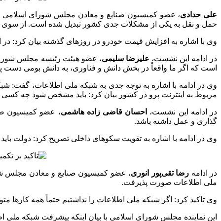
علی حدادی
، عضو کمیسیون صنایع و معادن مجلس شورای اسلامی در ا
حمل و نقل به یکی از مشکلات جدی کشور تبدیل شده است. از سوی دیگر
وی با اشاره به افزایش قیمت خودرو در روزهای گذشته بیان کرد: در
در ادامه این نشست،
علیرضا سلیمی
، عضو هیئت رئیسه مجلس شورای 
است که اگر ما واقعاً در بخش دانش و فناوری، به دانش بومی دست پی
مربوط به اینترنت پرو در کشور بیان کرد: باید مشخص شود چه کسی ب
در ادامه این نشست،
احسان قاضی زاده هاشمی
، عضو کمیسیون صنا
گذاری و عمل داشته باشد.
وی در ادامه با اشاره به تقویت سکوهای داخلی تصریح کرد: دولت باید یک همت به «بله» کمک
در ادامه
رضا تقی‌پور انوری
، عضو کمیسیون صنایع و معادن مجلس شورا
ملی اطلاعات صورت پذیرفت.
وی تاکید کرد: اگر شبکه ملی اطلاعات را نداشتیم حتماً همه کارها مت
این نماینده مجلس شورای اسلامی با بیان اینکه پیشرفت شبکه ملی اطلاعات ۷۰ درصد است، بیان کرد: ما هنوز تا رسیدن به ظرفیت‌های مطلوب در این ب