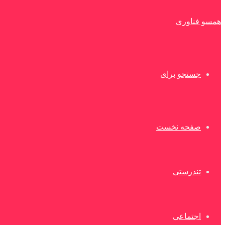
همسو فناوری
جستجو برای
صفحه نخست
تندرستی
اجتماعی