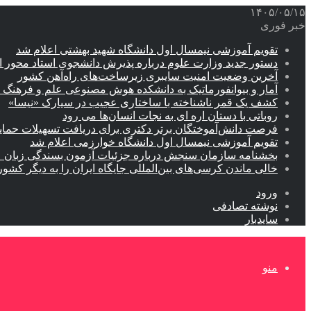
۱۴۰۵/۰۵/۱۵
خبر فوری
تقویم آموزشی نیمسال اول دانشگاه شهید بهشتی اعلام شد
دستور جدید وزارت علوم درباره پذیرش دانشجوی استاد محور اب
آخرین وضعیت امنیت سایبری زیرساخت‌های راه‌آهن کشور
آمار و بیوانفورماتیک به دانشکده هوش مصنوعی علم و فرهنگ 
کشف یک قمر ناشناخته با ساختاری عجیب در سیارک «نیسا»
روباتی با دستان اره ای به نجات انسان‌ها می رود
فرصت دانش‌آموختگان برتر دکتری‌ برای دریافت تسهیلات حمایتی تا ۲۰
تقویم آموزشی نیمسال اول دانشگاه خوارزمی اعلام شد
بخشنامه سازمان سنجش درباره جزئیات آزمون بسندگی زبان 
خالی ماندن کرسی‌های بین‌المللی جایگاه ایران را به دیگر کشور
ورود
نوشته تصادفی
سایدبار
منو