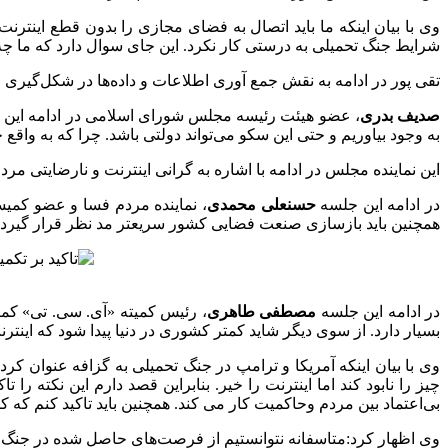
وی با بیان اینکه ما باید اتصال به فضای مجازی را بدون قطع اینترن
شرایط جنگ تحمیلی به درستی کار نکرد. این جای سوال دارد که ما چه 
تقی پور در ادامه به نقش جمع آوری اطلاعات و داده‌ها در شکل‌گیری ح
صدیف بدری
، عضو هیئت رئیسه مجلس شورای اسلامی در ادامه این جل
به وجود بیاوریم و حتی این سکو می‌تواند دولتی باشد. چرا که به واق
این نماینده مجلس در ادامه با اشاره به گرانی اینترنت و نارضایتی م
در ادامه این جلسه
حسنعلی محمدی
همچنین باید بازسازی صنعت فضایی کشور سریعتر مد نظر قرار گیرد. 
در ادامه این جلسه
مصطفی طاهری
، رئیس کمیته «آی. سی. تی» کمی
بسیار دارد. از سوی دیگر شاید کمتر کشوری در دنیا پیدا شود که اینترنت
وی با بیان اینکه آمریکا و ترامپ در جنگ تحمیلی به گزافه عنوان کرد 
چیز را نابود کند اما اینترنت را خیر. بنابراین قصد دارم این نکته 
بی‌اعتماد بین مردم وحاکمیت کار می کند. همچنین باید تاکید کنم که کس
وی اظهار کرد:متاسفانه نتوانستیم از فرصت‌های حاصل شده در جنگ د