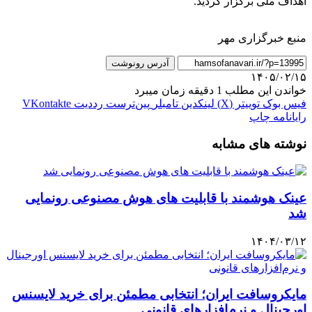
اهداف ملی برگزار گردید.
منبع خبرگزاری مهر
آدرس رونوشت
۱۴۰۵/۰۲/۱۵
خواندن این مطلب 1 دقیقه زمان میبرد
فیس بوک
توییتر (X)
لینکدین
‫تامبلر
‫پین‌ترست
‫رددیت
‫VKontakte
رایانامه
چاپ
نوشته های مشابه
عینک هوشمند با قابلیت های هوش مصنوعی رونمایی
شد
۱۴۰۴/۰۳/۱۲
مایکروسافت ایران؛ انتخابی مطمئن برای خرید لایسنس
اورجینال و نرم‌افزارهای قانونی