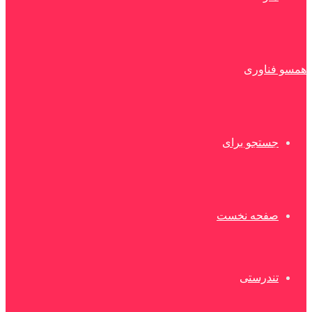
همسو فناوری
جستجو برای
صفحه نخست
تندرستی