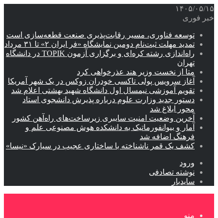
۱۴۰۵/۰۵/۱۵
خبر فوری
توسعه فناوری، مسیر رقابت‌پذیری صنعت قطعه‌سازی است
تمدید مهلت ثبت‌نام دومین نمایشگاه «فر ایران ۲» تا ۳۱ مرداد
راه‌اندازی رشته کره‌ای و برگزاری آزمون TOPIK در دانشگاه
تهران
متا از نخست وزیر هند عذرخواهی کرد
آغاز سرویس پولی تاکسی خودران زوکس در یک شهر آمریکا
تقویم آموزشی نیمسال اول دانشگاه شهید بهشتی اعلام شد
دستور جدید وزارت علوم درباره پذیرش دانشجوی استاد
محور ابلاغ شد
آخرین وضعیت امنیت سایبری زیرساخت‌های راه‌آهن کشور
آمار و بیوانفورماتیک به دانشکده هوش مصنوعی علم و
فرهنگ اضافه شد
کشف یک قمر ناشناخته با ساختاری عجیب در سیارک «نیسا»
ورود
نوشته تصادفی
سایدبار
منو