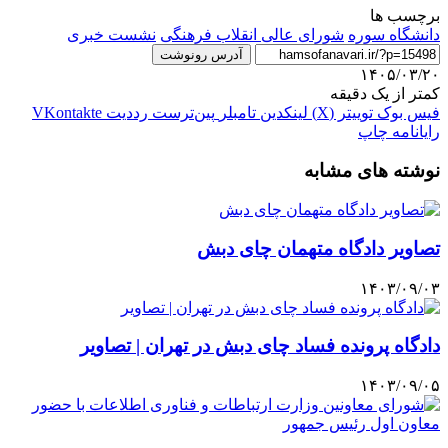
برچسب ها
دانشگاه سوره
شورای عالی انقلاب فرهنگی
نشست خبری
آدرس رونوشت
۱۴۰۵/۰۳/۲۰
کمتر از یک دقیقه
فیس بوک
توییتر (X)
لینکدین
‫تامبلر
‫پین‌ترست
‫رددیت
‫VKontakte
رایانامه
چاپ
نوشته های مشابه
تصاویر دادگاه متهمان چای دبش
۱۴۰۳/۰۹/۰۳
دادگاه پرونده فساد چای دبش در تهران | تصاویر
۱۴۰۳/۰۹/۰۵