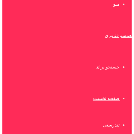
منو
همسو فناوری
جستجو برای
صفحه نخست
تندرستی