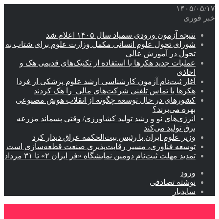
۱۴۰۵/۰۵/۱۷
خبر فوری
نتیجه آزمون ورودی سمپاد سال ۱۴۰۵ اعلام شد
شورای تحول علوم انسانی مکمل وزارت علوم برای شتاب به
تحول در آموزش عالی
عملیات جدید هکرها با استفاده از تکنیک‌های قدیمی هک و
اخاذی
آغاز ثبت‌نام‌ آزمون کارشناسی ارشد علوم پزشکی از فردا
هکرها با تماس تلفنی شرکت‌های مالی را هک کردند
کشورهای در حال توسعه چگونه از انقلاب هوش مصنوعی
بهره می‌برند؟
انرژی‌های نو و رشد تولید کشاورزی/ وقتی پسماند مزرعه‌
برق تولید می‌کند
وزیر علوم ایران با رئیس بیت‌الحکمه عراق دیدار کرد
توسعه فناوری، مسیر رقابت‌پذیری صنعت قطعه‌سازی است
تمدید مهلت ثبت‌نام دومین نمایشگاه «فر ایران ۲» تا ۳۱ مرداد
ورود
نوشته تصادفی
سایدبار