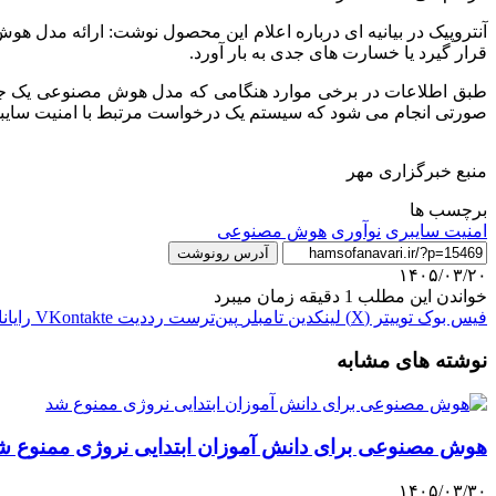
قرار گیرد یا خسارت های جدی به بار آورد.
صورتی انجام می شود که سیستم یک درخواست مرتبط با امنیت سایبری
منبع خبرگزاری مهر
برچسب ها
امنیت سایبری
نوآوری
هوش مصنوعی
آدرس رونوشت
۱۴۰۵/۰۳/۲۰
خواندن این مطلب 1 دقیقه زمان میبرد
فیس بوک
توییتر (X)
لینکدین
‫تامبلر
‫پین‌ترست
‫رددیت
‫VKontakte
رایان
نوشته های مشابه
هوش مصنوعی برای دانش آموزان ابتدایی نروژی ممنوع ش
۱۴۰۵/۰۳/۳۰