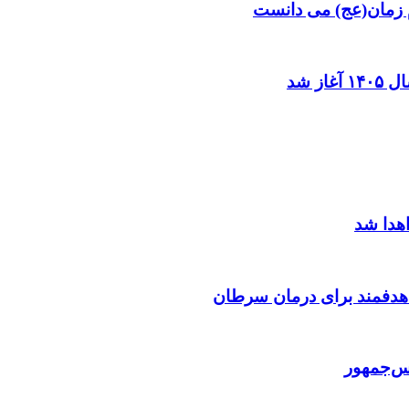
م زمان(عج) می دانست
ز شد
اهدا شد
 هدفمند برای درمان سرطان
س‌جمهور