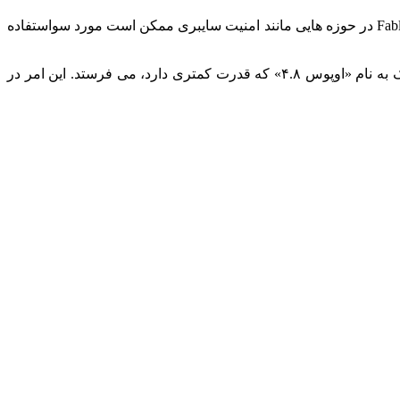
آنتروپیک در بیانیه ای درباره اعلام این محصول نوشت: ارائه مدل هوش مصنوعی چنین قدرتمندی با ریسک هایی همراه است. قابلیت های Fable۵ در حوزه هایی مانند امنیت سایبری ممکن است مورد سواستفاده
طبق اطلاعات در برخی موارد هنگامی که مدل هوش مصنوعی یک جستجوی احتمالا خطرناک را ردیابی کند، آن را به یک مدل دیگر آنتروپیک به نام «اوپوس ۴.۸» که قدرت کمتری دارد، می فرستد. این امر در