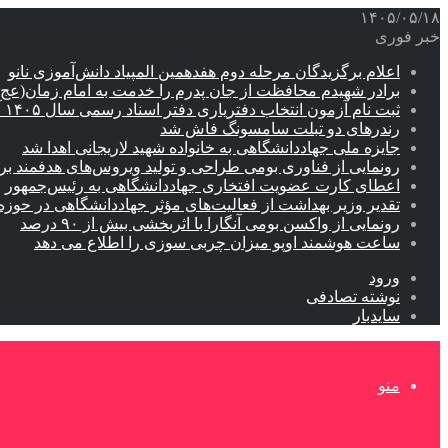
۱۴۰۵/۰۵/۱۸
خبر فوری
اعلام برگزیدگان مرحله دوم هفدهمین المپیاد دانش‌آموزی نانو
برادر شهیدم محافظت از جان پدرم را خدمت به امام زمان(عج
ثبت نام آزمون انتخاب دفتریاری دفتر اسناد رسمی سال ۱۴۰۵ آغاز شد
رندرهای دو تبلت سامسونگ فاش شد
جایزه ملی جهاددانشگاهی به خانواده شهید لاریجانی اهدا شد
رونمایی از فناوری بومی طراحی و تولید ویروس‌های هدفمند 
اعطای کارت عضویت افتخاری جهاددانشگاهی به رئیس‌جمهور
تقدیر وزیر بهداشت از فعالیت‌های مؤثر جهاددانشگاهی در حو
رونمایی از واکسن بومی آنگارا با اثربخشی بیش از ۹۰ درصد
ساعت هوشمند اوپو میزان چربی سوزی را اطلاع می دهد
ورود
نوشته تصادفی
سایدبار
منو