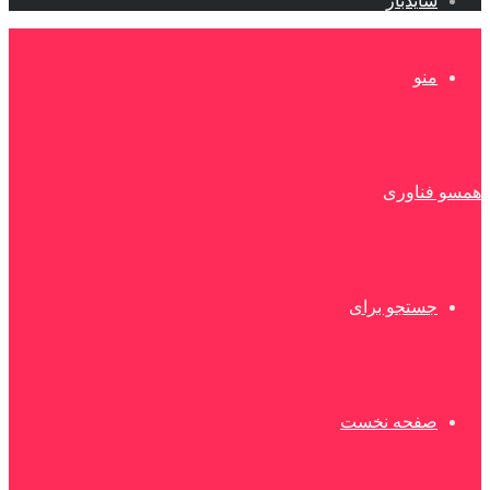
سایدبار
منو
همسو فناوری
جستجو برای
صفحه نخست