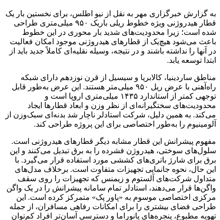
به گزارش خبرگزاری مهر به نقل از نیو اطلس، برای نخستین بار یک
قطار هیدروژنی ویژه خطوط ریلی باریک ۹۵۰ میلی‌متری طراحی
شده است؛ زیرا محدودیت‌های شدید بار محوری در این خطوط
باعث می‌شود هیچ‌یک از قطارهای هیدروژنی موجود امکان فعالیت
در آنها را نداشته باشند و در نتیجه، وسیله نقلیه‌ای کاملاً جدید باید از
ابتدا توسعه یابد.
مناطق ساردینیا، کالابریا و سیسیل از قرن نوزدهم دارای شبکه
راه‌آهنی با عرض ریل ۹۵۰ میلی‌متر هستند. این عرض به‌طور قابل
توجهی کمتر از استاندارد ۱۴۳۵ میلی‌متری اروپا است و
محدودیت‌های سختگیرانه‌ای از نظر وزن و ابعاد قطارها ایجاد
می‌کند. به همین دلیل، شرکت استادلر ناچار شد بدنه‌ای سبک‌وزن از
آلومینیوم را به‌طور اختصاصی برای این پروژه طراحی کند.
مفهوم پیشرانش این قطار مشابه دیگر قطارهای هیدروژنی است.
سلول‌های سوختی، هیدروژن فشرده را به برق تبدیل می‌کنند و این
برق برای شارژ باتری‌های کششی مورد استفاده قرار می‌گیرد. با
این حال، نحوه جانمایی تجهیزات متفاوت است. برخلاف مدل‌های
متداول شرکت‌های آلستوم و زیمنس که تجهیزات را روی سقف
واگن‌ها قرار می‌دهند، استادلر تمام سامانه پیشرانش را در یک واگن
مرکزی اختصاصی موسوم به «پاور پک» متمرکز کرده است. این
طراحی فضای بیشتری را برای امکانات رفاهی مسافران، از جمله
تهویه مطبوع، پنجره‌های پانوراما و دسترسی آسان‌تر افراد کم‌توان