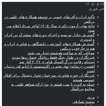
۱۴۰۵/۰۵/۱۷
خبر فوری
تأکید ایران و آفریقای جنوبی بر توسعه همکاری‌های علمی در
بریکس
نتایج نهایی آزمون دکتری سال ۱۴۰۵ اواخر مرداد اعلام می
شود
گسترش تبادل بورسیه و اجرای دوره های مشترک بین ایران
و اندونزی
گسترش همکاری‌های آموزشی، دانشگاهی و فناوری ایران و
هند درچارچوب بریکس
موبایلی که به ساعت هوشمند تبدیل می شود
خبرنگاران در طول جنگ فقط روایتگر خسارت‌ها نبودند
ثبت‌نام رقابت بزرگ المپیک فناوری ۲۰۲۶ آغاز شد
افشین: «رسانه» نهاد پنجم در اکوسیستم پارادایم قدرت‌بنیان
است
خبرنگاران حوزه فناوری، مترجمان تحول دیجیتال برای افکار
عمومی هستند
حمله به لامرد با بمب فسفری بود/ ارائه شواهد علمی به
مجامع بین‌الملل
ورود
نوشته تصادفی