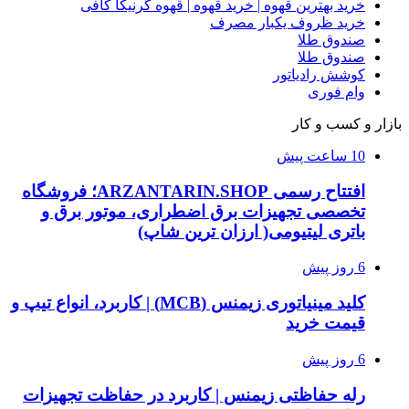
خرید بهترین قهوه | خرید قهوه | قهوه گرنیکا کافی
خرید ظروف یکبار مصرف
صندوق طلا
صندوق طلا
کوشش رادیاتور
وام فوری
بازار و کسب و کار
10 ساعت پیش
افتتاح رسمی ARZANTARIN.SHOP؛ فروشگاه
تخصصی تجهیزات برق اضطراری، موتور برق و
باتری لیتیومی( ارزان ترین شاپ)
6 روز پیش
کلید مینیاتوری زیمنس (MCB) | کاربرد، انواع تیپ و
قیمت خرید
6 روز پیش
رله حفاظتی زیمنس | کاربرد در حفاظت تجهیزات