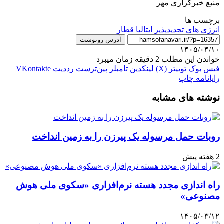
منبع خبرگزاری مهر
برچسب ها
انرژی‌ های تجدیدپذیر
ایتالیا
قطار
آدرس رونوشت
۱۴۰۵/۰۴/۱۰
خواندن این مطلب 2 دقیقه زمان میبرد
فیس بوک
توییتر (X)
لینکدین
‫تامبلر
‫پین‌ترست
‫رددیت
‫VKontakte
رایانامه
چاپ
نوشته های مشابه
روبات حمل مرسوله یک پیرزن را به زمین انداخت
2 هفته پیش
راه اندازی مجدد هسته نرم‌افزاری «سکوی ملی هوش
مصنوعی»
۱۴۰۵/۰۳/۱۲