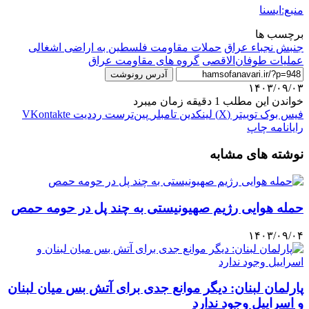
منبع:ایسنا
برچسب ها
جنبش نجباء عراق
حملات مقاومت فلسطین به اراضی اشغالی
عملیات طوفان‌الاقصی
گروه های مقاومت عراق
آدرس رونوشت
۱۴۰۳/۰۹/۰۳
خواندن این مطلب 1 دقیقه زمان میبرد
فیس بوک
توییتر (X)
لینکدین
‫تامبلر
‫پین‌ترست
‫رددیت
‫VKontakte
رایانامه
چاپ
نوشته های مشابه
حمله هوایی رژیم صهیونیستی به چند پل در حومه حمص
۱۴۰۳/۰۹/۰۴
پارلمان لبنان: دیگر موانع جدی برای آتش بس میان لبنان
و اسراییل وجود ندارد