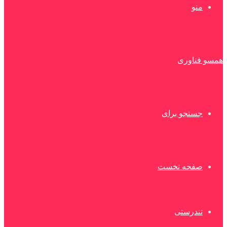
منو
همسو فناوری
جستجو برای
صفحه نخست
تندرستی