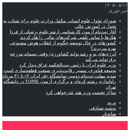
۱۴۰۵/۰۵/۱۶
خبر فوری
شورای تحول علوم انسانی مکمل وزارت علوم برای شتاب به
تحول در آموزش عالی
آغاز ثبت‌نام‌ آزمون کارشناسی ارشد علوم پزشکی از فردا
هکرها با تماس تلفنی شرکت‌های مالی را هک کردند
کشورهای در حال توسعه چگونه از انقلاب هوش مصنوعی
بهره می‌برند؟
انرژی‌های نو و رشد تولید کشاورزی/ وقتی پسماند مزرعه‌
برق تولید می‌کند
وزیر علوم ایران با رئیس بیت‌الحکمه عراق دیدار کرد
توسعه فناوری، مسیر رقابت‌پذیری صنعت قطعه‌سازی است
تمدید مهلت ثبت‌نام دومین نمایشگاه «فر ایران ۲» تا ۳۱ مرداد
راه‌اندازی رشته کره‌ای و برگزاری آزمون TOPIK در دانشگاه
تهران
متا از نخست وزیر هند عذرخواهی کرد
ورود
نوشته تصادفی
سایدبار