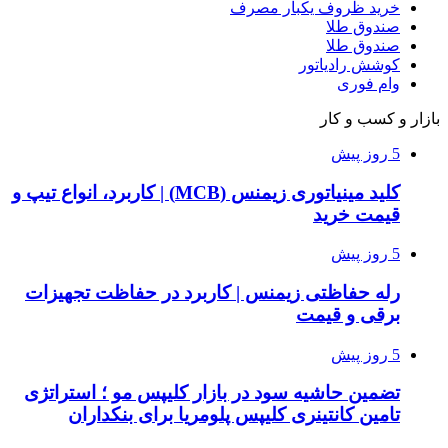
خرید ظروف یکبار مصرف
صندوق طلا
صندوق طلا
کوشش رادیاتور
وام فوری
بازار و کسب و کار
5 روز پیش
کلید مینیاتوری زیمنس (MCB) | کاربرد، انواع تیپ و
قیمت خرید
5 روز پیش
رله حفاظتی زیمنس | کاربرد در حفاظت تجهیزات
برقی و قیمت
5 روز پیش
تضمین حاشیه سود در بازار کلیپس مو ؛ استراتژی
تامین کانتینری کلیپس پلومریا برای بنکداران