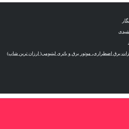
گار
شیدی