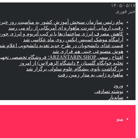
۱۴۰۵/۰۵/۱۷
خبر فوری
پیام رئیس سازمان سنجش آموزش کشور به مناسبت روز خبرن
رقیب اروپایی اینترنت ماهواره ای آمریکایی از راه می رسد
کاهش مصرف انرژی ساختمان‌ها با ترکیب آتریوم و انرژی خور
آرامگاه موشک اسپیس ایکس روی ماه عکاسی شد
قیمت غذای دانشجویان در طرح جدید تغذیه دانشجویی اعلام شد
هوش مصنوعی چینی هم فراری شد
افتتاح رسمی ARZANTARIN.SHOP؛ فروشگاه تخصصی تجهیزات برق اضطراری، موتور برق و باتری لیتیومی( ارزان ترین شاپ)
تخلیه خوابگاه گلستان ۴ دانشگاه الزهرا(س) از امروز
بزرگداشت بانوی پیشگام علوم سلولی برگزار شد
ماهواره ژاپنی به مدار زمین رفت
ورود
نوشته تصادفی
سایدبار
منو