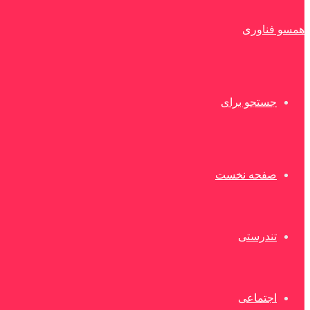
همسو فناوری
جستجو برای
صفحه نخست
تندرستی
اجتماعی