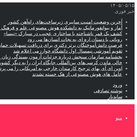
۱۴۰۵/۰۵/۱۵
خبر فوری
آخرین وضعیت امنیت سایبری زیرساخت‌های راه‌آهن کشور
آمار و بیوانفورماتیک به دانشکده هوش مصنوعی علم و فرهنگ 
کشف یک قمر ناشناخته با ساختاری عجیب در سیارک «نیسا»
روباتی با دستان اره ای به نجات انسان‌ها می رود
فرصت دانش‌آموختگان برتر دکتری‌ برای دریافت تسهیلات حمایتی تا ۲۰
تقویم آموزشی نیمسال اول دانشگاه خوارزمی اعلام شد
بخشنامه سازمان سنجش درباره جزئیات آزمون بسندگی زبان 
خالی ماندن کرسی‌های بین‌المللی جایگاه ایران را به دیگر کشور
اوپن ای آی بهای ترجیح کارمندان خارجی به آمریکایی را می پرد
عامل های هوش مصنوعی از هک خسته نشدند
ورود
نوشته تصادفی
سایدبار
منو