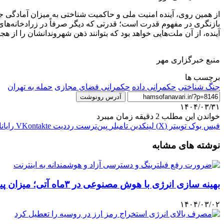
از همین روی، آینده امنیت ملی و حاکمیت شناختی به میزان آمادگی ج
بازنگری در مفهوم قدرت است؛ قدرتی که دیگر صرفاً در زرادخانه‌های 
آینده، از آن ملت‌هایی خواهد بود که بتوانند ذهن شهروندانشان را از
منبع خبرگزاری مهر
برچسب ها
جنگ شناختی
حکمرانی داده
حکمرانی فضای مجازی
حمله به تهران
آدرس رونوشت
۱۴۰۴/۰۳/۳۱
خواندن این مطلب 2 دقیقه زمان میبرد
فیس بوک
توییتر (X)
لینکدین
‫تامبلر
‫پین‌ترست
‫رددیت
‫VKontakte
رایان
نوشته های مشابه
بهینه سازی انرژی با هوش مصنوعی در ۳ماه آتی؛ میزان پیشرفت شبکه اطلاعات
۱۴۰۴/۰۳/۰۲