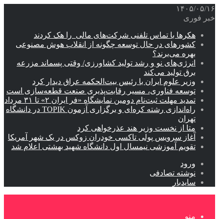
۱۴۰۵/۰۵/۱۶
خبر فوری
هکرها با تماس تلفنی شرکت‌های مالی را هک کردند
کشورهای در حال توسعه چگونه از انقلاب هوش مصنوعی
بهره می‌برند؟
انرژی‌های نو و رشد تولید کشاورزی/ وقتی پسماند مزرعه‌
برق تولید می‌کند
وزیر علوم ایران با رئیس بیت‌الحکمه عراق دیدار کرد
توسعه فناوری، مسیر رقابت‌پذیری صنعت قطعه‌سازی است
تمدید مهلت ثبت‌نام دومین نمایشگاه «فر ایران ۲» تا ۳۱ مرداد
راه‌اندازی رشته کره‌ای و برگزاری آزمون TOPIK در دانشگاه
تهران
متا از نخست وزیر هند عذرخواهی کرد
آغاز سرویس پولی تاکسی خودران زوکس در یک شهر آمریکا
تقویم آموزشی نیمسال اول دانشگاه شهید بهشتی اعلام شد
ورود
نوشته تصادفی
سایدبار
منو