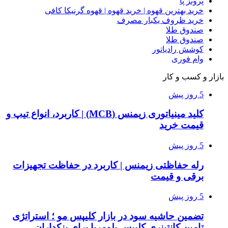
پروتز پا
خرید بهترین قهوه | خرید قهوه | قهوه گرنیکا کافی
خرید ظروف یکبار مصرف
صندوق طلا
صندوق طلا
کوشش رادیاتور
وام فوری
بازار و کسب و کار
5 روز پیش
کلید مینیاتوری زیمنس (MCB) | کاربرد، انواع تیپ و
قیمت خرید
5 روز پیش
رله حفاظتی زیمنس | کاربرد در حفاظت تجهیزات
برقی و قیمت
5 روز پیش
تضمین حاشیه سود در بازار کلیپس مو ؛ استراتژی
تامین کانتینری کلیپس پلومریا برای بنکداران