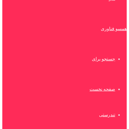
همسو فناوری
جستجو برای
صفحه نخست
تندرستی