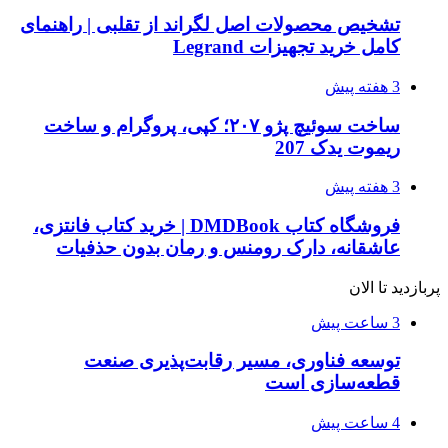
تشخیص محصولات اصل لگراند از تقلبی | راهنمای
کامل خرید تجهیزات Legrand
3 هفته پیش
ساخت سوئیچ پژو ۲۰۷؛ کپی، پروگرام و ساخت
ریموت یدک 207
3 هفته پیش
فروشگاه کتاب DMDBook | خرید کتاب فانتزی،
عاشقانه، دارک رومنس و رمان بدون حذفیات
پربازدید تا الان
3 ساعت پیش
توسعه فناوری، مسیر رقابت‌پذیری صنعت
قطعه‌سازی است
4 ساعت پیش