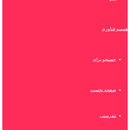
همسو فناوری
جستجو برای
صفحه نخست
تندرستی