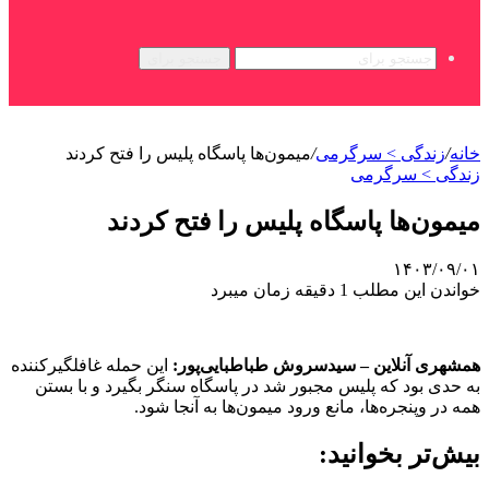
جستجو برای
خانه
/
زندگی > سرگرمی
/
میمون‌ها پاسگاه پلیس را فتح کردند
زندگی > سرگرمی
میمون‌ها پاسگاه پلیس را فتح کردند
۱۴۰۳/۰۹/۰۱
خواندن این مطلب 1 دقیقه زمان میبرد
همشهری آنلاین – سیدسروش طباطبایی‌پور:
این حمله غافلگیرکننده
به حدی بود که پلیس مجبور شد در پاسگاه سنگر بگیرد و با بستن
همه در وپنجره‌ها، مانع ورود میمون‌ها به آنجا شود.
بیش‌تر بخوانید: