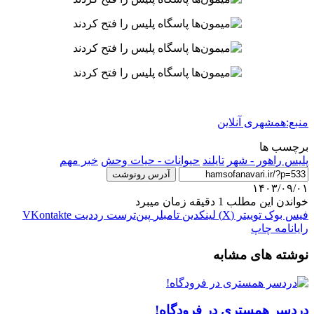
منبع:همشهری آنلاین
برچسب ها
پلیس راهور - شهر
تایلند
حیوانات - حیات وحش
خبر مهم
آدرس رونوشت
۱۴۰۳/۰۹/۰۱
خواندن این مطلب 1 دقیقه زمان میبرد
فیس بوک
توییتر (X)
لینکدین
‫تامبلر
‫پین‌ترست
‫رددیت
‫VKontakte
رایانامه
چاپ
نوشته های مشابه
دردسر همستری در فرودگاه!