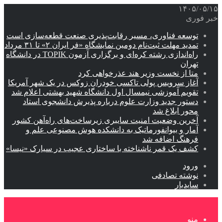
۱۴۰۵/۰۵/۱۵
خبر فوری
توسعه فناوری، مسیر رقابت‌پذیری صنعت قطعه‌سازی است
تمدید مهلت ثبت‌نام دومین نمایشگاه «فر ایران ۲» تا ۳۱ مرداد
راه‌اندازی رشته کره‌ای و برگزاری آزمون TOPIK در دانشگاه
تهران
متا از نخست وزیر هند عذرخواهی کرد
آغاز سرویس پولی تاکسی خودران زوکس در یک شهر آمریکا
تقویم آموزشی نیمسال اول دانشگاه شهید بهشتی اعلام شد
دستور جدید وزارت علوم درباره پذیرش دانشجوی استاد
محور ابلاغ شد
آخرین وضعیت امنیت سایبری زیرساخت‌های راه‌آهن کشور
آمار و بیوانفورماتیک به دانشکده هوش مصنوعی علم و
فرهنگ اضافه شد
کشف یک قمر ناشناخته با ساختاری عجیب در سیارک «نیسا»
ورود
نوشته تصادفی
سایدبار
منو