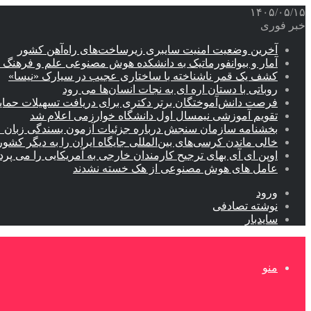
۱۴۰۵/۰۵/۱۵
خبر فوری
آخرین وضعیت امنیت سایبری زیرساخت‌های راه‌آهن کشور
آمار و بیوانفورماتیک به دانشکده هوش مصنوعی علم و فرهنگ 
کشف یک قمر ناشناخته با ساختاری عجیب در سیارک «نیسا»
روباتی با دستان اره ای به نجات انسان‌ها می رود
فرصت دانش‌آموختگان برتر دکتری‌ برای دریافت تسهیلات حمایتی تا ۲۰
تقویم آموزشی نیمسال اول دانشگاه خوارزمی اعلام شد
بخشنامه سازمان سنجش درباره جزئیات آزمون بسندگی زبان 
خالی ماندن کرسی‌های بین‌المللی جایگاه ایران را به دیگر کشور
اوپن ای آی بهای ترجیح کارمندان خارجی به آمریکایی را می پرد
عامل های هوش مصنوعی از هک خسته نشدند
ورود
نوشته تصادفی
سایدبار
منو