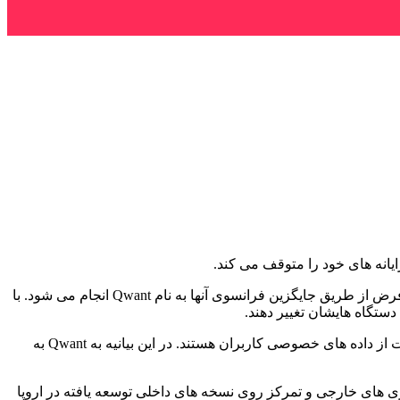
یانه های خود را متوقف می کند.
به نوشته نشریه پولیتیکو از چهارم ژوئن ۲۰۲۶ میلادی جستجوهای اینترنت از طریق نوار آدرس در مرورگرهای فایرفاکس و اج به طور پیش فرض از طریق جایگزین فرانسوی آنها به نام Qwant انجام می شود. با
تگاه هایشان تغییر دهند.
در ایمیلی که برای کارمندن ارسال شده، آمده است؛ مقامات مشغول اجرای تغییراتی همراستا با تعهد پارلمان به حاکمیت دیجیتال و محافظت از داده های خصوصی کاربران هستند. در این بیانیه به Qwant به
ی های خارجی و تمرکز روی نسخه های داخلی توسعه یافته در اروپا