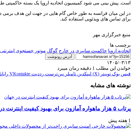
است. پیش بینی می شود کمیسیون اتحادیه اروپا یک بسته حاکمیتی طرا
در این میان فرانسه به طور خاص گام هایی در جهت این هدف برمی دارد
برای تماس های ویدئویی استفاده کند.
منبع خبرگزاری مهر
برچسب ها
اتحادیه اروپا
حاکمیت سایبری در خارج
گوگل
موتور جستجوی اینترنتی
آدرس رونوشت
۱۴۰۵/۰۳/۱۳
خواندن این مطلب 1 دقیقه زمان میبرد
فیس بوک
توییتر (X)
لینکدین
‫تامبلر
‫پین‌ترست
‫رددیت
‫VKontakte
رایان
نوشته های مشابه
پرتاب ۵ هزار ماهواره آمازون برای بهبود کیفیت اینترنت در جهان
1 هفته پیش