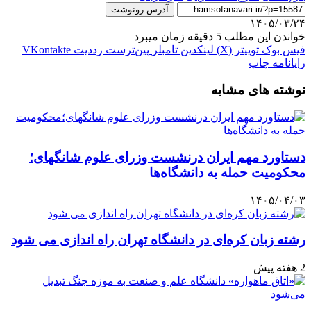
آدرس رونوشت
۱۴۰۵/۰۳/۲۴
خواندن این مطلب 5 دقیقه زمان میبرد
فیس بوک
توییتر (X)
لینکدین
‫تامبلر
‫پین‌ترست
‫رددیت
‫VKontakte
رایانامه
چاپ
نوشته های مشابه
دستاورد مهم ایران درنشست وزرای علوم شانگهای؛
محکومیت حمله به دانشگاه‌ها
۱۴۰۵/۰۴/۰۳
رشته زبان کره‌ای در دانشگاه تهران راه اندازی می شود
2 هفته پیش