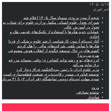
۱۴۰۵/۰۵/۱۷
خبر فوری
نتیجه آزمون ورودی سمپاد سال ۱۴۰۵ اعلام شد
شورای تحول علوم انسانی مکمل وزارت علوم برای شتاب به
تحول در آموزش عالی
عملیات جدید هکرها با استفاده از تکنیک‌های قدیمی هک و
اخاذی
آغاز ثبت‌نام‌ آزمون کارشناسی ارشد علوم پزشکی از فردا
هکرها با تماس تلفنی شرکت‌های مالی را هک کردند
کشورهای در حال توسعه چگونه از انقلاب هوش مصنوعی
بهره می‌برند؟
انرژی‌های نو و رشد تولید کشاورزی/ وقتی پسماند مزرعه‌
برق تولید می‌کند
وزیر علوم ایران با رئیس بیت‌الحکمه عراق دیدار کرد
توسعه فناوری، مسیر رقابت‌پذیری صنعت قطعه‌سازی است
تمدید مهلت ثبت‌نام دومین نمایشگاه «فر ایران ۲» تا ۳۱ مرداد
ورود
نوشته تصادفی
سایدبار