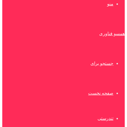
منو
همسو فناوری
جستجو برای
صفحه نخست
تندرستی