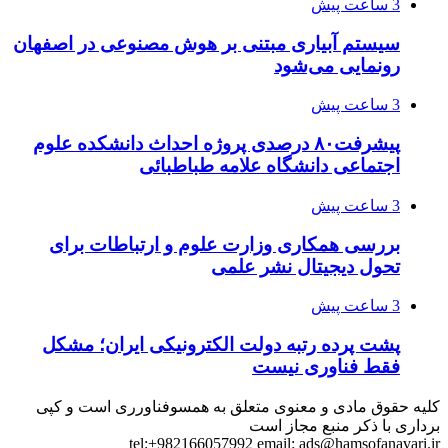
3 ساعت پیش
سیستم آبیاری مبتنی بر هوش مصنوعی در اصفهان
رونمایی می‌شود
3 ساعت پیش
پیشرفت۸۰ درصدی پروژه احداث دانشکده علوم
اجتماعی دانشگاه علامه طباطبائی
3 ساعت پیش
بررسی همکاری وزارت علوم و ارتباطات برای
تحول دیجیتال نشر علمی
3 ساعت پیش
پشت پرده رتبه دولت الکترونیکی ایران؛ مشکل
فقط فناوری نیست
کلیه حقوق مادی و معنوی متعلق به همسوفناورری است و کپی
برداری با ذکر منبع مجاز است
tel:+982166057992 email:
ads@hamsofanavari.ir