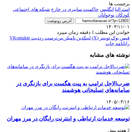
برچسب ها
استرالیا
انگلیس
حاکمیت سایبری در خارج
شبکه های اجتماعی
کودکان
نوجوانان
آدرس رونوشت
۱۴۰۳/۱۱/۰۱
خواندن این مطلب 1 دقیقه زمان میبرد
فیس بوک
توییتر (X)
لینکدین
‫تامبلر
‫پین‌ترست
‫رددیت
‫VKontakte
رایانامه
چاپ
نوشته های مشابه
ضرب‌الاجل ترامپ به پیت هگست برای بازنگری در
سامانه‌های تسلیحاتی هوشمند
۱۴۰۵/۰۳/۱۶
توسعه خدمات ارتباطی و اینترنت رایگان در مرز مهران
2 هفته پیش