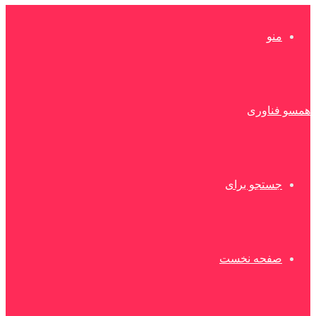
منو
همسو فناوری
جستجو برای
صفحه نخست