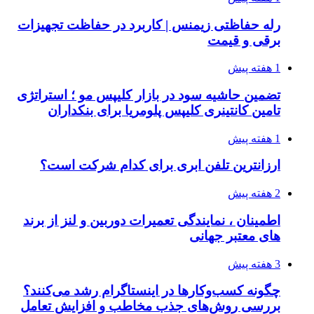
رله حفاظتی زیمنس | کاربرد در حفاظت تجهیزات
برقی و قیمت
1 هفته پیش
تضمین حاشیه سود در بازار کلیپس مو ؛ استراتژی
تامین کانتینری کلیپس پلومریا برای بنکداران
1 هفته پیش
ارزانترین تلفن ابری برای کدام شرکت است؟
2 هفته پیش
اطمینان ، نمایندگی تعمیرات دوربین و لنز از برند
های معتبر جهانی
3 هفته پیش
چگونه کسب‌وکارها در اینستاگرام رشد می‌کنند؟
بررسی روش‌های جذب مخاطب و افزایش تعامل