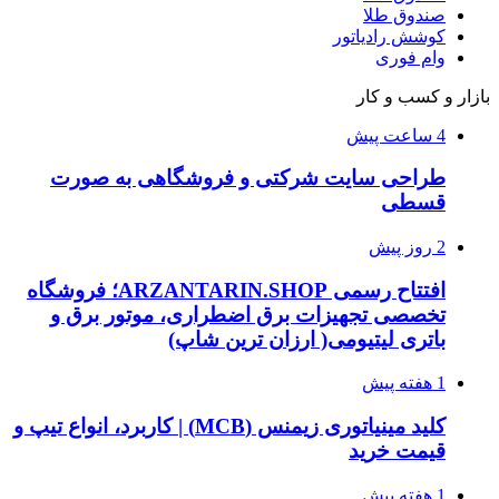
صندوق طلا
کوشش رادیاتور
وام فوری
بازار و کسب و کار
4 ساعت پیش
طراحی سایت شرکتی و فروشگاهی به صورت
قسطی
2 روز پیش
افتتاح رسمی ARZANTARIN.SHOP؛ فروشگاه
تخصصی تجهیزات برق اضطراری، موتور برق و
باتری لیتیومی( ارزان ترین شاپ)
1 هفته پیش
کلید مینیاتوری زیمنس (MCB) | کاربرد، انواع تیپ و
قیمت خرید
1 هفته پیش