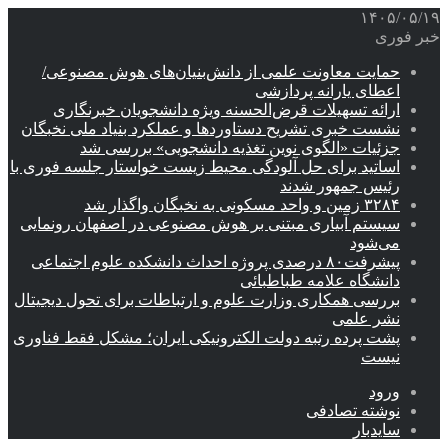
۱۴۰۵/۰۵/۱۹
خبر فوری
حمایت معاونت علمی از دانش‌بنیان‌های هوش مصنوعی/
اعطای یارانه پردازشی
ارائه تسهیلات قرض‌الحسنه ویژه دانشجویان خبرنگاری
نشست خبری تشریح دستاوردها و عملکرد بنیاد ملی نخبگان
جزئیات «الگوی نوین تغذیه دانشجویی» بررسی شد
اساتید برای حل آلودگی محیط زیست خواستار جلسه فوری با
رئیس جمهور شدند
۳۲۸۴ زمین و واحد مسکونی به نخبگان واگذار شد
سیستم آبیاری مبتنی بر هوش مصنوعی در اصفهان رونمایی
می‌شود
پیشرفت۸۰ درصدی پروژه احداث دانشکده علوم اجتماعی
دانشگاه علامه طباطبائی
بررسی همکاری وزارت علوم و ارتباطات برای تحول دیجیتال
نشر علمی
پشت پرده رتبه دولت الکترونیکی ایران؛ مشکل فقط فناوری
نیست
ورود
نوشته تصادفی
سایدبار