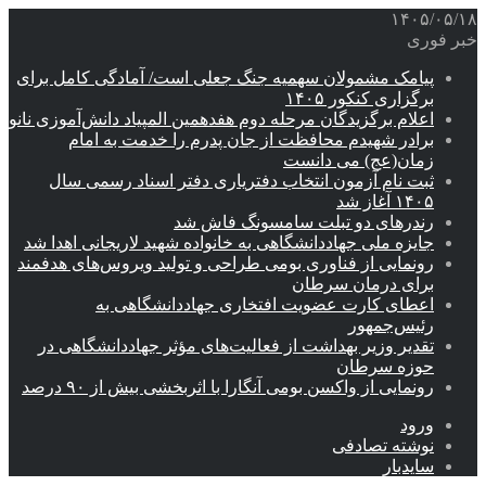
۱۴۰۵/۰۵/۱۸
خبر فوری
پیامک مشمولان سهمیه جنگ جعلی است/ آمادگی کامل برای
برگزاری کنکور ۱۴۰۵
اعلام برگزیدگان مرحله دوم هفدهمین المپیاد دانش‌آموزی نانو
برادر شهیدم محافظت از جان پدرم را خدمت به امام
زمان(عج) می دانست
ثبت نام آزمون انتخاب دفتریاری دفتر اسناد رسمی سال
۱۴۰۵ آغاز شد
رندرهای دو تبلت سامسونگ فاش شد
جایزه ملی جهاددانشگاهی به خانواده شهید لاریجانی اهدا شد
رونمایی از فناوری بومی طراحی و تولید ویروس‌های هدفمند
برای درمان سرطان
اعطای کارت عضویت افتخاری جهاددانشگاهی به
رئیس‌جمهور
تقدیر وزیر بهداشت از فعالیت‌های مؤثر جهاددانشگاهی در
حوزه سرطان
رونمایی از واکسن بومی آنگارا با اثربخشی بیش از ۹۰ درصد
ورود
نوشته تصادفی
سایدبار