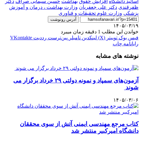
اساتید دانشگاه
افزایش حقوق
بهداشت
حسین سیمایی صراف
دکتر
ظفرقندی
دکتر علی جعفریان
وزارت بهداشت ، درمان و آموزش
پزشکی
وزارت علوم تحقیقات و فناوری
آدرس رونوشت
۱۴۰۵/۰۳/۱۹
خواندن این مطلب 1 دقیقه زمان میبرد
فیس بوک
توییتر (X)
لینکدین
‫تامبلر
‫پین‌ترست
‫رددیت
‫VKontakte
رایانامه
چاپ
نوشته های مشابه
آزمون‌های سمپاد و نمونه دولتی ۲۹ خرداد برگزار می
شوند
۱۴۰۵/۰۳/۰۶
کتاب مرجع مهندسی ایمنی آتش از سوی محققان
دانشگاه امیرکبیر منتشر شد