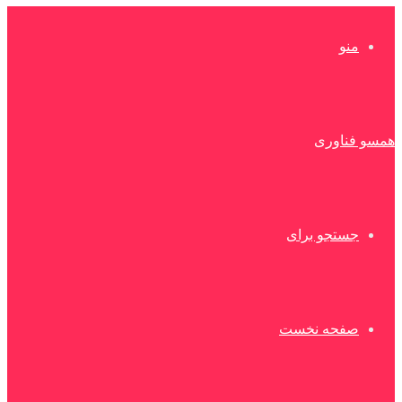
منو
همسو فناوری
جستجو برای
صفحه نخست