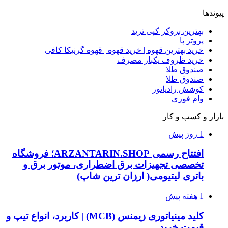
پیوندها
بهترین بروکر کپی ترید
پروتز پا
خرید بهترین قهوه | خرید قهوه | قهوه گرنیکا کافی
خرید ظروف یکبار مصرف
صندوق طلا
صندوق طلا
کوشش رادیاتور
وام فوری
بازار و کسب و کار
1 روز پیش
افتتاح رسمی ARZANTARIN.SHOP؛ فروشگاه
تخصصی تجهیزات برق اضطراری، موتور برق و
باتری لیتیومی( ارزان ترین شاپ)
1 هفته پیش
کلید مینیاتوری زیمنس (MCB) | کاربرد، انواع تیپ و
قیمت خرید