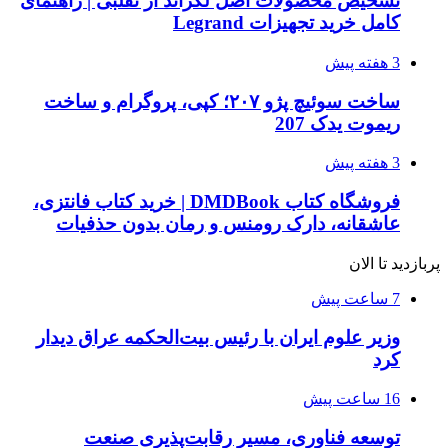
تشخیص محصولات اصل لگراند از تقلبی | راهنمای
کامل خرید تجهیزات Legrand
3 هفته پیش
ساخت سوئیچ پژو ۲۰۷؛ کپی، پروگرام و ساخت
ریموت یدک 207
3 هفته پیش
فروشگاه کتاب DMDBook | خرید کتاب فانتزی،
عاشقانه، دارک رومنس و رمان بدون حذفیات
پربازدید تا الان
7 ساعت پیش
وزیر علوم ایران با رئیس بیت‌الحکمه عراق دیدار
کرد
16 ساعت پیش
توسعه فناوری، مسیر رقابت‌پذیری صنعت