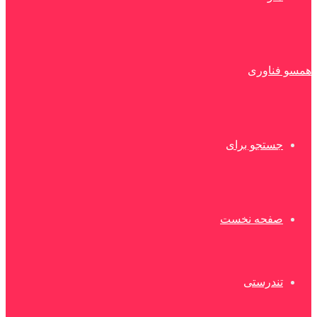
همسو فناوری
جستجو برای
صفحه نخست
تندرستی