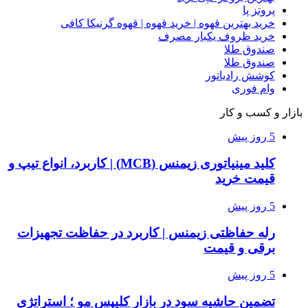
پروتز پا
خرید بهترین قهوه | خرید قهوه | قهوه گرنیکا کافی
خرید ظروف یکبار مصرف
صندوق طلا
صندوق طلا
کوشش رادیاتور
وام فوری
بازار و کسب و کار
5 روز پیش
کلید مینیاتوری زیمنس (MCB) | کاربرد، انواع تیپ و
قیمت خرید
5 روز پیش
رله حفاظتی زیمنس | کاربرد در حفاظت تجهیزات
برقی و قیمت
5 روز پیش
تضمین حاشیه سود در بازار کلیپس مو ؛ استراتژی