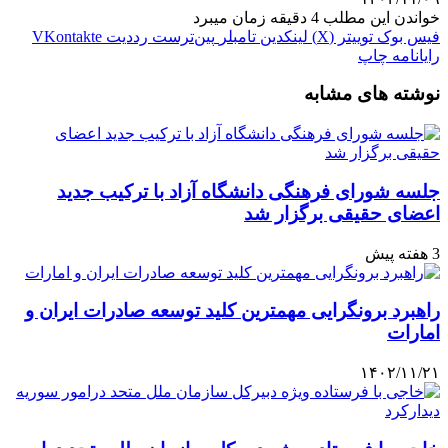
خواندن این مطلب 4 دقیقه زمان میبرد
فیس بوک
توییتر (X)
لینکدین
‫تامبلر
‫پین‌ترست
‫رددیت
‫VKontakte
رایانامه
چاپ
نوشته های مشابه
جلسه شورای فرهنگی دانشگاه آزاد با ترکیب جدید
اعضای حقیقی برگزار شد
3 هفته پیش
راهبرد برونگرایی مهمترین کلید توسعه صادرات ایران و
امارات
۱۴۰۲/۱۱/۲۱