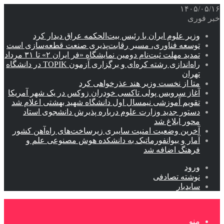
۱۴۰۵/۰۵/۱۶
خبر فوری
وزیر علوم ایران با رئیس بیت‌الحکمه عراق دیدار کرد
توسعه فناوری، مسیر رقابت‌پذیری صنعت قطعه‌سازی است
تمدید مهلت ثبت‌نام دومین نمایشگاه «فر ایران ۲» تا ۳۱ مرداد
راه‌اندازی رشته کره‌ای و برگزاری آزمون TOPIK در دانشگاه
تهران
متا از نخست وزیر هند عذرخواهی کرد
آغاز سرویس پولی تاکسی خودران زوکس در یک شهر آمریکا
تقویم آموزشی نیمسال اول دانشگاه شهید بهشتی اعلام شد
دستور جدید وزارت علوم درباره پذیرش دانشجوی استاد
محور ابلاغ شد
آخرین وضعیت امنیت سایبری زیرساخت‌های راه‌آهن کشور
آمار و بیوانفورماتیک به دانشکده هوش مصنوعی علم و
فرهنگ اضافه شد
ورود
نوشته تصادفی
سایدبار
منو