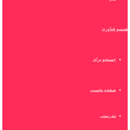
همسو فناوری
جستجو برای
صفحه نخست
تندرستی