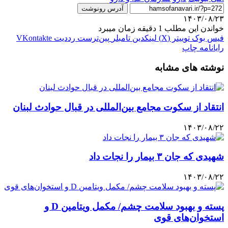
آدرس رونوشت
۱۴۰۳/۰۸/۲۳
خواندن این مطلب 1 دقیقه زمان میبرد
فیس بوک
توییتر (X)
لینکدین
‫تامبلر
‫پین‌ترست
‫رددیت
‫VKontakte
رایانامه
چاپ
نوشته های مشابه
انتقاد از سکوت مجامع بین‌المللی در قبال حوادث لبنان
۱۴۰۳/۰۸/۲۲
شهیدی که جان ۳ بیمار را نجات داد
۱۴۰۳/۰۸/۲۲
پسته و بهبود سلامت چشم/ مکمل ویتامین D و
استخوان‌های قوی