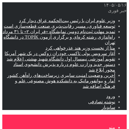
۱۴۰۵/۰۵/۱۶
خبر فوری
وزیر علوم ایران با رئیس بیت‌الحکمه عراق دیدار کرد
توسعه فناوری، مسیر رقابت‌پذیری صنعت قطعه‌سازی است
تمدید مهلت ثبت‌نام دومین نمایشگاه «فر ایران ۲» تا ۳۱ مرداد
راه‌اندازی رشته کره‌ای و برگزاری آزمون TOPIK در دانشگاه
تهران
متا از نخست وزیر هند عذرخواهی کرد
آغاز سرویس پولی تاکسی خودران زوکس در یک شهر آمریکا
تقویم آموزشی نیمسال اول دانشگاه شهید بهشتی اعلام شد
دستور جدید وزارت علوم درباره پذیرش دانشجوی استاد
محور ابلاغ شد
آخرین وضعیت امنیت سایبری زیرساخت‌های راه‌آهن کشور
آمار و بیوانفورماتیک به دانشکده هوش مصنوعی علم و
فرهنگ اضافه شد
ورود
نوشته تصادفی
سایدبار
منو