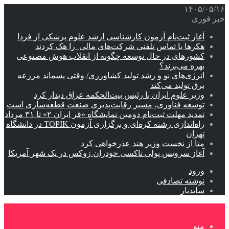
۱۴۰۵/۰۵/۱۶
خبر فوری
آغاز ثبت‌نام‌ آزمون کارشناسی ارشد علوم پزشکی از فردا
هکرها با تماس تلفنی شرکت‌های مالی را هک کردند
کشورهای در حال توسعه چگونه از انقلاب هوش مصنوعی
بهره می‌برند؟
انرژی‌های نو و رشد تولید کشاورزی/ وقتی پسماند مزرعه‌
برق تولید می‌کند
وزیر علوم ایران با رئیس بیت‌الحکمه عراق دیدار کرد
توسعه فناوری، مسیر رقابت‌پذیری صنعت قطعه‌سازی است
تمدید مهلت ثبت‌نام دومین نمایشگاه «فر ایران ۲» تا ۳۱ مرداد
راه‌اندازی رشته کره‌ای و برگزاری آزمون TOPIK در دانشگاه
تهران
متا از نخست وزیر هند عذرخواهی کرد
آغاز سرویس پولی تاکسی خودران زوکس در یک شهر آمریکا
ورود
نوشته تصادفی
سایدبار
منو