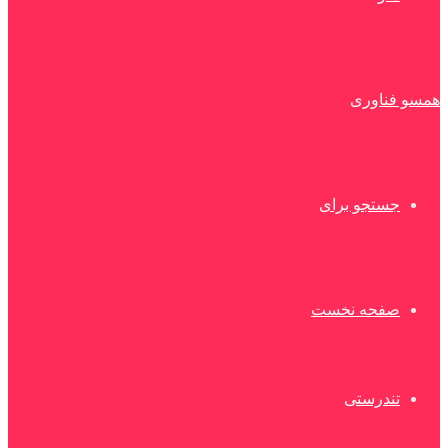
همسو فناوری
جستجو برای
صفحه نخست
تندرستی