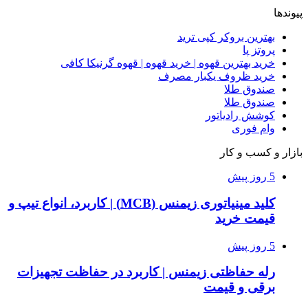
پیوندها
بهترین بروکر کپی ترید
پروتز پا
خرید بهترین قهوه | خرید قهوه | قهوه گرنیکا کافی
خرید ظروف یکبار مصرف
صندوق طلا
صندوق طلا
کوشش رادیاتور
وام فوری
بازار و کسب و کار
5 روز پیش
کلید مینیاتوری زیمنس (MCB) | کاربرد، انواع تیپ و
قیمت خرید
5 روز پیش
رله حفاظتی زیمنس | کاربرد در حفاظت تجهیزات
برقی و قیمت