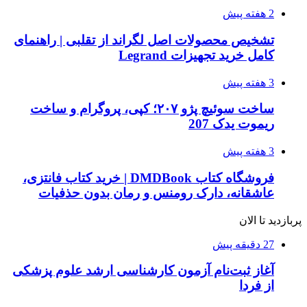
2 هفته پیش
تشخیص محصولات اصل لگراند از تقلبی | راهنمای
کامل خرید تجهیزات Legrand
3 هفته پیش
ساخت سوئیچ پژو ۲۰۷؛ کپی، پروگرام و ساخت
ریموت یدک 207
3 هفته پیش
فروشگاه کتاب DMDBook | خرید کتاب فانتزی،
عاشقانه، دارک رومنس و رمان بدون حذفیات
پربازدید تا الان
27 دقیقه پیش
آغاز ثبت‌نام‌ آزمون کارشناسی ارشد علوم پزشکی
از فردا