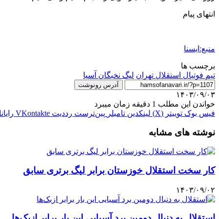
انتهای پیام
منبع:ایسنا
برچسب ها
تيم فوتبال استقلال تهران
لیگ نخبگان آسیا
آدرس رونوشت
۱۴۰۳/۰۹/۰۳
خواندن این مطلب 1 دقیقه زمان میبرد
فیس بوک
توییتر (X)
لینکدین
‫تامبلر
‫پین‌ترست
‫رددیت
‫VKontakte
رایان
نوشته های مشابه
کار سخت استقلال خوزستان برابر لیگ برتری سابق
۱۴۰۳/۰۹/۰۲
استقلال به دنبال دومین برد آسیایی این بار برابر ازبک‌ها