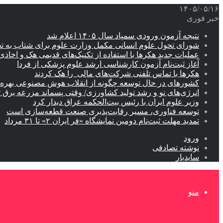
۱۴۰۵/۰۵/۱۶
خبر فوری
نتیجه آزمون ورودی سمپاد سال ۱۴۰۵ اعلام شد
شورای تحول علوم انسانی مکمل وزارت علوم برای شتاب به ت
عملیات جدید هکرها با استفاده از تکنیک‌های قدیمی هک و اخاذی
آغاز ثبت‌نام‌ آزمون کارشناسی ارشد علوم پزشکی از فردا
هکرها با تماس تلفنی شرکت‌های مالی را هک کردند
کشورهای در حال توسعه چگونه از انقلاب هوش مصنوعی بهره م
انرژی‌های نو و رشد تولید کشاورزی/ وقتی پسماند مزرعه‌ برق ت
وزیر علوم ایران با رئیس بیت‌الحکمه عراق دیدار کرد
توسعه فناوری، مسیر رقابت‌پذیری صنعت قطعه‌سازی است
تمدید مهلت ثبت‌نام دومین نمایشگاه «فر ایران ۲» تا ۳۱ مرداد
ورود
نوشته تصادفی
سایدبار
منو