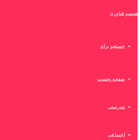
همسو فناوری
جستجو برای
صفحه نخست
تندرستی
اجتماعی