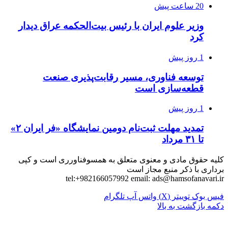
20 ساعت پیش
وزیر علوم ایران با رئیس بیت‌الحکمه عراق دیدار
کرد
1 روز پیش
توسعه فناوری، مسیر رقابت‌پذیری صنعت
قطعه‌سازی است
1 روز پیش
تمدید مهلت ثبت‌نام دومین نمایشگاه «فر ایران ۲»
تا ۳۱ مرداد
کلیه حقوق مادی و معنوی متعلق به همسوفناورری است و کپی
برداری با ذکر منبع مجاز است
tel:+982166057992 email:
ads@hamsofanavari.ir
فیس بوک
توییتر (X)
واتس آپ
تلگرام
دکمه بازگشت به بالا