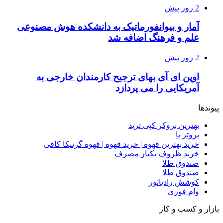
2 روز پیش
آمار و بیوانفورماتیک به دانشکده هوش مصنوعی
علم و فرهنگ اضافه شد
2 روز پیش
اوپن ای آی بهای ترجیح کارمندان خارجی به
آمریکایی را می پردازد
پیوندها
بهترین بروکر کپی ترید
پروتز پا
خرید بهترین قهوه | خرید قهوه | قهوه گرنیکا کافی
خرید ظروف یکبار مصرف
صندوق طلا
صندوق طلا
کوشش رادیاتور
وام فوری
بازار و کسب و کار