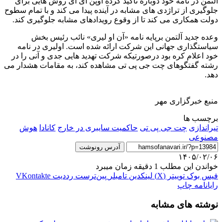
آلتمن در نامه خود دوباره تاکید کرده اوپن ای آی روش هایی برای
جلوگیری از تراژدی های مشابه در آینده پیدا می کند و با تمام سطوح
دولت همکاری می کند تا از وقوع رویدادهای مشابه جلوگیری کند.
وعده جدید آلتمن برپایه نامه «آن او لیری» نائب رئیس بخش
سیاستگذاری جهانی این شرکت ارائه شده است. اولیری در نامه
خود اعلام کره بود درصورتیکه شرکت تهدید هایی جدی و آنی را در
رشته گفتگوهای چت جی پی تی مشاهده کند، به مقامات هشدار می
دهد.
منبع خبرگزاری مهر
برچسب ها
تیراندازی
چت جی پی تی
حاکمیت سایبری در خارج
کانادا
هوش
مصنوعی
آدرس رونوشت
۱۴۰۵/۰۲/۰۶
خواندن این مطلب 1 دقیقه زمان میبرد
فیس بوک
توییتر (X)
لینکدین
‫تامبلر
‫پین‌ترست
‫رددیت
‫VKontakte
رایانامه
چاپ
نوشته های مشابه