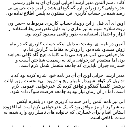
کانادا، سم آلتمن مدیر ارشد اجرایی اوپن ای آی به طور رسمی
عذرخواهی کرد زیرا درباره گفتگوهای هشدار آمیز چت جی پی تی
رصد شده در حساب کاربری فرد مظنون به پلیس اطلاع نداده بود.
اوپن ای آی قبل از این رویداد حساب کاربری مربوط به «جس ون
روت سلار» متهم به تیراندازی را به دلیل نقض شرایط استفاده از
ابزار و احتمال استفاده به طور واقعی مسدود کرده بود.
آلتمن در نامه ای نوشت: به دلیل اینکه حساب کاربری که در ماه
ژوئن مسدود شده بود را زودتر به مقامات گزارش ندادم،
عذرخواهی می کنم. هرچند می دانم کلمات هیچ گاه کافی نخواهند
بود، اما معتقدم عذرخواهی برای به رسمیت شناختن آسیب و
خسارت جبران ناپذیری که جامعه متحمل شمل لازم است.
مدیر ارشد اجرایی اوپن ای آی در نامه خود اشاره کرده بود که با
«داریل کراکوا»، شهردار تامبلر ریج و «دیوید ابی» نخست وزیر ایالت
بریتیش کلمبیا گفتگو و توافق کرده یک عذرخواهی عمومی لازم
است، اما در آن زمان نیاز بود به جامعه فرصت سوگ داده شود.
ابی نیز نامه آلتمن را در حساب کاربری خود در پلتفرم ایکس
منتشرکرد. او نیز موافق بود که یک عذرخواهی لازم است اما افزوده
استاین اقدام برای خسارتی که خانواده های تامبلر ریج وارد شده، به
شدت ناکافی است.