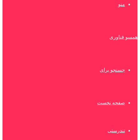
منو
همسو فناوری
جستجو برای
صفحه نخست
تندرستی