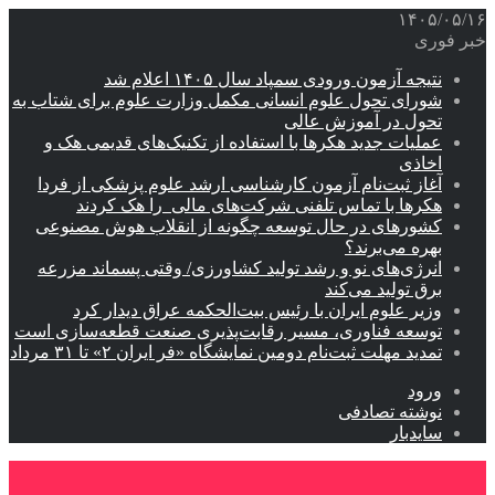
۱۴۰۵/۰۵/۱۶
خبر فوری
نتیجه آزمون ورودی سمپاد سال ۱۴۰۵ اعلام شد
شورای تحول علوم انسانی مکمل وزارت علوم برای شتاب به
تحول در آموزش عالی
عملیات جدید هکرها با استفاده از تکنیک‌های قدیمی هک و
اخاذی
آغاز ثبت‌نام‌ آزمون کارشناسی ارشد علوم پزشکی از فردا
هکرها با تماس تلفنی شرکت‌های مالی را هک کردند
کشورهای در حال توسعه چگونه از انقلاب هوش مصنوعی
بهره می‌برند؟
انرژی‌های نو و رشد تولید کشاورزی/ وقتی پسماند مزرعه‌
برق تولید می‌کند
وزیر علوم ایران با رئیس بیت‌الحکمه عراق دیدار کرد
توسعه فناوری، مسیر رقابت‌پذیری صنعت قطعه‌سازی است
تمدید مهلت ثبت‌نام دومین نمایشگاه «فر ایران ۲» تا ۳۱ مرداد
ورود
نوشته تصادفی
سایدبار