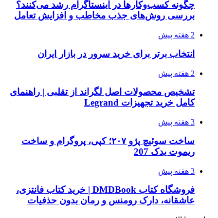
چگونه کسب‌وکارها در اینستاگرام رشد می‌کنند؟
بررسی روش‌های جذب مخاطب و افزایش تعامل
2 هفته پیش
انتخاب برتر برای خرید سرور در بازار ایران
2 هفته پیش
تشخیص محصولات اصل لگراند از تقلبی | راهنمای
کامل خرید تجهیزات Legrand
3 هفته پیش
ساخت سوئیچ پژو ۲۰۷؛ کپی، پروگرام و ساخت
ریموت یدک 207
3 هفته پیش
فروشگاه کتاب DMDBook | خرید کتاب فانتزی،
عاشقانه، دارک رومنس و رمان بدون حذفیات