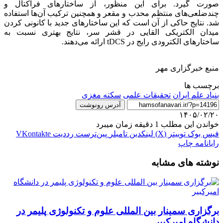
صورت گیرد. برای این منظور، از ساختارهای فراکتال و
چندضلعی‌های منتظم محدب و مقعر و همچنین ترکیب آن‌ها استفاده
شد. نتایج حاکی از آن است که این ساختارهای جدید با کانونی کردن
میدان الکتریکی القایی در قشر سر، نتایج بهتری نسبت به
ساختارهای الکترودی رایج در tDCS ارائه می‌دهند.
منبع خبرگزاری مهر
برچسب ها
بنیاد علم ایران
تحقیقات علمی
سکته مغزی
آدرس رونوشت
۱۴۰۵/۰۲/۲۰
خواندن این مطلب 1 دقیقه زمان میبرد
فیس بوک
توییتر (X)
لینکدین
‫تامبلر
‫پین‌ترست
‫رددیت
‫VKontakte
رایانامه
چاپ
نوشته های مشابه
برگزاری سمینار بین المللی علوم و تکنولوژی پلیمر در
دانشگاه امیرکبیر