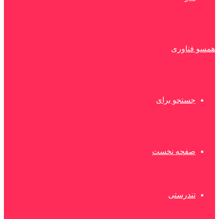
همسو فناوری
جستجو برای
صفحه نخست
تندرستی