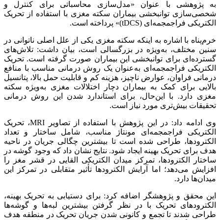
به پژوهشی با عنوان «مدل‌سازی محاسباتی برای کنترل و
شخصی‌سازی توانبخشی بیماران سکته مغزی با استفاده از تحریک
الکتریکی فراجمجمه‌ای (tDCS)» پرداخته است.
خرم‌پناه با اشاره به اینکه سکته مغزی یکی از علل اصلی ناتوانی در
سنین مختلف، به‌ویژه در بزرگسالی است، بیان داشت: تلاش‌های
گسترده‌ای برای توانبخشی این بیماران صورت گرفته است. تحریک
الکتریکی فراجمجمه‌ای به‌عنوان یک روش درمانی مناسب با منافع
درمانی فراوان، عوارض ناچیز، هزینه کم و قابلیت حمل بالا، پتانسیل
بالایی برای کمک به بیماران دچار اختلالات مغزی به‌ویژه سکته
مغزی دارد. با این‌حال، برای استاندارد شدن این روش درمانی
تحقیقات بیش‌تری مورد نیاز است.
وی ادامه داد: در این پژوهش با استفاده از تصاویر MRI، تحریک
الکتریکی فراجمجمه‌ای مونتاژ مناسب، شامل ساختار و تعداد
الکترودها، طراحی شده است تا بیشترین چگالی جریان در ناحیه
هدف برای تحریک بهینه ایجاد شود. نتایج نشان داد که وجود گوشه در
ساختار الکترودها، تمرکز میدان الکتریکی القایی در قشر مغز را
افزایش می‌دهد؛ اما آرایش الکترودها تأثیر متقابلی در تمرکز این
میدان‌ها دارد.
این محقق و پژوهشگر اضافه کرد: برای دستیابی به تحریک بهینه،
الکترودهای تحریک با در نظر گرفتن بیشترین لبه‌ها و گوشه‌ها
طراحی شدند تا تجمع و کانونی شدن جریان تحریک در منطقه هدف