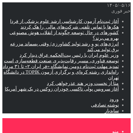
۱۴۰۵/۰۵/۱۶
خبر فوری
آغاز ثبت‌نام‌ آزمون کارشناسی ارشد علوم پزشکی از فردا
هکرها با تماس تلفنی شرکت‌های مالی را هک کردند
کشورهای در حال توسعه چگونه از انقلاب هوش مصنوعی
بهره می‌برند؟
انرژی‌های نو و رشد تولید کشاورزی/ وقتی پسماند مزرعه‌
برق تولید می‌کند
وزیر علوم ایران با رئیس بیت‌الحکمه عراق دیدار کرد
توسعه فناوری، مسیر رقابت‌پذیری صنعت قطعه‌سازی است
تمدید مهلت ثبت‌نام دومین نمایشگاه «فر ایران ۲» تا ۳۱ مرداد
راه‌اندازی رشته کره‌ای و برگزاری آزمون TOPIK در دانشگاه
تهران
متا از نخست وزیر هند عذرخواهی کرد
آغاز سرویس پولی تاکسی خودران زوکس در یک شهر آمریکا
ورود
نوشته تصادفی
سایدبار
منو