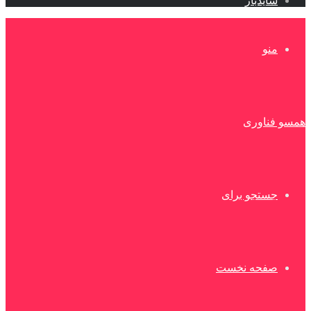
سایدبار
منو
همسو فناوری
جستجو برای
صفحه نخست