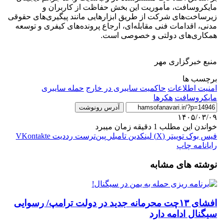
مایکروسافت، مأموریت این بخش حفاظت از کاربران و
زیرساخت‌های شرکت از طریق ابزارهایی مانند پیگیری‌های حقوقی
مدنی، اقدامات فنی مقابله‌ای، ارجاع پرونده‌های کیفری و توسعه
همکاری‌های دولتی و خصوصی است.
منبع خبرگزاری مهر
برچسب ها
امنیت اطلاعات
حاکمیت سایبری در خارج
حمله سایبری
مایکروسافت
هکرها
آدرس رونوشت
۱۴۰۵/۰۳/۰۹
خواندن این مطلب 1 دقیقه زمان میبرد
فیس بوک
توییتر (X)
لینکدین
‫تامبلر
‫پین‌ترست
‫رددیت
‫VKontakte
رایانامه
چاپ
نوشته های مشابه
افشای ۱۳چت محرمانه جدید در دولت ترامپ/ رسوایی
سیگنال ادامه دارد