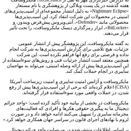
هفته گذشته در یک پست وبلاگی از پژوهشگری با نام مستعار
«Nightmare Eclipse» به دلیل انتشار مجموعه‌ای از آسیب‌پذیری‌های
امنیتی در محصولات این شرکت انتقاد کرد. این آسیب‌پذیری‌ها
محصولاتی مانند «Defender»، آنتی‌ویروس پیش‌فرض ویندوز، و
«BitLocker»، ابزار رمزگذاری دیسک مایکروسافت، را تحت تأثیر
قرار می‌دهند.
به گفته مایکروسافت، این پژوهشگر پیش از انتشار عمومی
جزئیات، هیچ تلاشی برای گزارش آسیب‌پذیری‌ها به شرکت انجام
نداده و فرصتی برای رفع آنها فراهم نکرده است. این شرکت
همچنین معتقد است انتشار جزئیات فنی و روش‌های سوءاستفاده از
این آسیب‌پذیری‌ها پیش از ارائه وصله امنیتی، می‌تواند به مهاجمان
سایبری در انجام حملات کمک کند.
مایکروسافت و آژانس امنیت سایبری و امنیت زیرساخت آمریکا
(CISA) اعلام کرده‌اند که برخی از این آسیب‌پذیری‌ها پیش از رفع
شدن، در حملات واقعی مورد سوءاستفاده قرار گرفته‌اند.
مایکروسافت در بخشی از بیانیه خود تأکید کرده است: «واحد جرائم
دیجیتال ما به پیگیری حقوقی هکرها و افرادی که فعالیت‌های
مجرمانه سایبری را تسهیل می‌کنند ادامه خواهد داد و در صورت
لزوم با نهادهای اجرای قانون در سراسر جهان همکاری خواهد کرد.»
بر اساس اطلاعات منتشرشده در وب‌سایت واحد جرائم دیجیتال