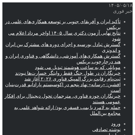
۱۴۰۵/۰۵/۱۸
خبر فوری
تأکید ایران و آفریقای جنوبی بر توسعه همکاری‌های علمی در
بریکس
نتایج نهایی آزمون دکتری سال ۱۴۰۵ اواخر مرداد اعلام می
شود
گسترش تبادل بورسیه و اجرای دوره های مشترک بین ایران
و اندونزی
گسترش همکاری‌های آموزشی، دانشگاهی و فناوری ایران و
هند درچارچوب بریکس
موبایلی که به ساعت هوشمند تبدیل می شود
خبرنگاران در طول جنگ فقط روایتگر خسارت‌ها نبودند
ثبت‌نام رقابت بزرگ المپیک فناوری ۲۰۲۶ آغاز شد
افشین: «رسانه» نهاد پنجم در اکوسیستم پارادایم قدرت‌بنیان
است
خبرنگاران حوزه فناوری، مترجمان تحول دیجیتال برای افکار
عمومی هستند
حمله به لامرد با بمب فسفری بود/ ارائه شواهد علمی به
مجامع بین‌الملل
ورود
نوشته تصادفی