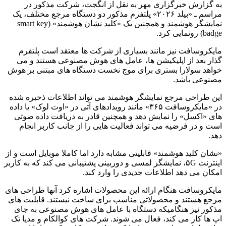
به گزارش خبرگزاری مهر به نقل از انگجت، شرکت مذکور در
مراسم ـ «بیلد ۲۰۲۶» پلتفرم مذکور دو دستگاه مرجع مختلف، یک
نمایشگر هوشمند و همچنین یک «کلید نشان هوشمند» (smart key
badge) رونمایی کرد.
مایکروسافت نیز مانند بسیاری از شرکت ها معتقد است پلتفرم
گذار بعد از اپلیکیشن ها، عامل های هوش مصنوعی هستند و می
خواهد سولارا بستری برای موج نخست دستگاه های مبتنی بر هوش
مصنوعی باشد.
این طراحی مرجع نمایشگر هوشمند می تواند اطلاعات ذخیره شده
در «مایکروسافت ۳۶۵» مانند رویدادهای آتی در «اوت لوک» یا داده
های «اکسل» را نمایش دهد و همچنین قادر به دریافت داده صوتی
است و در فرضیه می تواند فعالیت هایی را از جانب کاربر انجام
دهد.
«نشان کلید هوشمند» قابلیتی مشابه دارد اما کاملا موبایل است و از
اینترنت ۵G، نمایشگر لمسی و دوربینی پشتیبانی می کند که به کاربر
امکان می دهد اطلاعات جدیدی را وارد کند.
مایکروسافت هنگام ارائه این محصولات اشاره کرد آنها طراحی های
مرجع هستند و محصولاتی مناسب برای ساخت نیستند. قابلیت های
مذکور نیز هنگامیکه دستگاه با عامل های هوش مصنوعی به جای
اپ ها کار می کند، فعال می شوند. شرکت های کوالکام و مدیا تک