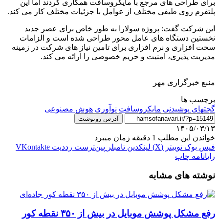
برای طراحی های مرجع با مایکروسافت همکاری کردند اما این
پلتفرم روی طیفی مختلف از عوامل با جزئیات مختلف کار می کند.
این شرکت گفت: پروژه سولارا به طور خاص برای عصر جدید
نخستین دستگاه های عامل محور طراحی شده است و الزامات
سخت افزاری و نرم افزاری برای تامین نیاز های شرکت در زمینه
مدیریت پذیری، امنیت و حریم خصوصی را ارائه می کند.
منبع خبرگزاری مهر
برچسب ها
گجتهای پوشیدنی
مایکروسافت
نوآوری
هوش مصنوعی
آدرس رونوشت
۱۴۰۵/۰۳/۱۳
خواندن این مطلب 1 دقیقه زمان میبرد
فیس بوک
توییتر (X)
لینکدین
‫تامبلر
‫پین‌ترست
‫رددیت
‫VKontakte
رایانامه
چاپ
نوشته های مشابه
رفع مشکل پوشش موبایل در بیش از ۳۵۰ نقطه کور