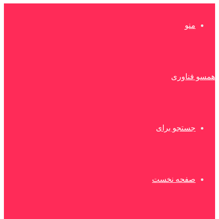
منو
همسو فناوری
جستجو برای
صفحه نخست