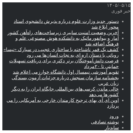
۱۴۰۵/۰۵/۱۵
خبر فوری
دستور جدید وزارت علوم درباره پذیرش دانشجوی استاد
محور ابلاغ شد
آخرین وضعیت امنیت سایبری زیرساخت‌های راه‌آهن کشور
آمار و بیوانفورماتیک به دانشکده هوش مصنوعی علم و
فرهنگ اضافه شد
کشف یک قمر ناشناخته با ساختاری عجیب در سیارک «نیسا»
روباتی با دستان اره ای به نجات انسان‌ها می رود
فرصت دانش‌آموختگان برتر دکتری‌ برای دریافت تسهیلات
حمایتی تا ۲۰مرداد
تقویم آموزشی نیمسال اول دانشگاه خوارزمی اعلام شد
بخشنامه سازمان سنجش درباره جزئیات آزمون بسندگی
زبان عربی
خالی ماندن کرسی‌های بین‌المللی جایگاه ایران را به دیگر
کشورها می‌دهد
اوپن ای آی بهای ترجیح کارمندان خارجی به آمریکایی را می
پردازد
ورود
نوشته تصادفی
سایدبار