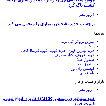
کشف باگ کرد
1 روز پیش
برچسب جدید تشخیص بیماری را متحول می کند
پیوندها
بهترین بروکر کپی ترید
پروتز پا
خرید بهترین قهوه | خرید قهوه | قهوه گرنیکا کافی
خرید ظروف یکبار مصرف
صندوق طلا
صندوق طلا
کوشش رادیاتور
وام فوری
بازار و کسب و کار
4 روز پیش
کلید مینیاتوری زیمنس (MCB) | کاربرد، انواع تیپ و
قیمت خرید