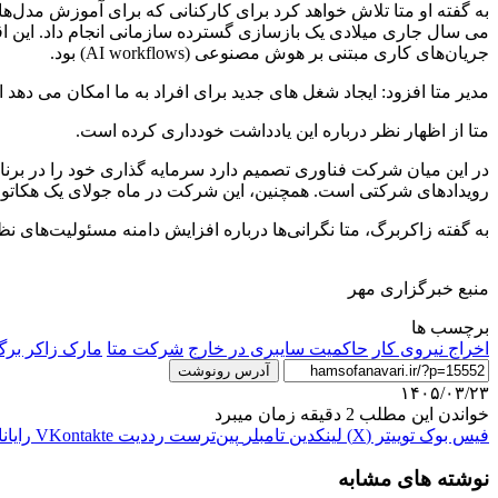
به گفته او متا تلاش خواهد کرد برای کارکنانی که برای آموزش مدل
جریان‌های کاری مبتنی بر هوش مصنوعی (AI workflows) بود.
مدیر متا افزود: ایجاد شغل های جدید برای افراد به ما امکان می دهد ان
متا از اظهار نظر درباره این یادداشت خودداری کرده است.
در این میان شرکت فناوری تصمیم دارد سرمایه گذاری خود را در برنا
رویدادهای شرکتی است. همچنین، این شرکت در ماه جولای یک هکاتون (Hackathon) بزرگ برگزار می‌کند تا همکاری میان تیم‌ها و توسعه مدل‌های جدید خود را تقوی
به گفته زاکربرگ، متا نگرانی‌ها درباره افزایش دامنه مسئولیت‌های نظ
منبع خبرگزاری مهر
برچسب ها
اخراج نیروی کار
حاکمیت سایبری در خارج
شرکت متا
مارک زاکر بر
آدرس رونوشت
۱۴۰۵/۰۳/۲۳
خواندن این مطلب 2 دقیقه زمان میبرد
فیس بوک
توییتر (X)
لینکدین
‫تامبلر
‫پین‌ترست
‫رددیت
‫VKontakte
رایان
نوشته های مشابه