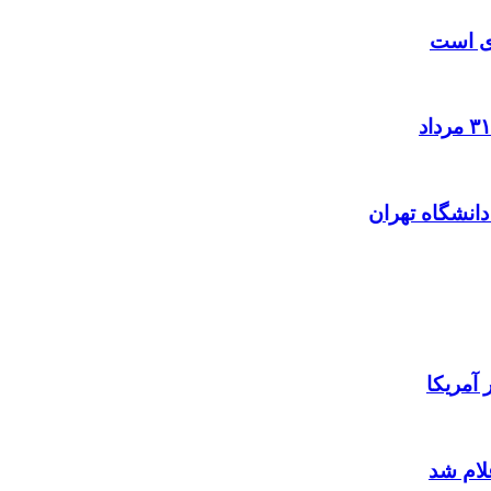
زی است
آمریکا
لام شد