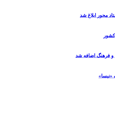
د محور ابلاغ شد
کشور
 و فرهنگ اضافه شد
 «نیسا»