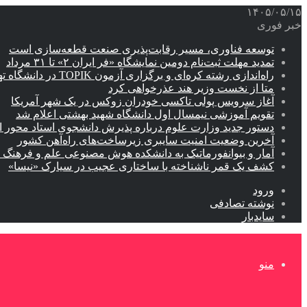
۱۴۰۵/۰۵/۱۵
خبر فوری
توسعه فناوری، مسیر رقابت‌پذیری صنعت قطعه‌سازی است
تمدید مهلت ثبت‌نام دومین نمایشگاه «فر ایران ۲» تا ۳۱ مرداد
راه‌اندازی رشته کره‌ای و برگزاری آزمون TOPIK در دانشگاه تهران
متا از نخست وزیر هند عذرخواهی کرد
آغاز سرویس پولی تاکسی خودران زوکس در یک شهر آمریکا
تقویم آموزشی نیمسال اول دانشگاه شهید بهشتی اعلام شد
دستور جدید وزارت علوم درباره پذیرش دانشجوی استاد محور اب
آخرین وضعیت امنیت سایبری زیرساخت‌های راه‌آهن کشور
آمار و بیوانفورماتیک به دانشکده هوش مصنوعی علم و فرهنگ 
کشف یک قمر ناشناخته با ساختاری عجیب در سیارک «نیسا»
ورود
نوشته تصادفی
سایدبار
منو