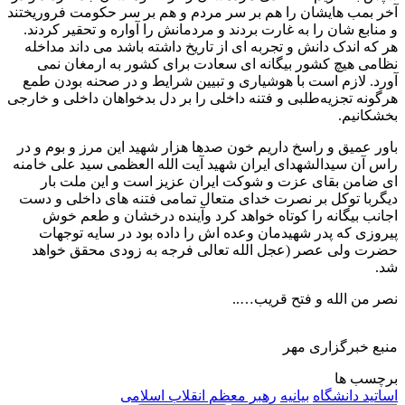
آخر بمب هایشان را هم بر سر مردم و هم بر سر حکومت فروریختند
و منابع شان را به غارت بردند و مردمانش را آواره و تحقیر کردند.
هر که اندک دانش و تجربه ای از تاریخ داشته باشد می داند مداخله
نظامی هیچ کشور بیگانه ای سعادت برای کشور به ارمغان نمی
آورد. لازم است با هوشیاری و تبیین شرایط و در صحنه بودن طمع
هرگونه تجزیه‌طلبی و فتنه داخلی را بر دل بدخواهان داخلی و خارجی
بخشکانیم.
باور عمیق و راسخ داریم خون صدها هزار شهید این مرز و بوم و در
راس آن سیدالشهدای ایران شهید آیت الله العظمی سید علی خامنه
ای ضامن بقای عزت و شوکت ایران عزیز است و این ملت بار
دیگربا توکل بر نصرت خدای متعال تمامی فتنه های داخلی و دست
اجانب بیگانه را کوتاه خواهد کرد وآینده درخشان و طعم خوش
پیروزی که پدر شهیدمان وعده اش را داده بود در سایه توجهات
حضرت ولی عصر (عجل الله تعالی فرجه به زودی محقق خواهد
شد.
نصر من الله و فتح قریب…..
منبع خبرگزاری مهر
برچسب ها
اساتید دانشگاه
بیانیه
رهبر معظم انقلاب اسلامی