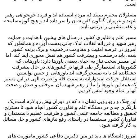
است.
مسئولان محترم ببینند که مردم ایستاده اند و فریاد خونخواهی رهبر
شهید و عزیزان گلگون کفن شان را سر داده اند و هیچ گونهمسامحه
و عقب نشینی را برنمی تابند.
مسیر علم و فناوری کشور در سال های پیشین با هدایت و حمایت
رهبر شهید و فرزانه انقلاب اندک جانی بدست آورده و همانطور که
امروز در عرصه امنیت و مقاومت درخشیده و برگ برنده کشور
شده، باید درصنعت و پیشرفت کشور هم نقش محوری ایفا کند. اما
این مسیر سخت نیاز به احیای بعضی باورها دارد؛ باورهایی که
کشورهای استعمارگر طی قرنها در کشورهای در حال پیشرفت
خشکانده اند یا به تمسخرگرفته اند باورهایی از جنس توانستن
استقلال حرکت امیدوارانه به سمت قله و نصرت الهی در این مسیر
که همه این باورها را ما از رهبر شهیدمان آموختیم و صدق و صحت
آنها را تمام وجود لمس کردیم.
این جنگ و رویارویی نشان داد که در دوران پیش رو لازم است یک
بازنگری جدی در دستگاه علم و فناوری کشور انجام شود تا دسترنج
تحقیق و مطالعه جامعه علمی کشور و ظرفیت عظیم دانشمندان و
فناوران کشور مستقیما در راستای رفع نیازهای کشور و حل مسائل
به کار گرفته شود.
امروز دانشگاه ها باید در متن دکترین دفاعی کشور ماموریت های