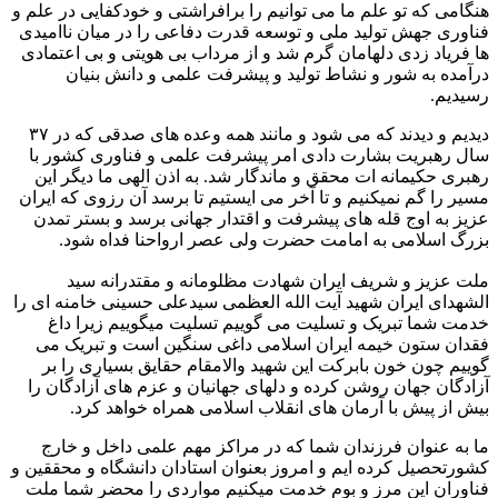
هنگامی که تو علم ما می توانیم را برافراشتی و خودکفایی در علم و
فناوری جهش تولید ملی و توسعه قدرت دفاعی را در میان ناامیدی
ها فریاد زدی دلهامان گرم شد و از مرداب بی هویتی و بی اعتمادی
درآمده به شور و نشاط تولید و پیشرفت علمی و دانش بنیان
رسیدیم.
دیدیم و دیدند که می شود و مانند همه وعده های صدقی که در ۳۷
سال رهبریت بشارت دادی امر پیشرفت علمی و فناوری کشور با
رهبری حکیمانه ات محقق و ماندگار شد. به اذن الهی ما دیگر این
مسیر را گم نمیکنیم و تا آخر می ایستیم تا برسد آن رزوی که ایران
عزیز به اوج قله های پیشرفت و اقتدار جهانی برسد و بستر تمدن
بزرگ اسلامی به امامت حضرت ولی عصر ارواحنا فداه شود.
ملت عزیز و شریف ایران شهادت مظلومانه و مقتدرانه سید
الشهدای ایران شهید آیت الله العظمی سیدعلی حسینی خامنه ای را
خدمت شما تبریک و تسلیت می گوییم تسلیت میگوییم زیرا داغ
فقدان ستون خیمه ایران اسلامی داغی سنگین است و تبریک می
گوییم چون خون بابرکت این شهید والامقام حقایق بسیاری را بر
آزادگان جهان روشن کرده و دلهای جهانیان و عزم های آزادگان را
بیش از پیش با آرمان های انقلاب اسلامی همراه خواهد کرد.
ما به عنوان فرزندان شما که در مراکز مهم علمی داخل و خارج
کشورتحصیل کرده ایم و امروز بعنوان استادان دانشگاه و محققین و
فناوران این مرز و بوم خدمت میکنیم مواردی را محضر شما ملت