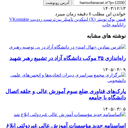
آدرس رونوشت
۱۴۰۳/۱۲/۱۳
خواندن این مطلب 6 دقیقه زمان میبرد
فیس بوک
توییتر (X)
لینکدین
‫تامبلر
‫پین‌ترست
‫رددیت
‫VKontakte
رایانامه
چاپ
نوشته های مشابه
راه‌اندازی ۳۵ موکب دانشگاه آزاد در تشییع رهبر شهید
۱۴۰۵/۰۴/۰۹
پارک‌های فناوری ضلع سوم آموزش عالی و حلقه اتصال
دانشگاه با جامعه
۱۴۰۵/۰۳/۰۵
اساسنامه جدید مؤسسات آموزش عالی غیردولتی ابلاغ