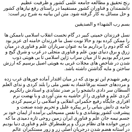
رنج تحقیق و مطالعه جامعه علمی کشور و ظرفیت عظیم
دانشمندان و فناوران کشور مستقیما در راستای رفع نیازهای کشور
و حل مسائل به کار گرفته شود. متن این بیانیه به شرح زیر است:
بسم رب الشهداء و الصدیقین
نسل فرزندان خمینی کبیر در گام نخست انقلاب اسلامی ناممکن ها
را ممکن کرده بود و حالا نوبت نسل ما فرزندان خامنه ای عزیز بود
که گام دوم را برداریم ما به عنوان سربازان علم و فناوری در میان
زرق و برق دنیای نوین علم و فناوری متجلی در غرب و شرق گیج و
سردرگم بودیم تا از میان سراب ژاپن اسلامی تا بی هویتی ذوب
شدن در شاخص های مجلات غربی به هویتی اصیل برسیم که ارزش
ساختن و مایه گذاشتن داشته باشد.
رهبر شهیدم این تو بودی که در میان اقتدار آماده خورهای غرب زده
و مرددهای خسته بیرقاعتماد به نفس ملی را بلند کردی و ندای العلم
السطان سر دادی دانشجو را بر صدر نشاندی و استادش راتکریم
کردی علم و فناوری را از حاشیه به متن آوردی و با نهضت نرم
افزاری جایگاه رفیع حکمرانی انقلابی و اسلامی را ترسیم کردی
جامه ی دانش بنیانی را بر پیکره علیل و تحریم شده صنعت و
پیشرفت کشور پوشاندی و با نفس مسیحایی برآمده از ایمان خود بر
جسم نیمه جان علم و فناوری ایران زمین روحی تازه دمیدی ما که
درس خوانده های نظام بزرگ و پرطمطراق علم و فناوری دنیا بودیم
در آستانه هضم شدن درجریان اصلی زر و زور مستکبران عالم