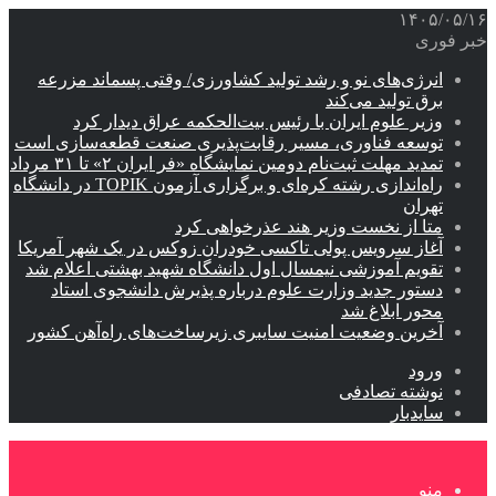
۱۴۰۵/۰۵/۱۶
خبر فوری
انرژی‌های نو و رشد تولید کشاورزی/ وقتی پسماند مزرعه‌
برق تولید می‌کند
وزیر علوم ایران با رئیس بیت‌الحکمه عراق دیدار کرد
توسعه فناوری، مسیر رقابت‌پذیری صنعت قطعه‌سازی است
تمدید مهلت ثبت‌نام دومین نمایشگاه «فر ایران ۲» تا ۳۱ مرداد
راه‌اندازی رشته کره‌ای و برگزاری آزمون TOPIK در دانشگاه
تهران
متا از نخست وزیر هند عذرخواهی کرد
آغاز سرویس پولی تاکسی خودران زوکس در یک شهر آمریکا
تقویم آموزشی نیمسال اول دانشگاه شهید بهشتی اعلام شد
دستور جدید وزارت علوم درباره پذیرش دانشجوی استاد
محور ابلاغ شد
آخرین وضعیت امنیت سایبری زیرساخت‌های راه‌آهن کشور
ورود
نوشته تصادفی
سایدبار
منو