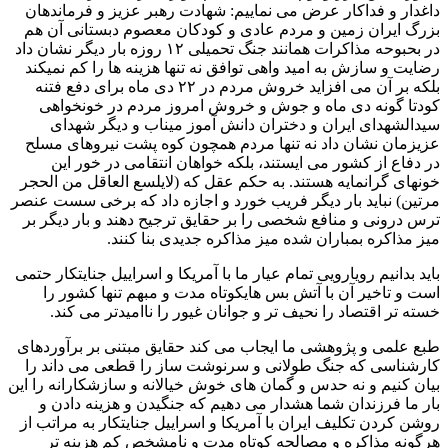
داغدار و فداکار عرض می نماییم: شهادت رهبر عزیز و فرماندهان
بزرگ ایران زمین و مردم عادی و کودکان معصوم دبستانی آن هم
در بحبوحه مذاکرات همانند جنگ تحمیلی ۱۲ روزه بار دیگر نشان داد
رضایت و سازش به امید واهی توافق نه تنها هزینه ها را کم نمیکند
بلکه بر آن می افزاید خروش مردم در ۲۲ دی ماه برای دفع فتنه
کودتا گونه دی ماه و جوش و خروش امروز مردم در خونخواهی
سیدالشهدای ایران و دختران دانش آموز میناب و دیگر شهدای
عزیزمان نشان داد نه تنها مردم همچون کوه پشت نیروهای مسلح
در دفاع از کشور می ایستند، بلکه خواهان انتقامی در خور این
خونهای گرانمایه هستند. به حکم عقل که (لایلسع العاقل من الحجر
مرتین) نباید بار دیگر فریب خورد و اجازه داد که برخی سست عنصر
ترس درونی و منافع شخصی را بر حقایق ترجیح دهند و بار دیگر بر
میز مذاکره بمباران شده میز مذاکره جدیدی بنا کنند.
باید بدانیم رویارویی تمام عیار ما با آمریکا و اسراییل جنایتکار حتمی
است و تاخیر آن با آتش بس هایکوتاه مدت و مبهم تنها کشور را
خسته تر اقتصاد را نحیف تر و جوانان غیور را ناامیدتر می کند.
طبع علمی و پژوهشی ما ایجاب می کند حقایق مبتنی بر برآوردهای
کارشناسی که جنگ طولانی و سرنوشت ساز را قطعی می داند را
بیان کنیم و نه حدس و گمان های خوش خیالانه و سازشکارانه را این
بار ما فرزندان شما هشدار می دهیم که جنگیدن و هزینه دادن و
روشن کردن تکلیف ایران با آمریکا و اسراییل جنایتکار به مراتب از
هرگونه مذاکره و مصالحه کوتاه مدت و نامشخص کم هزینه تر