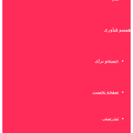
همسو فناوری
جستجو برای
صفحه نخست
تندرستی