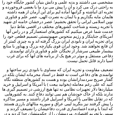
مشخصی می داشتند و بدنه علمی و دانش بنیان کشور جایگاه خود را
به راحتی درک می کرد و آن را پیش می برد ما با بغضی فروخورده و
تجربه ای انباشته و گرانبها آماده ایم برای این آرمان از همه داشته
هایمان مایه بگذاریم و با ایمان به نصرت الهی، عصر علم و فناوری
نوین اسلامی ایرانی را تحقق بخشیم؛ عصر درخشان خامنه ای شهید
با تجربه زیسته و شناخت کشورهای مختلف در اقصی نقاط دنیا
خدمت شما عرض میکنیم که کشورهای استعمارگر و در راس آنها
آمریکای جنایتکار و رژیم منحوس صهیونیستی تصمیم قطعی خود را
برای تجزیه ایران و نابودی ایران بزرگ گرفته اند و به چیزی کمتر از
آن قانع نخواهند شد. وجود ایران قوی یکپارچه بزرگ و پهناور با منابع
بیشمار طبیعی سرشار از نخبگان علم و فناوری دارای توانمندی
دفاعی مستقل و موثر در هیچ یک از برنامه های آنها که برای غرب
آسیا دارند قابل تحمل نیست.
تضعیف مقاومت و تجزیه ایران که مساوی با نابودی زیر ساختها و
توانمندی های دفاعی است نه فقط در اسناد محرمانه ایشان بلکه در
گفتار صریح سردمدارانشان بوده و هست به کشورهای منطقه نگاه
کنید که علی رغم معامله (بخوانید بیعت ) با آمریکا و اسراییل و خرید
میلیاردها دلار تجهیزات نظامی نه تنها هیچ ارزشی در تصمیم گیری ها
ندارند بلکه از خاک خودشان هم نمی توانند دفاع کنند. به کشورهایی
که در تقابل نظامی با آمریکا و اسراییل قرار داشتند و مسیر مذاکره
را پیش گرفتند نیز بنگرید لیبی عراق و سوریه مثالهای بارزی هستند
که ابتدا با وعده اعتمادسازی قدرت دفاعیشان را تضیعف کردند و
سپس با تحریم اقتصادی مردمشان را از حکومتشان جدا کردند و در