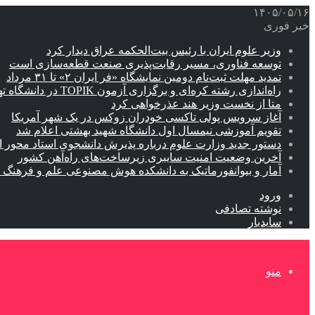
۱۴۰۵/۰۵/۱۶
خبر فوری
وزیر علوم ایران با رئیس بیت‌الحکمه عراق دیدار کرد
توسعه فناوری، مسیر رقابت‌پذیری صنعت قطعه‌سازی است
تمدید مهلت ثبت‌نام دومین نمایشگاه «فر ایران ۲» تا ۳۱ مرداد
راه‌اندازی رشته کره‌ای و برگزاری آزمون TOPIK در دانشگاه تهران
متا از نخست وزیر هند عذرخواهی کرد
آغاز سرویس پولی تاکسی خودران زوکس در یک شهر آمریکا
تقویم آموزشی نیمسال اول دانشگاه شهید بهشتی اعلام شد
دستور جدید وزارت علوم درباره پذیرش دانشجوی استاد محور اب
آخرین وضعیت امنیت سایبری زیرساخت‌های راه‌آهن کشور
آمار و بیوانفورماتیک به دانشکده هوش مصنوعی علم و فرهنگ 
ورود
نوشته تصادفی
سایدبار
منو