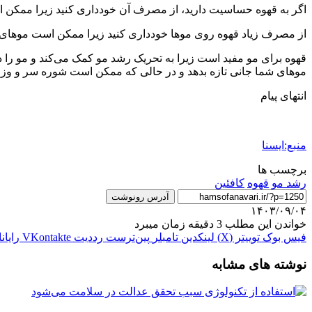
اگر به قهوه حساسیت دارید، از مصرف آن خودداری کنید زیرا ممکن 
از مصرف زیاد قهوه روی موها خودداری کنید زیرا ممکن است موهای ش
قهوه برای مو مفید است زیرا به تحریک رشد مو کمک می‌کند و مو را در
موهای شما جانی تازه بدهد و در حالی که ممکن است شوره سر و وز مو 
انتهای پیام
منبع:ایسنا
برچسب ها
رشد مو
قهوه
کافئین
آدرس رونوشت
۱۴۰۳/۰۹/۰۴
خواندن این مطلب 3 دقیقه زمان میبرد
فیس بوک
توییتر (X)
لینکدین
‫تامبلر
‫پین‌ترست
‫رددیت
‫VKontakte
رایان
نوشته های مشابه