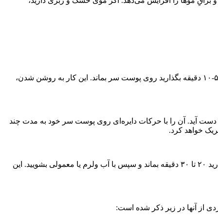
براقِ موها را افزایش می‌دهد. اگر موی خشک و زبری دارید،
قهوه غلیظ درست کنید و بگذارید خنک شود. بعد از شامپو زدن روی موهایتان بریزید و روی پوست سرتان ماساژ دهید. قبل از شستشو حدود ۵-۱۰ دقیقه بگذارید روی پوست سر بماند. این کار به روشن شدن،
ه دست آید. آن را با حرکات دایره‌ای روی پوست سر خود به مدت چند
ریک خواهد کرد.
مخلوطی از قهوه دم کرده با ماست یا عسل را به عنوان یک ماسک مغذی مو آماده کنید. آن را مستقیماً تا انتهای تار مو روی موها بمالید. بگذارید ۲۰ تا ۳۰ دقیقه بماند و سپس با آب ولرم یا معمولی بشویید. این