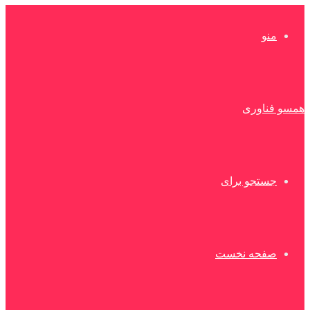
منو
همسو فناوری
جستجو برای
صفحه نخست