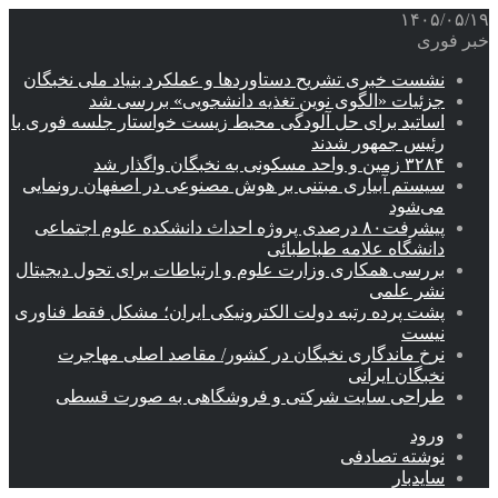
۱۴۰۵/۰۵/۱۹
خبر فوری
نشست خبری تشریح دستاوردها و عملکرد بنیاد ملی نخبگان
جزئیات «الگوی نوین تغذیه دانشجویی» بررسی شد
اساتید برای حل آلودگی محیط زیست خواستار جلسه فوری با
رئیس جمهور شدند
۳۲۸۴ زمین و واحد مسکونی به نخبگان واگذار شد
سیستم آبیاری مبتنی بر هوش مصنوعی در اصفهان رونمایی
می‌شود
پیشرفت۸۰ درصدی پروژه احداث دانشکده علوم اجتماعی
دانشگاه علامه طباطبائی
بررسی همکاری وزارت علوم و ارتباطات برای تحول دیجیتال
نشر علمی
پشت پرده رتبه دولت الکترونیکی ایران؛ مشکل فقط فناوری
نیست
نرخ ماندگاری نخبگان در کشور/ مقاصد اصلی مهاجرت
نخبگان ایرانی
طراحی سایت شرکتی و فروشگاهی به صورت قسطی
ورود
نوشته تصادفی
سایدبار