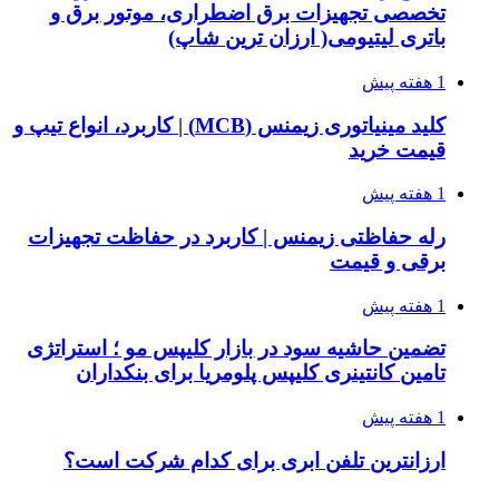
تخصصی تجهیزات برق اضطراری، موتور برق و
باتری لیتیومی( ارزان ترین شاپ)
1 هفته پیش
کلید مینیاتوری زیمنس (MCB) | کاربرد، انواع تیپ و
قیمت خرید
1 هفته پیش
رله حفاظتی زیمنس | کاربرد در حفاظت تجهیزات
برقی و قیمت
1 هفته پیش
تضمین حاشیه سود در بازار کلیپس مو ؛ استراتژی
تامین کانتینری کلیپس پلومریا برای بنکداران
1 هفته پیش
ارزانترین تلفن ابری برای کدام شرکت است؟