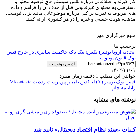
کار گیرند و اطلاعاتی درباره نقش سیستم های توصیه محتوا و
دسترسی به محتوای غیرقانونی قبل از حذف آن را فراهم و داده
های مربوط به نفرت پراکنی درباره موضوعاتی مانند نژاد، قومیت،
مذهب، هویت جنسی و غیره را در هر کشوری ارائه کنند.
منبع خبرگزاری مهر
برچسب ها
اتحادیه اروپا
توئیتر(ایکس)
تیک تاک
حاکمیت سایبری در خارج
فیس
بوک
قانون
یوتیوب
آدرس رونوشت
۱۴۰۲/۱۱/۰۱
خواندن این مطلب 1 دقیقه زمان میبرد
فیس بوک
توییتر (X)
لینکدین
‫تامبلر
‫پین‌ترست
‫رددیت
‫VKontakte
رایانامه
چاپ
نوشته های مشابه
کلیات «سند نظام اقتصاد دیجیتال» تایید شد