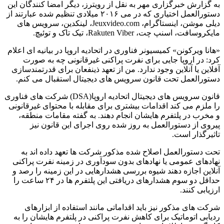
به گزارش خبرگزاری مهر به نقل از رویترز، دیگر امضا کنندگان این
دستورالعمل اختیاری که در می ۲۰۱۶ میلادی تنظیم شده عبارتند از
دیلی موشن، اینستاگرام، Jeuxvideo.com، لینکدین، سرویس های
مایکروسافت، اسنپ چت، Rakuten Viber، تیک تاک و توئیچ.
«هانا ویرکونن» کمیسیونر فناوری در اتحادیه اروپا در بیانیه ای اعلام
کرد: در اروپا جایی برای نفرت پراکنی غیرقانونی چه به صورت
آفلاین یا آنلاین وجود ندارد. من از تعهد ذینفعان برای قدرتمندسازی
دستورالعمل تحت قانون سرویس های دیجیتال استقبال می کنم.
قانون سرویس های دیجیتال اتحادیه اروپا(DSA) شرکت های فناوری
را ملزم می کند اقدامات بیشتری برای مقابله با محتوای غیرقانونی
و مخرب در پلتفرم هایشان انجام دهند. به گفته مقامات منطقه،
پیروی از دستورالعمل به روز شده روی اجرای این قانون نیز
تاثیرگذار است.
تحت دستورالعمل اصلاح شده مذکور شرکت ها تعهد داده اند به
نهادهای عمومی یا نهادهای بدون سودآوری در زمینه نفرت پراکنی
آنلاین اجازه دهند شیوه بررسی هشدارهایی در این زمینه را رصد و
حداقل دو سوم هشدارهای دریافتی این پلتفرم ها در ۲۴ ساعت را
ارزیابی کنند.
شرکت های مذکور نیز باید اقداماتی مانند استفاده از ابزارهای
ردیابی اتوماتیک برای کاهش نفرت پراکنی در پلتفرم هایشان را به