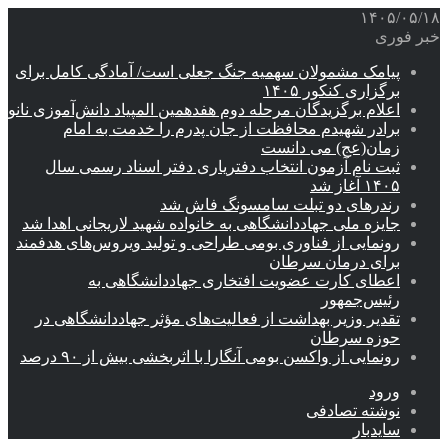
۱۴۰۵/۰۵/۱۸
خبر فوری
پیامک مشمولان سهمیه جنگ جعلی است/ آمادگی کامل برای
برگزاری کنکور ۱۴۰۵
اعلام برگزیدگان مرحله دوم هفدهمین المپیاد دانش‌آموزی نانو
برادر شهیدم محافظت از جان پدرم را خدمت به امام
زمان(عج) می دانست
ثبت نام آزمون انتخاب دفتریاری دفتر اسناد رسمی سال
۱۴۰۵ آغاز شد
رندرهای دو تبلت سامسونگ فاش شد
جایزه ملی جهاددانشگاهی به خانواده شهید لاریجانی اهدا شد
رونمایی از فناوری بومی طراحی و تولید ویروس‌های هدفمند
برای درمان سرطان
اعطای کارت عضویت افتخاری جهاددانشگاهی به
رئیس‌جمهور
تقدیر وزیر بهداشت از فعالیت‌های مؤثر جهاددانشگاهی در
حوزه سرطان
رونمایی از واکسن بومی آنگارا با اثربخشی بیش از ۹۰ درصد
ورود
نوشته تصادفی
سایدبار