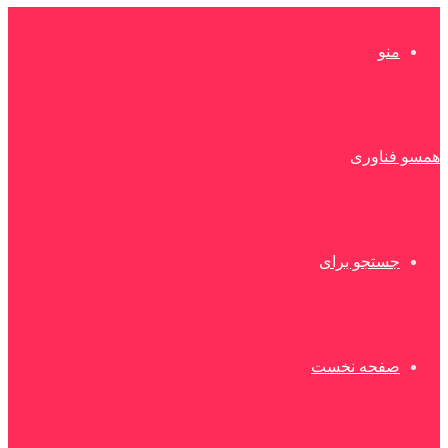
منو
همسو فناوری
جستجو برای
صفحه نخست