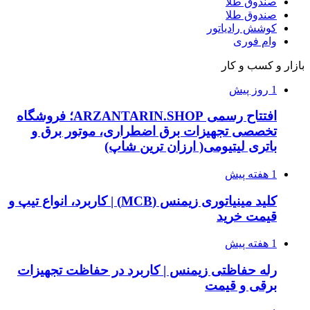
صندوق طلا
صندوق طلا
کوشش رادیاتور
وام فوری
بازار و کسب و کار
1 روز پیش
افتتاح رسمی ARZANTARIN.SHOP؛ فروشگاه
تخصصی تجهیزات برق اضطراری، موتور برق و
باتری لیتیومی( ارزان ترین شاپ)
1 هفته پیش
کلید مینیاتوری زیمنس (MCB) | کاربرد، انواع تیپ و
قیمت خرید
1 هفته پیش
رله حفاظتی زیمنس | کاربرد در حفاظت تجهیزات
برقی و قیمت