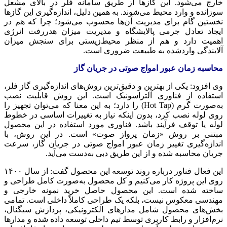
خارج می‌شود. این گازها از طریق سامانه فلر در بالای مشعل
سوزانده و وارد محیط می‌شوند. به همین دلیل، اندازه‌گیری این گازها
نخستین گام برای مدیریت آن‌ها محسوب می‌شود؛ چرا که هم در
ایجاد تعادل جرمی پالایشگاه و مدیریت میزان هدررفت انرژی
اهمیت دارد و هم از منظر محیط‌زیستی برای سنجش میزان
آلایندگی واردشده به طبیعت ضروری است.
محاسبه زمان عبور امواج صوتی در جریان گاز
وی افزود: یکی از بهترین و دقیق‌ترین روش‌های اندازه‌گیری گاز فلر،
استفاده از فناوری آلتراسونیک است. این روش قابلیت نصب
به‌صورت گرم (Hot Tap) را دارد؛ به این معنا که می‌توان تجهیز را
روی لوله نصب کرد، بدون اینکه نیاز به تغییرات اساسی در خطوط
لوله یا توقف فرآیند باشد. فناوری مورد استفاده در این محصول
مبتنی بر روش «زمان پرواز صوت» است. در این روش، با
اندازه‌گیری تغییر زمان عبور امواج صوتی در جریان گاز، سرعت
جریان محاسبه شده و از این طریق دبی به‌دست می‌آید.
این فعال فناور درباره روند توسعه این محصول گفت: از سال ۱۴۰۰
روی این پروژه کار می‌کنیم و کل محصول به‌صورت کامل طراحی و
ساخته شده است. این محصول حاصل خرید نمونه خارجی و
مهندسی معکوس نیست، بلکه یک طراحی کاملاً داخلی است. تمامی
بخش‌های محصول شامل مدارهای الکترونیکی، پردازش سیگنال،
نرم‌افزار و رابط کاربری توسط تیم داخلی توسعه داده شده و مدارها