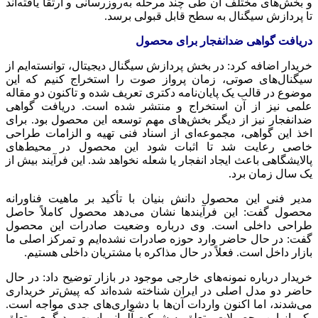
و بخش‌های مختلف آن طی چند مرحله به‌روزرسانی و ارتقا یافته‌اند
تا پردازش سیگنال به سطح قابل قبولی برسد.
دریافت گواهی ضدانفجار برای محصول
خریدار اضافه کرد: در بخش پردازش سیگنال دیجیتال، توانسته‌ایم از
سیگنال‌های صوتی، زمان پرواز صوت را استخراج کنیم که این
موضوع در قالب یک پایان‌نامه دکتری تعریف شده و تاکنون دو مقاله
علمی نیز از آن استخراج و منتشر شده است. دریافت گواهی
ضدانفجار نیز از دیگر بخش‌های مهم توسعه این محصول بود. برای
اخذ این گواهی، مجموعه‌ای از اسناد فنی تهیه و الزامات طراحی
خاصی رعایت شد تا اثبات شود این محصول در محیط‌های
پالایشگاهی باعث ایجاد انفجار یا شعله نخواهد شد. این فرآیند بیش از
یک سال زمان برد.
مدیر فنی این محصول دانش بنیان با تأکید بر ماهیت فناورانه
محصول گفت: این فرآیندها نشان می‌دهد محصول کاملاً حاصل
طراحی داخلی است. وی درباره وضعیت صادرات این محصول
گفت: در حال حاضر وارد حوزه صادرات نشده‌ایم و تمرکز اصلی ما
بازار داخل است. فعلاً در حال مذاکره با مشتریان داخلی هستیم.
خریدار درباره نمونه‌های خارجی موجود در بازار توضیح داد: در حال
حاضر دو مدل اصلی در ایران شناخته شده‌اند که پیش‌تر خریداری
می‌شدند، اما اکنون واردات آن‌ها با دشواری‌های جدی مواجه است.
یکی از این محصولات متعلق به شرکت آلمانی است و دیگری متعلق