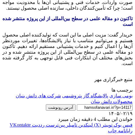
صورت واردات، خدمات فنی و پشتیبانی آن‌ها با محدودیت مواجه
است؛ چرا که تأمین‌کنندگان داخلی، سازنده اصلی محصول نیستند.
تاکنون دو مقاله علمی در سطح بین‌المللی از این پروژه منتشر شده
است
خریدار گفت: مزیت اصلی ما این است که تولیدکننده اصلی محصول
هستیم و می‌توانیم متناسب با نیاز پالایشگاه‌ها، تغییرات موردنظر
آن‌ها را اعمال کنیم و خدمات پشتیبانی مستقیم ارائه دهیم. تاکنون
دو مقاله علمی در سطح بین‌المللی از این پروژه منتشر شده و در
بخش‌های مختلف آن ابتکارات فنی قابل توجهی به کار گرفته شده
است.
منبع خبرگزاری مهر
برچسب ها
بومی سازی
پالایشگاه گاز
پتروشیمی
شرکت های دانش بنیان
محصولات دانش بنیان
آدرس رونوشت
۱۴۰۵/۰۲/۱۹
خواندن این مطلب 4 دقیقه زمان میبرد
فیس بوک
توییتر (X)
لینکدین
‫تامبلر
‫پین‌ترست
‫رددیت
‫VKontakte
رایانامه
چاپ