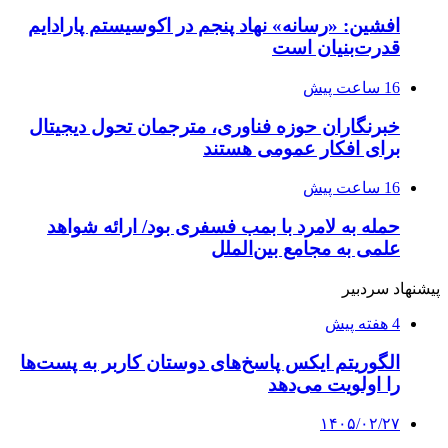
افشین: «رسانه» نهاد پنجم در اکوسیستم پارادایم
قدرت‌بنیان است
16 ساعت پیش
خبرنگاران حوزه فناوری، مترجمان تحول دیجیتال
برای افکار عمومی هستند
16 ساعت پیش
حمله به لامرد با بمب فسفری بود/ ارائه شواهد
علمی به مجامع بین‌الملل
پیشنهاد سردبیر
4 هفته پیش
الگوریتم ایکس پاسخ‌های دوستان کاربر به پست‌ها
را اولویت می‌دهد
۱۴۰۵/۰۲/۲۷