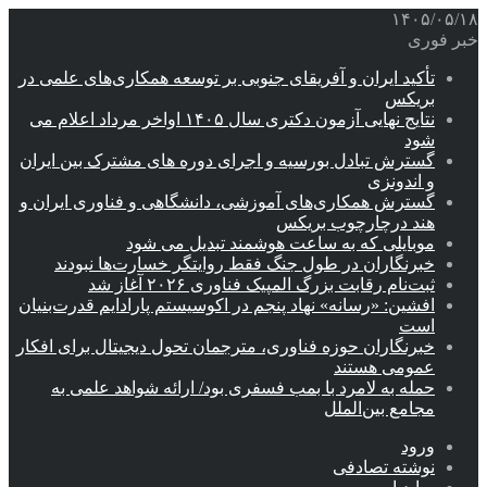
۱۴۰۵/۰۵/۱۸
خبر فوری
تأکید ایران و آفریقای جنوبی بر توسعه همکاری‌های علمی در
بریکس
نتایج نهایی آزمون دکتری سال ۱۴۰۵ اواخر مرداد اعلام می
شود
گسترش تبادل بورسیه و اجرای دوره های مشترک بین ایران
و اندونزی
گسترش همکاری‌های آموزشی، دانشگاهی و فناوری ایران و
هند درچارچوب بریکس
موبایلی که به ساعت هوشمند تبدیل می شود
خبرنگاران در طول جنگ فقط روایتگر خسارت‌ها نبودند
ثبت‌نام رقابت بزرگ المپیک فناوری ۲۰۲۶ آغاز شد
افشین: «رسانه» نهاد پنجم در اکوسیستم پارادایم قدرت‌بنیان
است
خبرنگاران حوزه فناوری، مترجمان تحول دیجیتال برای افکار
عمومی هستند
حمله به لامرد با بمب فسفری بود/ ارائه شواهد علمی به
مجامع بین‌الملل
ورود
نوشته تصادفی