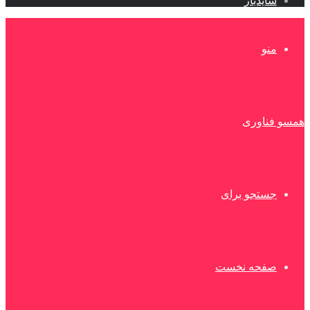
سایدبار
منو
همسو فناوری
جستجو برای
صفحه نخست