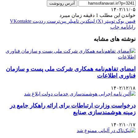
آدرس رونوشت
۱۴۰۲/۱۱/۰۵
خواندن این مطلب 1 دقیقه زمان میبرد
فیس بوک
توییتر (X)
لینکدین
‫تامبلر
‫پین‌ترست
‫رددیت
‫VKontakte
رایانامه
چاپ
نوشته های مشابه
امضای تفاهم‌نامه همکاری شرکت ملی پست و سازمان
فناوری اطلاعات
۱۴۰۲/۱۲/۱۸
درخواست وزارت ارتباطات برای ارائه راهکار جامع در
زمینه هوشمندسازی صنایع
۱۴۰۲/۱۰/۱۷