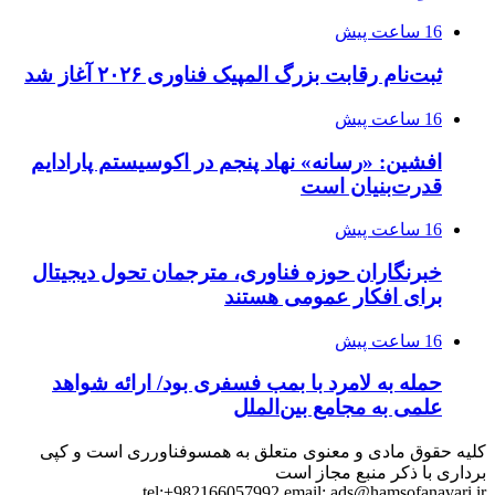
16 ساعت پیش
ثبت‌نام رقابت بزرگ المپیک فناوری ۲۰۲۶ آغاز شد
16 ساعت پیش
افشین: «رسانه» نهاد پنجم در اکوسیستم پارادایم
قدرت‌بنیان است
16 ساعت پیش
خبرنگاران حوزه فناوری، مترجمان تحول دیجیتال
برای افکار عمومی هستند
16 ساعت پیش
حمله به لامرد با بمب فسفری بود/ ارائه شواهد
علمی به مجامع بین‌الملل
کلیه حقوق مادی و معنوی متعلق به همسوفناورری است و کپی
برداری با ذکر منبع مجاز است
tel:+982166057992 email:
ads@hamsofanavari.ir