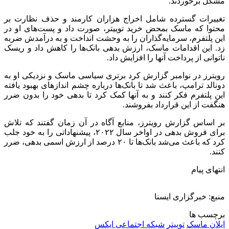
مشکل برخوردند.
تغییرات گسترده شامل اخراج هزاران کارمند و حذف نظارت بر
محتوا که ماسک بمحض خرید توییتر، صورت داد و پست‌های او در
این پلتفرم، سرمایه‌گذاران را به وحشت انداخت و به درآمدش ضربه
زد. این اقدامات ماسک، ارزش بدهی بانک‌ها را کاهش داد و ریسک
ناتوانی از پرداخت آنها را افزایش داد.
رویترز در نوامبر گزارش کرد برتری سیاسی ماسک و نزدیکی او به
دونالد ترامپ، باعث شد تا بانک‌ها درباره چشم اندازهای بهبود یافته
این پلتفرم فکر کنند و به آنها کمک کرد تا بدهی خود را بدون ضرر
هنگفت از این قرارداد بفروشند.
بر اساس گزارش رویترز، منابع آگاه در آن زمان گفتند که تلاش
برای فروش بدهی در اواخر سال ۲۰۲۲، پیشنهاداتی را به خود جلب
کرد که باعث می‌شد بانک‌ها تا ۲۰ درصد از ارزش اسمی بدهی، ضرر
کنند.
انتهای پیام
منبع: خبرگزاری ایسنا
برچسب ها
ایلان ماسک
توييتر
شبکه اجتماعی ایکس