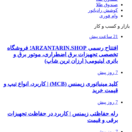
صندوق طلا
کوشش رادیاتور
وام فوری
بازار و کسب و کار
21 ساعت پیش
افتتاح رسمی ARZANTARIN.SHOP؛ فروشگاه
تخصصی تجهیزات برق اضطراری، موتور برق و
باتری لیتیومی( ارزان ترین شاپ)
7 روز پیش
کلید مینیاتوری زیمنس (MCB) | کاربرد، انواع تیپ و
قیمت خرید
7 روز پیش
رله حفاظتی زیمنس | کاربرد در حفاظت تجهیزات
برقی و قیمت
7 روز پیش