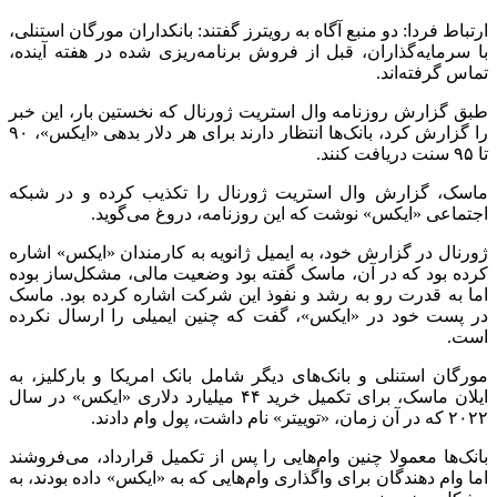
ارتباط فردا: دو منبع آگاه به رویترز گفتند: بانکداران مورگان استنلی،
با سرمایه‌گذاران، قبل از فروش برنامه‌ریزی شده در هفته آینده،
تماس گرفته‌اند.
طبق گزارش روزنامه وال استریت ژورنال که نخستین بار، این خبر
را گزارش کرد، بانک‌ها انتظار دارند برای هر دلار بدهی «ایکس»، ۹۰
تا ۹۵ سنت دریافت کنند.
ماسک، گزارش وال استریت ژورنال را تکذیب کرده و در شبکه
اجتماعی «ایکس» نوشت که این روزنامه، دروغ می‌گوید.
ژورنال در گزارش خود، به ایمیل ژانویه به کارمندان «ایکس» اشاره
کرده بود که در آن، ماسک گفته بود وضعیت مالی، مشکل‌ساز بوده
اما به قدرت رو به رشد و نفوذ این شرکت اشاره کرده بود. ماسک
در پست خود در «ایکس»، گفت که چنین ایمیلی را ارسال نکرده
است.
مورگان استنلی و بانک‌های دیگر شامل بانک امریکا و بارکلیز، به
ایلان ماسک، برای تکمیل خرید ۴۴ میلیارد دلاری «ایکس» در سال
۲۰۲۲ که در آن زمان، «توییتر» نام داشت، پول وام دادند.
بانک‌ها معمولا چنین وام‌هایی را پس از تکمیل قرارداد، می‌فروشند
اما وام دهندگان برای واگذاری وام‌هایی که به «ایکس» داده بودند، به