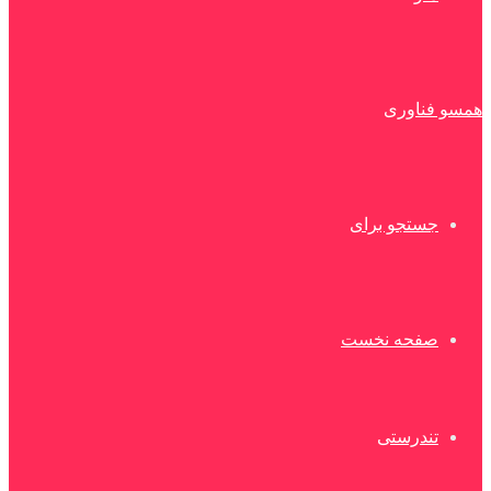
همسو فناوری
جستجو برای
صفحه نخست
تندرستی