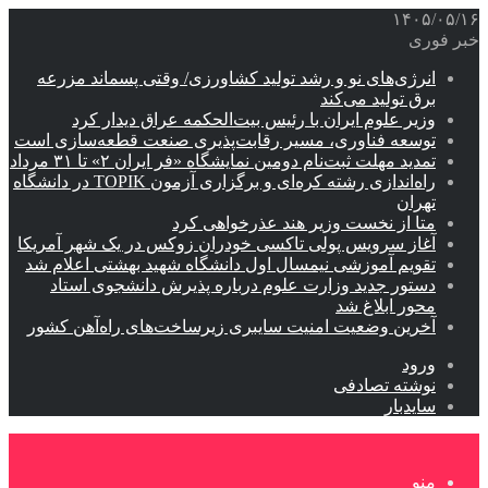
۱۴۰۵/۰۵/۱۶
خبر فوری
انرژی‌های نو و رشد تولید کشاورزی/ وقتی پسماند مزرعه‌
برق تولید می‌کند
وزیر علوم ایران با رئیس بیت‌الحکمه عراق دیدار کرد
توسعه فناوری، مسیر رقابت‌پذیری صنعت قطعه‌سازی است
تمدید مهلت ثبت‌نام دومین نمایشگاه «فر ایران ۲» تا ۳۱ مرداد
راه‌اندازی رشته کره‌ای و برگزاری آزمون TOPIK در دانشگاه
تهران
متا از نخست وزیر هند عذرخواهی کرد
آغاز سرویس پولی تاکسی خودران زوکس در یک شهر آمریکا
تقویم آموزشی نیمسال اول دانشگاه شهید بهشتی اعلام شد
دستور جدید وزارت علوم درباره پذیرش دانشجوی استاد
محور ابلاغ شد
آخرین وضعیت امنیت سایبری زیرساخت‌های راه‌آهن کشور
ورود
نوشته تصادفی
سایدبار
منو