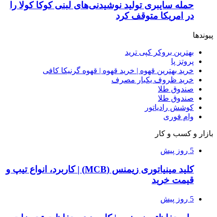
حمله سایبری تولید نوشیدنی‌های لبنی کوکا کولا را
در امریکا متوقف کرد
پیوندها
بهترین بروکر کپی ترید
پروتز پا
خرید بهترین قهوه | خرید قهوه | قهوه گرنیکا کافی
خرید ظروف یکبار مصرف
صندوق طلا
صندوق طلا
کوشش رادیاتور
وام فوری
بازار و کسب و کار
5 روز پیش
کلید مینیاتوری زیمنس (MCB) | کاربرد، انواع تیپ و
قیمت خرید
5 روز پیش