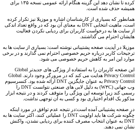
کرده تا نشان دهد این گزینه هنگام ارائه عمومی نسخه ۱۳۵ برای
همیشه حذف شده است.
همانطور که بسیاری از کارشناسان اشاره و موزیلا نیز تکرار کرده
است، ماهیت انتخابی DNT به معنای آن بود که در واقع تعداد اندکی
از سایت ها به درخواست کاربران برای ردیابی نکردن فعالیت
هایشان احترام می گذاشتند.
موزیلا در آپدیت صفحه پشتیبانی نوشته است: بسیاری از سایت ها به
ترجیحات کاربر درباره حریم خصوصی احترام نمی گذارند و در برخی
موارد این امر به کاهش حریم خصوصی می شود.
این صفحه کاربران را به استفاده از ویژگی های جدیدتر Global
Privacy Control هدایت می کند که در مرورگر وجود دارند. Global
Privacy Control به عنوان جایگزین DNT ارائه شده بود. کنسرسیوم
وب جهانی (W۳C) به دلیل لابی های صنعتی نتوانست DNT را
رسمی کند زیرا توسعه این ویژگی را متوقف کردند و در نتیجه ابزار
مذکور یک اقدام اختیاری بود و کسی به آن توجهی نداشت.
در صفحه پشتیبانی آمده است:در نتیجه عدم توافق در مورد اینکه
چگونه شرکت ها باید اولویت DNT را عملیاتی کنند، اکثر سایت ها به
DNT به عنوان انتخاب مصرف کننده برای ردیابی نشدن، واکنش
نشان نمی دهند.