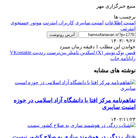
منبع خبرگزاری مهر
برچسب ها
امنیت اطلاعات
امنیت سایبری
کاربران اینترنت
موتور جستجوی
اینترنتی
آدرس رونوشت
۱۴۰۳/۰۹/۲۶
خواندن این مطلب 1 دقیقه زمان میبرد
فیس بوک
توییتر (X)
لینکدین
‫تامبلر
‫پین‌ترست
‫رددیت
‫VKontakte
رایانامه
چاپ
نوشته های مشابه
تفاهم‌نامه مرکز افتا با دانشگاه آزاد اسلامی در حوزه
امنیت سایبری
۱۴۰۲/۱۱/۲۳
شتاب زدگی در هوشمند سازی به صلاح کشور نیست