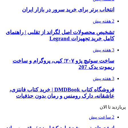
انتخاب برتر برای خرید سرور در بازار ایران
2 هفته پیش
تشخیص محصولات اصل لگراند از تقلبی | راهنمای
کامل خرید تجهیزات Legrand
3 هفته پیش
ساخت سوئیچ پژو ۲۰۷؛ کپی، پروگرام و ساخت
ریموت یدک 207
3 هفته پیش
فروشگاه کتاب DMDBook | خرید کتاب فانتزی،
عاشقانه، دارک رومنس و رمان بدون حذفیات
پربازدید تا الان
2 ساعت پیش