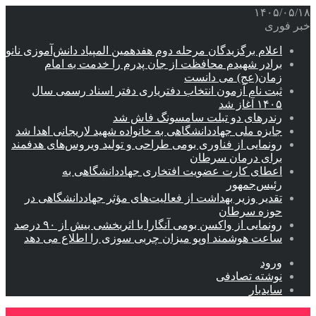
۱۴۰۵/۰۵/۱۸
خبر فوری
اعلام برگزیدگان مرحله دوم هفدهمین المپیاد دانش‌آموزی نانو
برادر شهیدم محافظت از جان پدرم را خدمت به امام
زمان(عج) می دانست
ثبت نام آزمون انتخاب دفتریاری دفتر اسناد رسمی سال
۱۴۰۵ آغاز شد
رندرهای دو تبلت سامسونگ فاش شد
جایزه ملی جهاددانشگاهی به خانواده شهید لاریجانی اهدا شد
رونمایی از فناوری بومی طراحی و تولید ویروس‌های هدفمند
برای درمان سرطان
اعطای کارت عضویت افتخاری جهاددانشگاهی به
رئیس‌جمهور
تقدیر وزیر بهداشت از فعالیت‌های مؤثر جهاددانشگاهی در
حوزه سرطان
رونمایی از واکسن بومی آنگارا با اثربخشی بیش از ۹۰ درصد
ساعت هوشمند اوپو میزان چربی سوزی را اطلاع می دهد
ورود
نوشته تصادفی
سایدبار