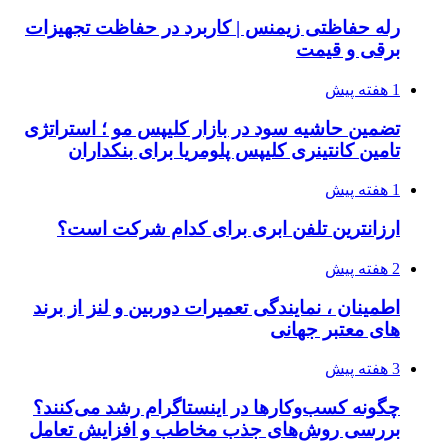
رله حفاظتی زیمنس | کاربرد در حفاظت تجهیزات
برقی و قیمت
1 هفته پیش
تضمین حاشیه سود در بازار کلیپس مو ؛ استراتژی
تامین کانتینری کلیپس پلومریا برای بنکداران
1 هفته پیش
ارزانترین تلفن ابری برای کدام شرکت است؟
2 هفته پیش
اطمینان ، نمایندگی تعمیرات دوربین و لنز از برند
های معتبر جهانی
3 هفته پیش
چگونه کسب‌وکارها در اینستاگرام رشد می‌کنند؟
بررسی روش‌های جذب مخاطب و افزایش تعامل