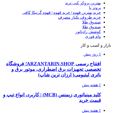
بهترین بروکر کپی ترید
پروتز پا
خرید بهترین قهوه | خرید قهوه | قهوه گرنیکا کافی
خرید ظروف یکبار مصرف
صندوق طلا
صندوق طلا
کوشش رادیاتور
وام فوری
بازار و کسب و کار
1 روز پیش
افتتاح رسمی ARZANTARIN.SHOP؛ فروشگاه
تخصصی تجهیزات برق اضطراری، موتور برق و
باتری لیتیومی( ارزان ترین شاپ)
1 هفته پیش
کلید مینیاتوری زیمنس (MCB) | کاربرد، انواع تیپ و
قیمت خرید
1 هفته پیش