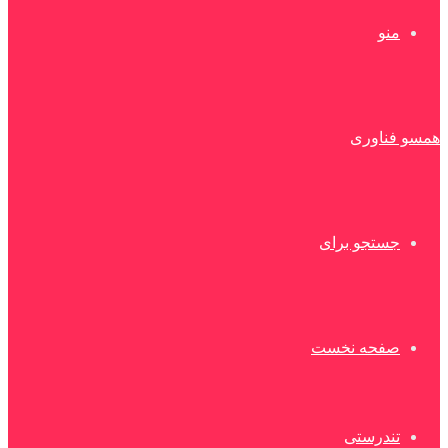
منو
همسو فناوری
جستجو برای
صفحه نخست
تندرستی