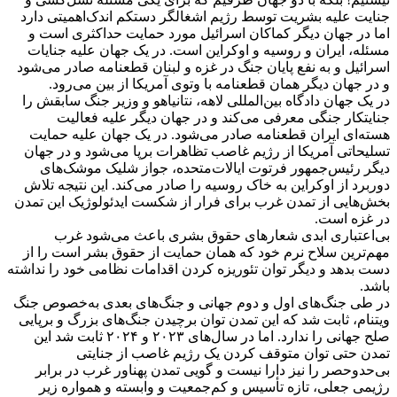
جنایت علیه بشریت توسط رژیم اشغالگر دستکم اندک‌اهمیتی دارد
اما در جهان دیگر کماکان اسرائیل مورد حمایت حداکثری است و
مسئله، ایران و روسیه و اوکراین است. در یک جهان علیه جنایات
اسرائیل و به نفع پایان جنگ در غزه و لبنان قطعنامه صادر می‌شود
و در جهان دیگر همان قطعنامه با وتوی آمریکا از بین می‌رود.
در یک جهان دادگاه بین‌المللی لاهه، نتانیاهو و وزیر جنگ سابقش را
جنایتکار جنگی معرفی می‌کند و در جهان دیگر علیه فعالیت
هسته‌ای ایران قطعنامه صادر می‌شود. در یک جهان علیه حمایت
تسلیحاتی آمریکا از رژیم غاصب تظاهرات برپا می‌شود و در جهان
دیگر رئیس‌جمهور فرتوت ایالات‌متحده، جواز شلیک موشک‌های
دوربرد از اوکراین به خاک روسیه را صادر می‌کند. این نتیجه تلاش
بخش‌هایی از تمدن غرب برای فرار از شکست ایدئولوژیک این تمدن
در غزه است.
بی‌اعتباری ابدی شعارهای حقوق بشری باعث می‌شود غرب
مهم‌ترین سلاح نرم خود که همان حمایت از حقوق بشر است را از
دست بدهد و دیگر توان تئوریزه کردن اقدامات نظامی خود را نداشته
باشد.
در طی جنگ‌های اول و دوم جهانی و جنگ‌های بعدی به‌خصوص جنگ
ویتنام، ثابت شد که این تمدن توان برچیدن جنگ‌های بزرگ و برپایی
صلح جهانی را ندارد. اما در سال‌های ۲۰۲۳ و ۲۰۲۴ ثابت شد این
تمدن حتی توان متوقف کردن یک رژیم غاصب از جنایتی
بی‌حدوحصر را نیز دارا نیست و گویی تمدن پهناور غرب در برابر
رژیمی جعلی، تازه تأسیس و کم‌جمعیت و وابسته و همواره زیر