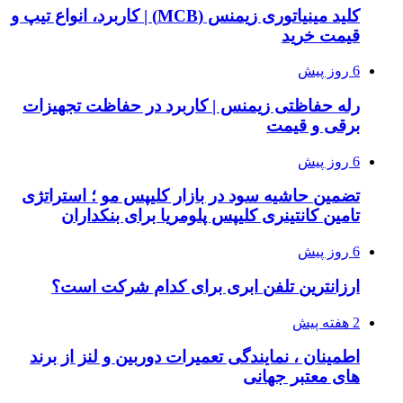
کلید مینیاتوری زیمنس (MCB) | کاربرد، انواع تیپ و
قیمت خرید
6 روز پیش
رله حفاظتی زیمنس | کاربرد در حفاظت تجهیزات
برقی و قیمت
6 روز پیش
تضمین حاشیه سود در بازار کلیپس مو ؛ استراتژی
تامین کانتینری کلیپس پلومریا برای بنکداران
6 روز پیش
ارزانترین تلفن ابری برای کدام شرکت است؟
2 هفته پیش
اطمینان ، نمایندگی تعمیرات دوربین و لنز از برند
های معتبر جهانی