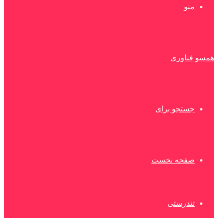
منو
همسو فناوری
جستجو برای
صفحه نخست
تندرستی