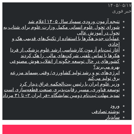
۱۴۰۵/۰۵/۱۷
خبر فوری
نتیجه آزمون ورودی سمپاد سال ۱۴۰۵ اعلام شد
شورای تحول علوم انسانی مکمل وزارت علوم برای شتاب به
تحول در آموزش عالی
عملیات جدید هکرها با استفاده از تکنیک‌های قدیمی هک و
اخاذی
آغاز ثبت‌نام‌ آزمون کارشناسی ارشد علوم پزشکی از فردا
هکرها با تماس تلفنی شرکت‌های مالی را هک کردند
کشورهای در حال توسعه چگونه از انقلاب هوش مصنوعی
بهره می‌برند؟
انرژی‌های نو و رشد تولید کشاورزی/ وقتی پسماند مزرعه‌
برق تولید می‌کند
وزیر علوم ایران با رئیس بیت‌الحکمه عراق دیدار کرد
توسعه فناوری، مسیر رقابت‌پذیری صنعت قطعه‌سازی است
تمدید مهلت ثبت‌نام دومین نمایشگاه «فر ایران ۲» تا ۳۱ مرداد
ورود
نوشته تصادفی
سایدبار