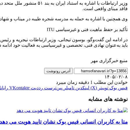
وزیر ارتباطات با اشاره ب
فاقد مبنای واقعی است.
وی همچنین با اشاره به حمله به مدرسه شجره طیبه در میناب و شهادت ۱۶۸ کودک، بر ضرورت واکنش جدی نهادهای بین‌المللی نسبت به این اقدامات تأکی
تأکید بر حفظ ماهیت فنی و غیرسیاسی ITU
باید به‌عنوان نهادی فنی، تخصصی و غیرسیاسی به فعالیت خود ادامه ده
منبع خبرگزاری مهر
آدرس رونوشت
۱۴۰۵/۰۲/۰۸
خواندن این مطلب 1 دقیقه زمان میبرد
فیس بوک
توییتر (X)
لینکدین
‫تامبلر
‫پین‌ترست
‫رددیت
‫VKontakte
رایان
نوشته های مشابه
متا به کاربران انسانی فیس بوک نشان تایید هویت می دهد