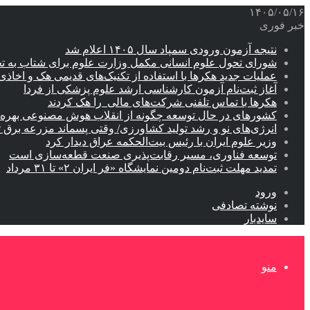
۱۴۰۵/۰۵/۱۶
خبر فوری
نتیجه آزمون ورودی سمپاد سال ۱۴۰۵ اعلام شد
شورای تحول علوم انسانی مکمل وزارت علوم برای شتاب به ت
عملیات جدید هکرها با استفاده از تکنیک‌های قدیمی هک و اخاذی
آغاز ثبت‌نام‌ آزمون کارشناسی ارشد علوم پزشکی از فردا
هکرها با تماس تلفنی شرکت‌های مالی را هک کردند
کشورهای در حال توسعه چگونه از انقلاب هوش مصنوعی بهره م
انرژی‌های نو و رشد تولید کشاورزی/ وقتی پسماند مزرعه‌ برق ت
وزیر علوم ایران با رئیس بیت‌الحکمه عراق دیدار کرد
توسعه فناوری، مسیر رقابت‌پذیری صنعت قطعه‌سازی است
تمدید مهلت ثبت‌نام دومین نمایشگاه «فر ایران ۲» تا ۳۱ مرداد
ورود
نوشته تصادفی
سایدبار
منو