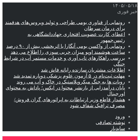
۱۴۰۵/۰۵/۱۸
خبر فوری
رونمایی از فناوری بومی طراحی و تولید ویروس‌های هدفمند
برای درمان سرطان
اعطای کارت عضویت افتخاری جهاددانشگاهی به
رئیس‌جمهور
رونمایی از واکسن بومی آنگارا با اثربخشی بیش از ۹۰ درصد
ساعت هوشمند اوپو میزان چربی سوزی را اطلاع می دهد
بررسی راهکارهای تاب آوری و خدمات مستمر آب در شرایط
جنگی
اطلاعات مشتریان سازنده رایانه فاش شد
مهلت ثبت‌نام در ۵ آزمون علوم پزشکی دوباره تمدید شد
روبات ها به جنگ میکروپلاستیک در خاک و آب می روند
پایان درآمدزایی از بازنشر محتوا در ایکس؛ پاداش به محتوای
اورجینال
هشدار قاطع وزیر ارتباطات به اپراتورهای گران فروش/
مصرف ترافیک شفاف شود
ورود
نوشته تصادفی
سایدبار