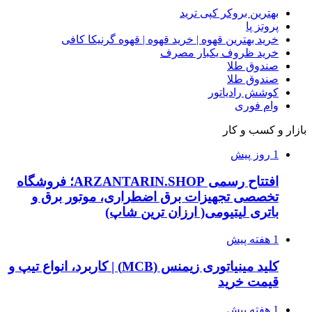
بهترین بروکر کپی ترید
پروتز پا
خرید بهترین قهوه | خرید قهوه | قهوه گرنیکا کافی
خرید ظروف یکبار مصرف
صندوق طلا
صندوق طلا
کوشش رادیاتور
وام فوری
بازار و کسب و کار
1 روز پیش
افتتاح رسمی ARZANTARIN.SHOP؛ فروشگاه
تخصصی تجهیزات برق اضطراری، موتور برق و
باتری لیتیومی( ارزان ترین شاپ)
1 هفته پیش
کلید مینیاتوری زیمنس (MCB) | کاربرد، انواع تیپ و
قیمت خرید
1 هفته پیش