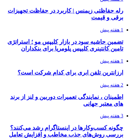
رله حفاظتی زیمنس | کاربرد در حفاظت تجهیزات
برقی و قیمت
1 هفته پیش
تضمین حاشیه سود در بازار کلیپس مو ؛ استراتژی
تامین کانتینری کلیپس پلومریا برای بنکداران
1 هفته پیش
ارزانترین تلفن ابری برای کدام شرکت است؟
2 هفته پیش
اطمینان ، نمایندگی تعمیرات دوربین و لنز از برند
های معتبر جهانی
3 هفته پیش
چگونه کسب‌وکارها در اینستاگرام رشد می‌کنند؟
بررسی روش‌های جذب مخاطب و افزایش تعامل