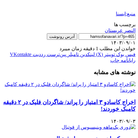
منبع:ایسنا
برچسب ها
النصر عربستان
آدرس رونوشت
۱۴۰۳/۰۹/۰۱
خواندن این مطلب 1 دقیقه زمان میبرد
فیس بوک
توییتر (X)
لینکدین
‫تامبلر
‫پین‌ترست
‫رددیت
‫VKontakte
رایانامه
چاپ
نوشته های مشابه
اخراج کاسادو ۳ امتیاز را پراند/ شاگردان فلیک در ۲ دقیقه
کامبک خوردند!
۱۴۰۳/۰۹/۰۳