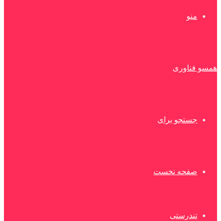
منو
همسو فناوری
جستجو برای
صفحه نخست
تندرستی