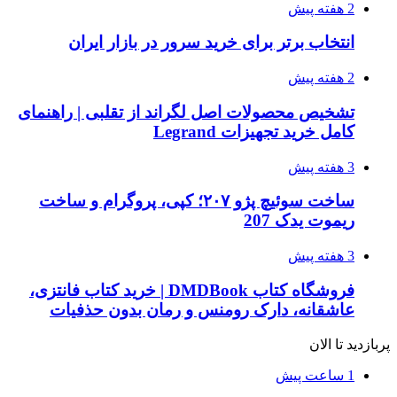
2 هفته پیش
انتخاب برتر برای خرید سرور در بازار ایران
2 هفته پیش
تشخیص محصولات اصل لگراند از تقلبی | راهنمای
کامل خرید تجهیزات Legrand
3 هفته پیش
ساخت سوئیچ پژو ۲۰۷؛ کپی، پروگرام و ساخت
ریموت یدک 207
3 هفته پیش
فروشگاه کتاب DMDBook | خرید کتاب فانتزی،
عاشقانه، دارک رومنس و رمان بدون حذفیات
پربازدید تا الان
1 ساعت پیش