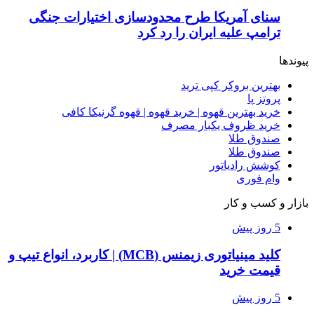
سنای آمریکا طرح محدودسازی اختیارات جنگی
ترامپ علیه ایران را رد کرد
پیوندها
بهترین بروکر کپی ترید
پروتز پا
خرید بهترین قهوه | خرید قهوه | قهوه گرنیکا کافی
خرید ظروف یکبار مصرف
صندوق طلا
صندوق طلا
کوشش رادیاتور
وام فوری
بازار و کسب و کار
5 روز پیش
کلید مینیاتوری زیمنس (MCB) | کاربرد، انواع تیپ و
قیمت خرید
5 روز پیش