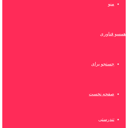
منو
همسو فناوری
جستجو برای
صفحه نخست
تندرستی