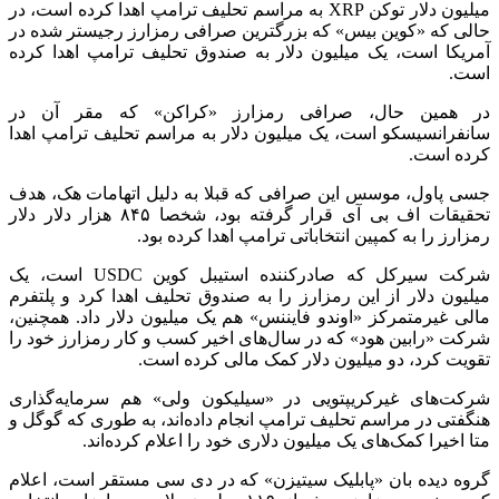
میلیون دلار توکن XRP به مراسم تحلیف ترامپ اهدا کرده است، در
حالی که «کوین بیس» که بزرگترین صرافی رمزارز رجیستر شده در
آمریکا است، یک میلیون دلار به صندوق تحلیف ترامپ اهدا کرده
است.
در همین حال، صرافی رمزارز «کراکن» که مقر آن در
سانفرانسیسکو است، یک میلیون دلار به مراسم تحلیف ترامپ اهدا
کرده است.
جسی پاول، موسس این صرافی که قبلا به دلیل اتهامات هک، هدف
تحقیقات اف بی آی قرار گرفته بود، شخصا ۸۴۵ هزار دلار دلار
رمزارز را به کمپین انتخاباتی ترامپ اهدا کرده بود.
شرکت سیرکل که صادرکننده استیبل کوین USDC است، یک
میلیون دلار از این رمزارز را به صندوق تحلیف اهدا کرد و پلتفرم
مالی غیرمتمرکز «اوندو فایننس» هم یک میلیون دلار داد. همچنین،
شرکت «رابین هود» که در سال‌های اخیر کسب و کار رمزارز خود را
تقویت کرد، دو میلیون دلار کمک مالی کرده است.
شرکت‌های غیرکریپتویی در «سیلیکون ولی» هم سرمایه‌گذاری
هنگفتی در مراسم تحلیف ترامپ انجام داده‌اند، به طوری که گوگل و
متا اخیرا کمک‌های یک میلیون دلاری خود را اعلام کرده‌اند.
گروه دیده بان «پابلیک سیتیزن» که در دی سی مستقر است، اعلام