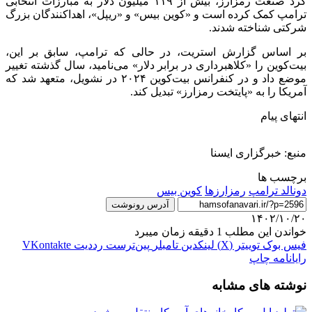
کرد صنعت رمزارز، بیش از ۱۱۹ میلیون دلار به مبارزات انتخابی
ترامپ کمک کرده است و «کوین بیس» و «ریپل»، اهداکنندگان بزرگ
شرکتی شناخته شدند.
بر اساس گزارش استریت، در حالی که ترامپ، سابق بر این،
بیت‌کوین را «کلاهبرداری در برابر دلار» می‌نامید، سال گذشته تغییر
موضع داد و در کنفرانس بیت‌کوین ۲۰۲۴ در نشویل، متعهد شد که
آمریکا را به «پایتخت رمزارز» تبدیل کند.
انتهای پیام
منبع: خبرگزاری ایسنا
برچسب ها
دونالد ترامپ
رمزارزها
کوین بیس
آدرس رونوشت
۱۴۰۲/۱۰/۲۰
خواندن این مطلب 1 دقیقه زمان میبرد
فیس بوک
توییتر (X)
لینکدین
‫تامبلر
‫پین‌ترست
‫رددیت
‫VKontakte
رایانامه
چاپ
نوشته های مشابه