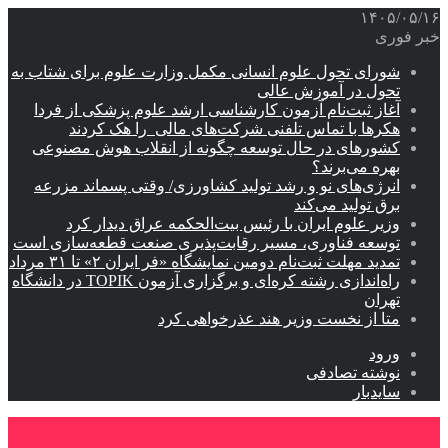
۱۴۰۵/۰۵/۱۶
خبر فوری
شورای تحول علوم انسانی مکمل وزارت علوم برای شتاب به
تحول در آموزش عالی
آغاز ثبت‌نام‌ آزمون کارشناسی ارشد علوم پزشکی از فردا
هکرها با تماس تلفنی شرکت‌های مالی را هک کردند
کشورهای در حال توسعه چگونه از انقلاب هوش مصنوعی
بهره می‌برند؟
انرژی‌های نو و رشد تولید کشاورزی/ وقتی پسماند مزرعه‌
برق تولید می‌کند
وزیر علوم ایران با رئیس بیت‌الحکمه عراق دیدار کرد
توسعه فناوری، مسیر رقابت‌پذیری صنعت قطعه‌سازی است
تمدید مهلت ثبت‌نام دومین نمایشگاه «فر ایران ۲» تا ۳۱ مرداد
راه‌اندازی رشته کره‌ای و برگزاری آزمون TOPIK در دانشگاه
تهران
متا از نخست وزیر هند عذرخواهی کرد
ورود
نوشته تصادفی
سایدبار