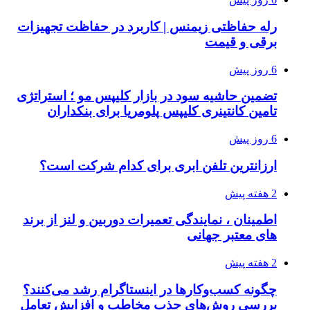
رله حفاظتی زیمنس | کاربرد در حفاظت تجهیزات
برقی و قیمت
6 روز پیش
تضمین حاشیه سود در بازار کلیپس مو ؛ استراتژی
تامین کانتینری کلیپس پلومریا برای بنکداران
6 روز پیش
ارزانترین تلفن ابری برای کدام شرکت است؟
2 هفته پیش
اطمینان ، نمایندگی تعمیرات دوربین و لنز از برند
های معتبر جهانی
2 هفته پیش
چگونه کسب‌وکارها در اینستاگرام رشد می‌کنند؟
بررسی روش‌های جذب مخاطب و افزایش تعامل