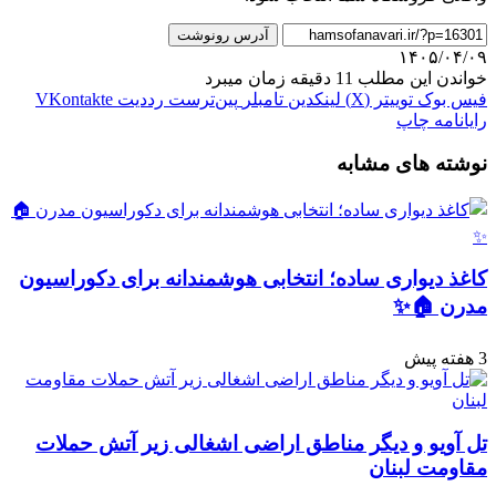
آدرس رونوشت
۱۴۰۵/۰۴/۰۹
خواندن این مطلب 11 دقیقه زمان میبرد
فیس بوک
توییتر (X)
لینکدین
‫تامبلر
‫پین‌ترست
‫رددیت
‫VKontakte
رایانامه
چاپ
نوشته های مشابه
کاغذ دیواری ساده؛ انتخابی هوشمندانه برای دکوراسیون
مدرن 🏠✨
3 هفته پیش
تل آویو و دیگر مناطق اراضی اشغالی زیر آتش حملات
مقاومت لبنان