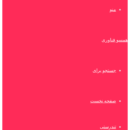
منو
همسو فناوری
جستجو برای
صفحه نخست
تندرستی