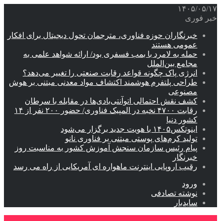
۱۴۰۵/۰۵/۱۷
خبر فوری
خبرنگاران حوزه فناوری، مترجمان تحول دیجیتال برای افکار
عمومی هستند
حمله به لامرد با بمب فسفری بود/ ارائه شواهد علمی به
مجامع بین‌الملل
انرژی پاک چگونه قواعد رقابت صنعتی را تغییر می‌دهد؟
طراحی پلتفرم هوشمند اکتشاف مواد معدنی مبتنی بر هوش
مصنوعی
کشف نقش احتمالی اتوآنتی‌بادی‌ها در مقابله با سرطان
رقابت ۴۷۰۰ نخبه در المپیک فناوری/ حضور ۲۰۰ نفر از ۱۴
کشور دنیا
اینوتکس۱۴۰۵ با هویت جدید برگزار می‌شود
تولید کرم‌های پوستی مبتنی بر فناوری نانو
پیام رئیس سازمان سنجش آموزش کشور به مناسبت روز
خبرنگار
رقیب اروپایی اینترنت ماهواره ای آمریکایی از راه می رسد
ورود
نوشته تصادفی
سایدبار