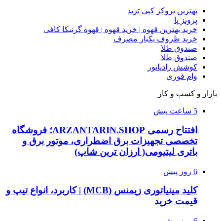
بهترین بروکر کپی ترید
پروتز پا
خرید بهترین قهوه | خرید قهوه | قهوه گرنیکا کافی
خرید ظروف یکبار مصرف
صندوق طلا
صندوق طلا
کوشش رادیاتور
وام فوری
بازار و کسب و کار
5 ساعت پیش
افتتاح رسمی ARZANTARIN.SHOP؛ فروشگاه
تخصصی تجهیزات برق اضطراری، موتور برق و
باتری لیتیومی( ارزان ترین شاپ)
6 روز پیش
کلید مینیاتوری زیمنس (MCB) | کاربرد، انواع تیپ و
قیمت خرید
6 روز پیش