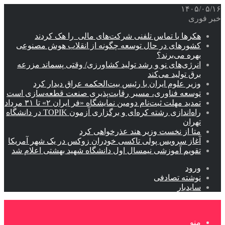
۱۴۰۵/۰۵/۱۶
خبر فوری
هکرها با تماس تلفنی شرکت‌های مالی را هک کردند
کشورهای در حال توسعه چگونه از انقلاب هوش مصنوعی
بهره می‌برند؟
انرژی‌های نو و رشد تولید کشاورزی/ وقتی پسماند مزرعه‌
برق تولید می‌کند
وزیر علوم ایران با رئیس بیت‌الحکمه عراق دیدار کرد
توسعه فناوری، مسیر رقابت‌پذیری صنعت قطعه‌سازی است
تمدید مهلت ثبت‌نام دومین نمایشگاه «فر ایران ۲» تا ۳۱ مرداد
راه‌اندازی رشته کره‌ای و برگزاری آزمون TOPIK در دانشگاه
تهران
متا از نخست وزیر هند عذرخواهی کرد
آغاز سرویس پولی تاکسی خودران زوکس در یک شهر آمریکا
تقویم آموزشی نیمسال اول دانشگاه شهید بهشتی اعلام شد
ورود
نوشته تصادفی
سایدبار
منو