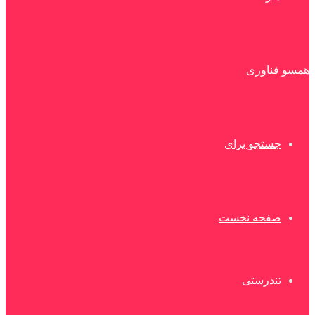
همسو فناوری
جستجو برای
صفحه نخست
تندرستی