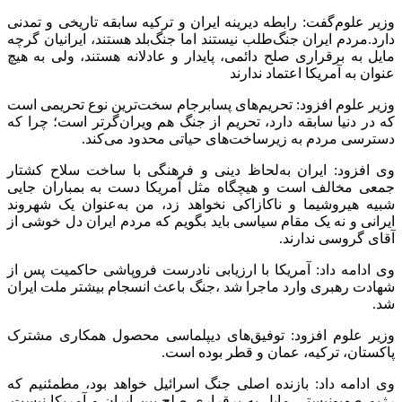
وزیر علوم‌گفت: رابطه دیرینه ایران و ترکیه سابقه تاریخی و تمدنی
دارد.مردم ایران جنگ‌طلب نیستند اما جنگ‌بلد هستند، ایرانیان گرچه
مایل به برقراری صلح دائمی، پایدار و عادلانه هستند، ولی به هیچ
عنوان به آمریکا اعتماد ندارند
وزیر علوم افزود: تحریم‌های پسابرجام سخت‌ترین نوع تحریمی است
که در دنیا سابقه دارد، تحریم از جنگ هم ویران‌گرتر است؛ چرا که
دسترسی مردم به زیرساخت‌های حیاتی محدود می‌کند.
وی افزود: ایران به‌لحاظ دینی و فرهنگی با ساخت سلاح کشتار
جمعی مخالف است و هیچگاه مثل آمریکا دست به بمباران جایی
شبیه هیروشیما و ناکازاکی نخواهد زد، من به‌عنوان یک شهروند
ایرانی و نه یک مقام سیاسی باید بگویم که مردم ایران دل خوشی از
آقای گروسی ندارند.
وی ادامه داد: آمریکا با ارزیابی نادرست فروپاشی حاکمیت پس از
شهادت رهبری وارد ماجرا شد ،جنگ باعث انسجام بیشتر ملت ایران
شد.
وزیر علوم افزود: توفیق‌های دیپلماسی محصول همکاری مشترک
پاکستان، ترکیه، عمان و قطر بوده است.
وی ادامه داد: بازنده اصلی جنگ اسرائیل خواهد بود، مطمئنیم که
رژیم صهیونیستی مایل به برقراری صلح بین ایران و آمریکا نیست.