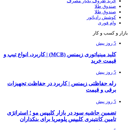
خرید ظروف یکبار مصرف
صندوق طلا
صندوق طلا
کوشش رادیاتور
وام فوری
بازار و کسب و کار
5 روز پیش
کلید مینیاتوری زیمنس (MCB) | کاربرد، انواع تیپ و
قیمت خرید
5 روز پیش
رله حفاظتی زیمنس | کاربرد در حفاظت تجهیزات
برقی و قیمت
5 روز پیش
تضمین حاشیه سود در بازار کلیپس مو ؛ استراتژی
تامین کانتینری کلیپس پلومریا برای بنکداران