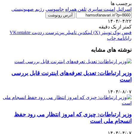
برچسب ها
اسرائیل
امنیت سایبری
تلفن همراه
جاسوسی
رژیم صهیونیستی
آدرس رونوشت
۱۴۰۴/۰۴/۲۲
کمتر از یک دقیقه
فیس بوک
توییتر (X)
لینکدین
‫تامبلر
‫پین‌ترست
‫رددیت
‫VKontakte
رایانامه
چاپ
نوشته های مشابه
وزیر ارتباطات: تعدیل تعرفه‌های اینترنت قابل بررسی
است
۱۴۰۴/۰۸/۰۷
وزیر ارتباطات: چیزی که امروز انتظار می رود حفظ
انسجام ملی است
۱۴۰۴/۰۴/۰۷