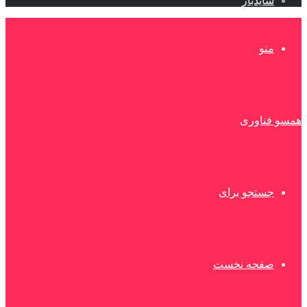
سایدبار
منو
همسو فناوری
جستجو برای
صفحه نخست