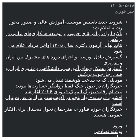
۱۴۰۵/۰۵/۱۸
خبر فوری
شروط جدید تاسیس موسسه آموزش عالی و صدور مجوز
رشته اعلام شد
تأکید ایران و آفریقای جنوبی بر توسعه همکاری‌های علمی در
بریکس
نتایج نهایی آزمون دکتری سال ۱۴۰۵ اواخر مرداد اعلام می
شود
گسترش تبادل بورسیه و اجرای دوره های مشترک بین ایران
و اندونزی
گسترش همکاری‌های آموزشی، دانشگاهی و فناوری ایران و
هند درچارچوب بریکس
موبایلی که به ساعت هوشمند تبدیل می شود
خبرنگاران در طول جنگ فقط روایتگر خسارت‌ها نبودند
ثبت‌نام رقابت بزرگ المپیک فناوری ۲۰۲۶ آغاز شد
افشین: «رسانه» نهاد پنجم در اکوسیستم پارادایم قدرت‌بنیان
است
خبرنگاران حوزه فناوری، مترجمان تحول دیجیتال برای افکار
عمومی هستند
ورود
نوشته تصادفی