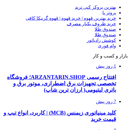
بهترین بروکر کپی ترید
پروتز پا
خرید بهترین قهوه | خرید قهوه | قهوه گرنیکا کافی
خرید ظروف یکبار مصرف
صندوق طلا
صندوق طلا
کوشش رادیاتور
وام فوری
بازار و کسب و کار
1 روز پیش
افتتاح رسمی ARZANTARIN.SHOP؛ فروشگاه
تخصصی تجهیزات برق اضطراری، موتور برق و
باتری لیتیومی( ارزان ترین شاپ)
7 روز پیش
کلید مینیاتوری زیمنس (MCB) | کاربرد، انواع تیپ و
قیمت خرید