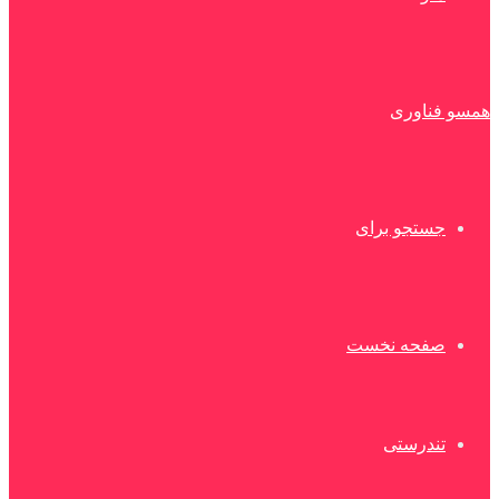
همسو فناوری
جستجو برای
صفحه نخست
تندرستی