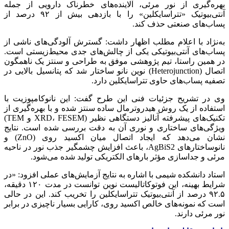
بهره‌گیری از نور مرئی، آلاینده‌های خطرناک دارویی از جمله
آنتی‌بیوتیک «تتراسایکلین» را با بازدهی بیش از ۹۲ درصد از
پساب‌های صنعتی حذف کند.
به‌نژاد با اعلام مطلب اظهار داشت: گسترش آلودگی‌های ناشی از
پساب‌های آنتی‌بیوتیکی یکی از چالش‌های جدی محیط‌زیستی است.
در همین راستا، تیم پژوهشی موفق به طراحی و سنتز یک ناهمگون
اتصال (Heterojunction) نوین نانو ساختار شد که پتانسیل بالایی در
تصفیه پساب‌های حاوی تتراسایکلین دارد.
وی در تشریح جزئیات فنی این طرح گفت: این نانوکامپوزیت با
استفاده از یک روش هیدروترمال ساده سنتز شده و با بهره‌گیری از
تکنیک‌های پیشرفته آنالیز دستگاهی نظیر (XRD، FESEM و TEM)
ویژگی‌های ساختاری و نوری آن به دقت بررسی شده است. نتایج
نشان می‌دهد که ایجاد اتصال میان اکسید روی (ZnO) و
نانوساختارهای AgBiS2، باعث افزایش چشمگیر جذب نور در ناحیه
مرئی و جداسازی مؤثر بارهای الکتریکی تولید شده می‌شود.
استاد دانشکده شیمی با اشاره به نتایج آزمایش‌های عملی افزود: «در
شرایط بهینه، این فوتوکاتالیست نوین توانست در مدت ۱۲۰ دقیقه،
۹۲.۵ درصد از آنتی‌بیوتیک تتراسایکلین را تخریب کند. این در حالی
است که نمونه‌های خالص اکسید روی، کارایی بسیار ناچیزی در برابر
نور مرئی دارند.