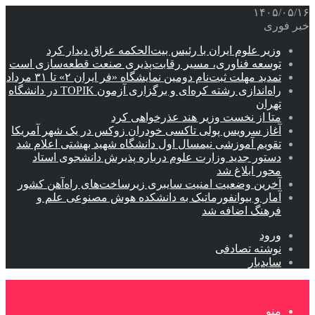
۱۴۰۵/۰۵/۱۶
خبر فوری
وزیر علوم ایران با رئیس بیت‌الحکمه عراق دیدار کرد
توسعه فناوری، مسیر رقابت‌پذیری صنعت قطعه‌سازی است
تمدید مهلت ثبت‌نام دومین نمایشگاه «فر ایران ۲» تا ۳۱ مرداد
راه‌اندازی رشته کره‌ای و برگزاری آزمون TOPIK در دانشگاه
تهران
متا از نخست وزیر هند عذرخواهی کرد
آغاز سرویس پولی تاکسی خودران زوکس در یک شهر آمریکا
تقویم آموزشی نیمسال اول دانشگاه شهید بهشتی اعلام شد
دستور جدید وزارت علوم درباره پذیرش دانشجوی استاد
محور ابلاغ شد
آخرین وضعیت امنیت سایبری زیرساخت‌های راه‌آهن کشور
آمار و بیوانفورماتیک به دانشکده هوش مصنوعی علم و
فرهنگ اضافه شد
ورود
نوشته تصادفی
سایدبار
منو