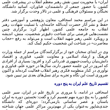
ایران» با محوریت تبیین نقش رهبر معظم انقلاب در پیشرفت علمی
کشور، با حضور جمعی از دانشمندان، فناوران، اساتید دانشگاه،
نخبگان و مسئولان فرهنگی و علمی در تالار وحدت برگزار شد.
در این مراسم محمد اسحاقی، معاون پژوهشی و آموزشی دفتر
حفظ و نشر آثار حضرت آیت‌الله خامنه‌ای، با تسلیت شهادت رهبر
انقلاب به جامعه علمی کشور، اظهار کرد: برگزاری چنین
نشست‌هایی فرصتی برای شناخت دقیق‌تر شخصیت، منش، اندیشه
و رویکرد علمی رهبر شهید انقلاب است و می‌تواند به رفع «حجاب
معاصرت» در شناخت این شخصیت حکیم کمک کند.
وی در ابتدای سخنان خود از برگزارکنندگان مراسم از جمله وزارت
فرهنگ و ارشاد اسلامی و معاونت علمی، فناوری و اقتصاد
دانش‌بنیان ریاست‌جمهوری قدردانی کرد و افزود: بسیاری از افرادی
که امروز در این جلسه حضور دارند، سال‌ها در حوزه علم، فناوری و
نوآوری در کنار منظومه فکری رهبر انقلاب فعالیت کرده‌اند و اکنون
ضروری است این نگاه و تجربه برای نسل‌های بعدی نیز تبیین شود.
تقسیم تاریخ علم ایران به پنج دوره
اسحاقی در ادامه، با مروری بر تاریخ علم در ایران، سیر علمی
کشور را به پنج دوره مهم تقسیم کرد و گفت: نخستین دوره به ایران
باستان و عصر ساسانی بازمی‌گردد؛ دوره‌ای که دانشگاه
جندی‌شاپور به‌عنوان یکی از مهم‌ترین مراکز علمی جهان شناخته