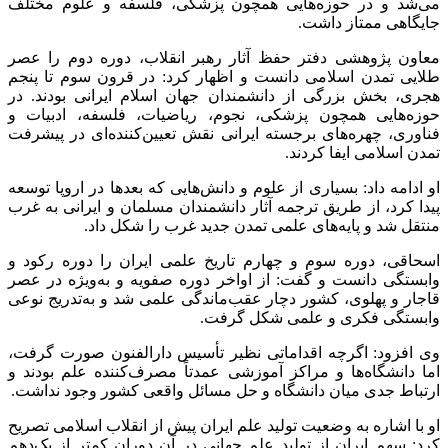
می‌شد و در حوزه‌هایی همچون پزشکی، فلسفه و علوم مختلف
جایگاهی ممتاز داشت.
معاون پژوهشی دفتر حفظ آثار رهبر انقلاب، دوره دوم را عصر
طلایی تمدن اسلامی دانست و اظهار کرد: در قرون سوم تا پنجم
هجری، بخش بزرگی از دانشمندان جهان اسلام ایرانی بودند. در
حوزه‌هایی همچون پزشکی، نجوم، ریاضیات، فلسفه، ادبیات و
فناوری، چهره‌های برجسته ایرانی نقش تعیین‌کننده‌ای در پیشرفت
تمدن اسلامی ایفا کردند.
او ادامه داد: بسیاری از علوم و دانش‌هایی که بعدها در اروپا توسعه
پیدا کرد، از طریق ترجمه آثار دانشمندان مسلمان و ایرانی به غرب
منتقل شد و پایه‌های علمی تمدن جدید غرب را شکل داد.
اسحاقی، دوره سوم و چهارم تاریخ علمی ایران را دوره رکود و
وابستگی دانست و گفت: از اواخر دوره صفویه و به‌ویژه در عصر
قاجار و پهلوی، کشور دچار عقب‌ماندگی علمی شد و به‌تدریج نوعی
وابستگی فکری و علمی شکل گرفت.
وی افزود: اگرچه اقداماتی نظیر تأسیس دارالفنون صورت گرفت،
اما دانشگاه‌ها و مراکز آموزشی عمدتاً مصرف‌کننده علم بودند و
ارتباط جدی میان دانشگاه و حل مسائل واقعی کشور وجود نداشت.
او با اشاره به وضعیت تولید علم ایران پیش از انقلاب اسلامی تصریح
کرد: سهم ایران از تولید علم جهانی در آن دوران کمتر از یک‌دهم