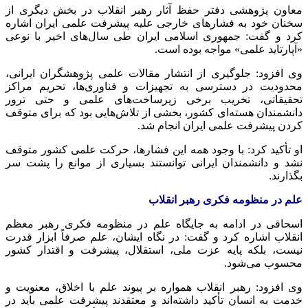
معاون پژوهشی دفتر حفظ آثار رهبر انقلاب در بخش دیگری از
سخنان خود به فشارهای خارجی علیه پیشرفت علمی ایران اشاره
کرد و گفت: جمهوری اسلامی ایران طی سال‌های اخیر با نوعی
«آپارتاید علمی» مواجه بوده است.
وی افزود: جلوگیری از انتشار مقالات علمی پژوهشگران ایرانی،
محدودیت در دسترسی به تجهیزات و فناوری‌ها، تحریم مراکز
تحقیقاتی، تخریب برخی زیرساخت‌های علمی و حتی ترور
دانشمندان هسته‌ای کشور، بخشی از تلاش‌هایی بود که برای متوقف
کردن پیشرفت علمی ایران انجام شد.
او تأکید کرد: با وجود همه این فشارها، حرکت علمی کشور متوقف
نشد و دانشمندان ایرانی توانستند بسیاری از موانع را پشت سر
بگذارند.
علم در منظومه فکری رهبر انقلاب
اسحاقی در ادامه به جایگاه علم در منظومه فکری رهبر معظم
انقلاب اشاره کرد و گفت: در نگاه ایشان، علم صرفاً ابزار قدرت
نیست، بلکه پایه عزت ملی، استقلال، پیشرفت و اقتدار کشور
محسوب می‌شود.
وی افزود: رهبر انقلاب همواره بر پیوند علم با اخلاق، معنویت و
خدمت به انسان تأکید داشته‌اند و معتقدند پیشرفت علمی باید در