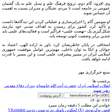
وی افزود: گام دوم، ترویج فرهنگ علم و تبدیل علم به یک گفتمان
عمومی در جامعه است تا مردم، نخبگان و مدیران نسبت به اهمیت
آن حساس شوند.
او سومین گام را اجرایی‌سازی و عملیاتی کردن این دیدگاه‌ها دانست
و تأکید کرد: کشور برای رسیدن به اهداف تمدنی خود نیازمند
شکل‌گیری یک «نهضت علمی» فراگیر است و فعالیت‌های علمی باید
چندین برابر وضعیت کنونی توسعه یابد.
اسحاقی در پایان خاطرنشان کرد: باور به اراده الهی، اعتماد به
جوانان و اتکا به توان داخلی، مهم‌ترین عوامل موفقیت جمهوری
اسلامی ایران در مسیر پیشرفت علمی است و این مسیر با قدرت
ادامه خواهد یافت.
منبع خبرگزاری مهر
برچسب ها
انقلاب اسلامی ایران
حضرت آیت الله خامنه‌ای
دوران دفاع مقدس
رهبر شهید
آدرس رونوشت
۱۴۰۵/۰۲/۲۲
خواندن این مطلب 5 دقیقه زمان میبرد
فیس بوک
توییتر (X)
لینکدین
‫تامبلر
‫پین‌ترست
‫رددیت
‫VKontakte