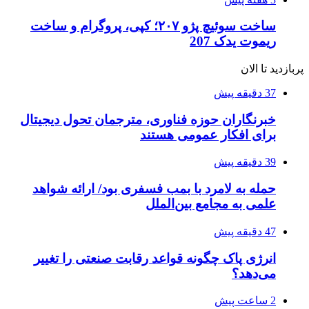
ساخت سوئیچ پژو ۲۰۷؛ کپی، پروگرام و ساخت
ریموت یدک 207
پربازدید تا الان
37 دقیقه پیش
خبرنگاران حوزه فناوری، مترجمان تحول دیجیتال
برای افکار عمومی هستند
39 دقیقه پیش
حمله به لامرد با بمب فسفری بود/ ارائه شواهد
علمی به مجامع بین‌الملل
47 دقیقه پیش
انرژی پاک چگونه قواعد رقابت صنعتی را تغییر
می‌دهد؟
2 ساعت پیش