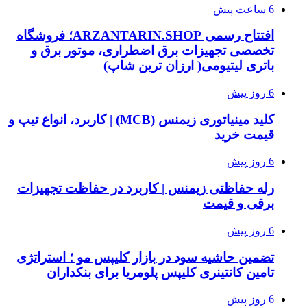
6 ساعت پیش
افتتاح رسمی ARZANTARIN.SHOP؛ فروشگاه
تخصصی تجهیزات برق اضطراری، موتور برق و
باتری لیتیومی( ارزان ترین شاپ)
6 روز پیش
کلید مینیاتوری زیمنس (MCB) | کاربرد، انواع تیپ و
قیمت خرید
6 روز پیش
رله حفاظتی زیمنس | کاربرد در حفاظت تجهیزات
برقی و قیمت
6 روز پیش
تضمین حاشیه سود در بازار کلیپس مو ؛ استراتژی
تامین کانتینری کلیپس پلومریا برای بنکداران
6 روز پیش