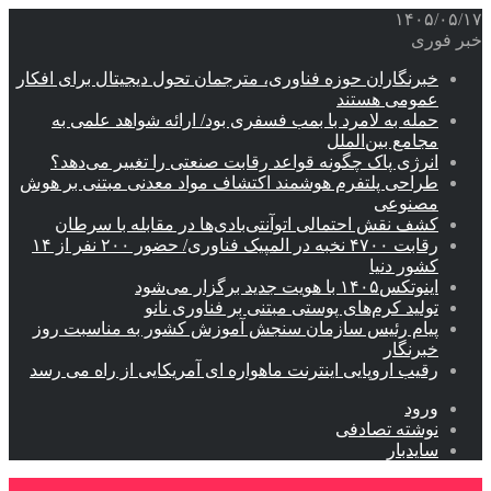
۱۴۰۵/۰۵/۱۷
خبر فوری
خبرنگاران حوزه فناوری، مترجمان تحول دیجیتال برای افکار
عمومی هستند
حمله به لامرد با بمب فسفری بود/ ارائه شواهد علمی به
مجامع بین‌الملل
انرژی پاک چگونه قواعد رقابت صنعتی را تغییر می‌دهد؟
طراحی پلتفرم هوشمند اکتشاف مواد معدنی مبتنی بر هوش
مصنوعی
کشف نقش احتمالی اتوآنتی‌بادی‌ها در مقابله با سرطان
رقابت ۴۷۰۰ نخبه در المپیک فناوری/ حضور ۲۰۰ نفر از ۱۴
کشور دنیا
اینوتکس۱۴۰۵ با هویت جدید برگزار می‌شود
تولید کرم‌های پوستی مبتنی بر فناوری نانو
پیام رئیس سازمان سنجش آموزش کشور به مناسبت روز
خبرنگار
رقیب اروپایی اینترنت ماهواره ای آمریکایی از راه می رسد
ورود
نوشته تصادفی
سایدبار