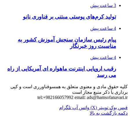
3 ساعت پیش
تولید کرم‌های پوستی مبتنی بر فناوری نانو
4 ساعت پیش
پیام رئیس سازمان سنجش آموزش کشور به
مناسبت روز خبرنگار
4 ساعت پیش
رقیب اروپایی اینترنت ماهواره ای آمریکایی از راه
می رسد
کلیه حقوق مادی و معنوی متعلق به همسوفناورری است و کپی
برداری با ذکر منبع مجاز است
tel:+982166057992 email:
ads@hamsofanavari.ir
فیس بوک
توییتر (X)
واتس آپ
تلگرام
دکمه بازگشت به بالا