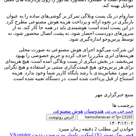
موبایل بهینه کند.
ساروام در یک پست وبلاگی تمرکز بر گوشی‌های ساده را به عنوان
بازنگری در نحوه ارائه و پرداخت هزینه هوش مصنوعی مطرح کرد.
در این پست آمده است: هوشمندی باید در همه جا کار کند. نه از
سرورهای دوردست احضار شود، نه پشت اتصال محصور شود، نه
توسط پرس‌وجو اندازه‌گیری شود.
این شرکت می‌گوید اجرای هوش مصنوعی به صورت محلی
هزینه‌های ابری مکرر را حذف کرده و حریم خصوصی را بهبود
می‌بخشد. در بخش دیگری از پست وبلاگی آمده است: هیچ هزینه‌ای
برای هر پرس‌وجو، هیچ قیمت‌گذاری مبتنی بر استفاده و هیچ نگرانی
در مورد مقیاس‌بندی با رشد پایگاه کاربر شما وجود ندارد. هزینه
استنتاج از قبل پرداخت شده است. در دستگاه تعبیه شده است.
منبع خبرگزاری مهر
برچسب ها
چت جی پی تی
هندوستان
هوش مصنوعی
آدرس رونوشت
۱۴۰۳/۱۲/۰۲
خواندن این مطلب 2 دقیقه زمان میبرد
فیس بوک
توییتر (X)
لینکدین
‫تامبلر
‫پین‌ترست
‫رددیت
‫VKontakte