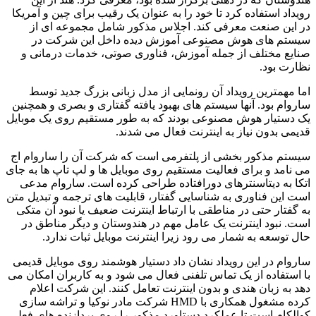
رویداد استفاده کرد تا خود را به عنوان یک رقیب برای چین و آمریکا
در این صنعت معرفی کند. اجلاس مذکور شامل مجموعه ای از
سیستم های هوش مصنوعی آموزش دیده داخل این شرکت در
صنایع مختلف از جمله آموزش، فناوری صوتی، خدمات درمانی و
نظارت بود.
اما مهمترین رویداد آن رونمایی از مدل زبانی بزرگ جدید توسط
ساروام بود. آنها سیستم های بهبود یافته گفتاری و بصری و همچنین
یک دستیار هوش مصنوعی بودند که به طور مستقیم روی یک موبایل
قدیمی بدون نیاز به اینترنت فعال می شدند.
سیستم مذکور بخشی از پلتفرمی است که شرکت آن را ساروام اج
می نامد و برای فعالیت مستقیم روی موبایل ها و لپ تاپ ها به جای
اتکا به دیتاسنترهای دورافتاده طراحی کرده است. ساروام مدعی
است این فناوری به شناسایی گفتار، قابلیت های ترجمه و تبدیل متن
به گفتار حتی در مناطقی با ارتباط اینترنت ضعیف یا نبود آن متکی
است. نبود اینترنت یک عامل مهم در هندوستان و دیگر مناطق در
حال توسعه به شمار می رود زیرا اینترنت موبایل ثبات ندارد.
ساروام در این رویداد نشان داد دستیار هوشمند روی موبایل قدیمی
با استفاده از یک تماس تلفنی فعال می شود و به کاربران امکان می
دهد به زبان هندی و بدون اینترنت تعامل کنند. این شرکت اعلام
کرده مشغول همکاری با HMD شرکت مادر نوکیا و تراشه سازی
کوالکام است تا عملکرد دستاورد مذکور را روی پردازنده های فعلی