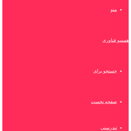
منو
همسو فناوری
جستجو برای
صفحه نخست
تندرستی