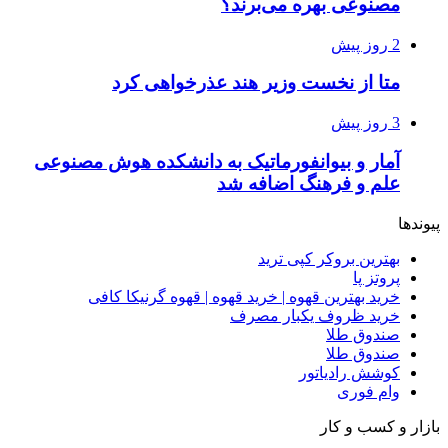
مصنوعی بهره می‌برند؟
2 روز پیش
متا از نخست وزیر هند عذرخواهی کرد
3 روز پیش
آمار و بیوانفورماتیک به دانشکده هوش مصنوعی
علم و فرهنگ اضافه شد
پیوندها
بهترین بروکر کپی ترید
پروتز پا
خرید بهترین قهوه | خرید قهوه | قهوه گرنیکا کافی
خرید ظروف یکبار مصرف
صندوق طلا
صندوق طلا
کوشش رادیاتور
وام فوری
بازار و کسب و کار