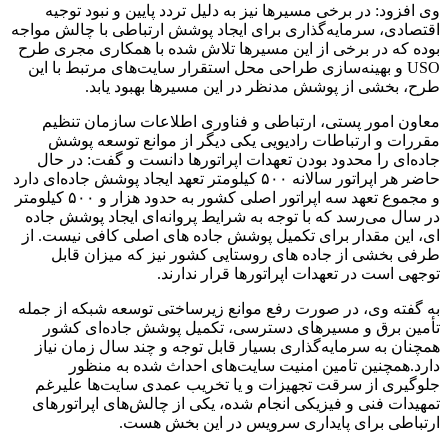
وی افزود: در برخی مسیرها نیز به دلیل تردد پایین و نبود توجیه
اقتصادی، سرمایه‌گذاری برای ایجاد پوشش ارتباطی با چالش مواجه
بوده که در برخی از این مسیرها تلاش شده با همکاری مجری طرح
USO و بهینه‌سازی طراحی محل استقرار سایت‌های مرتبط با این
طرح، بخشی از پوشش مدنظر در این مسیرها بهبود یابد.
معاون امور پستی، ارتباطی و فناوری اطلاعات سازمان تنظیم
مقررات و ارتباطات رادیویی یکی دیگر از موانع توسعه پوشش
جاده‌ای را محدود بودن تعهدات اپراتورها دانست و گفت: در حال
حاضر هر اپراتور سالانه ۵۰۰ کیلومتر تعهد ایجاد پوشش جاده‌ای دارد
و مجموع تعهد سه اپراتور اصلی کشور به حدود هزار و ۵۰۰ کیلومتر
در سال می‌رسد که با توجه به شرایط پروانه‌ای ایجاد پوشش جاده
ای، این مقدار برای تکمیل پوشش جاده های اصلی کافی نیست. از
طرفی بخشی از جاده های روستایی کشور نیز که میزان قابل
توجهی است در تعهدات اپراتورها قرار ندارند.
به گفته وی، در صورت رفع موانع زیرساختی توسعه شبکه از جمله
تأمین برق و مسیرهای دسترسی، تکمیل پوشش جاده‌ای کشور
همچنان به سرمایه‌گذاری بسیار قابل توجه و چند سال زمان نیاز
دارد.همچنین تامین امنیت سایت‌های احداث شده به منظور
جلوگیری از سرقت تجهیزات و یا تخریب عمدی سایت‌ها علیرغم
تمهیدات فنی و فیزیکی انجام شده، یکی از چالش‌های اپراتورهای
ارتباطی برای پایداری سرویس در این بخش هست.