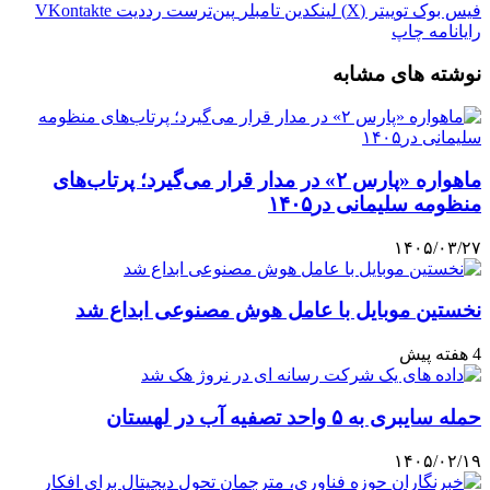
فیس بوک
توییتر (X)
لینکدین
‫تامبلر
‫پین‌ترست
‫رددیت
‫VKontakte
رایانامه
چاپ
نوشته های مشابه
ماهواره «پارس ۲» در مدار قرار می‌گیرد؛ پرتاب‌های
منظومه سلیمانی در۱۴۰۵
۱۴۰۵/۰۳/۲۷
نخستین موبایل با عامل هوش مصنوعی ابداع شد
4 هفته پیش
حمله سایبری به ۵ واحد تصفیه آب در لهستان
۱۴۰۵/۰۲/۱۹