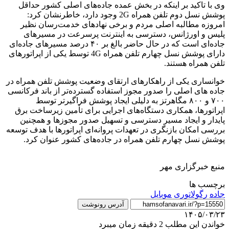
وی با تاکید بر اینکه در بخش عمده جاده‌های اصلی کشور حداقل
پوشش نسل دوم تلفن همراه 2G وجود دارد، خاطرنشان کرد:
امروزه مطالبه اصلی مردم و برخی نهادهای خدمت‌رسان نظیر
پلیس و اورژانس، دسترسی به اینترنت پرسرعت در مسیرهای
جاده‌ای است که در حال حاضر بالغ بر ۴۰ درصد مسیرهای جاده‌ای
دارای پوشش نسل چهارم تلفن همراه 4G توسط یکی از اپراتورهای
تلفن همراه هستند.
خوانساری یکی از راهکارهای ارتقای وضعیت پوشش تلفن همراه در
جاده های اصلی را صدور مجوز استفاده گسترده‌تر از باند فرکانسی
۷۰۰ و ۸۰۰ مگاهرتز به دلیلی ایجاد پوشش فراگیرتر توسط
اپراتورها، همکاری دستگاه‌های اجرایی برای تأمین زیرساخت برق
پایدار و ایجاد مسیر دسترسی و تسهیل صدور مجوزها و همچنین
بررسی امکان بازنگری در تعهدات پروانه‌ای اپراتورها با هدف توسعه
پوشش نسل‌ چهارم تلفن همراه در جاده‌های کشور عنوان کرد.
منبع خبرگزاری مهر
برچسب ها
جاده
رگولاتوری
موبایل
آدرس رونوشت
۱۴۰۵/۰۳/۲۳
خواندن این مطلب 2 دقیقه زمان میبرد