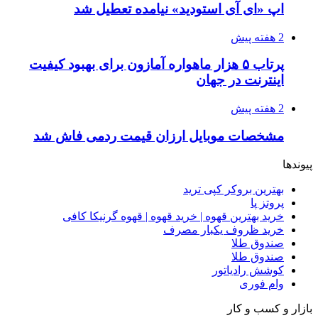
اپ «ای آی استودید» نیامده تعطیل شد
2 هفته پیش
پرتاب ۵ هزار ماهواره آمازون برای بهبود کیفیت
اینترنت در جهان
2 هفته پیش
مشخصات موبایل ارزان قیمت ردمی فاش شد
پیوندها
بهترین بروکر کپی ترید
پروتز پا
خرید بهترین قهوه | خرید قهوه | قهوه گرنیکا کافی
خرید ظروف یکبار مصرف
صندوق طلا
صندوق طلا
کوشش رادیاتور
وام فوری
بازار و کسب و کار