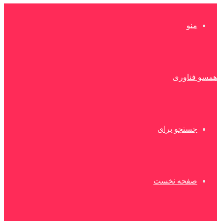
منو
همسو فناوری
جستجو برای
صفحه نخست