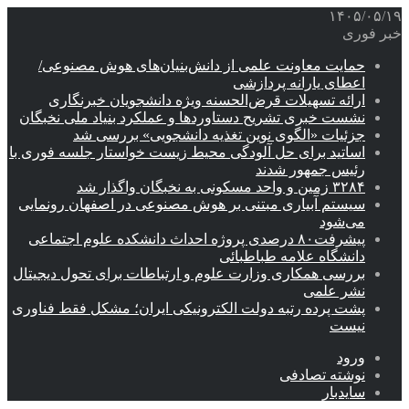
۱۴۰۵/۰۵/۱۹
خبر فوری
حمایت معاونت علمی از دانش‌بنیان‌های هوش مصنوعی/
اعطای یارانه پردازشی
ارائه تسهیلات قرض‌الحسنه ویژه دانشجویان خبرنگاری
نشست خبری تشریح دستاوردها و عملکرد بنیاد ملی نخبگان
جزئیات «الگوی نوین تغذیه دانشجویی» بررسی شد
اساتید برای حل آلودگی محیط زیست خواستار جلسه فوری با
رئیس جمهور شدند
۳۲۸۴ زمین و واحد مسکونی به نخبگان واگذار شد
سیستم آبیاری مبتنی بر هوش مصنوعی در اصفهان رونمایی
می‌شود
پیشرفت۸۰ درصدی پروژه احداث دانشکده علوم اجتماعی
دانشگاه علامه طباطبائی
بررسی همکاری وزارت علوم و ارتباطات برای تحول دیجیتال
نشر علمی
پشت پرده رتبه دولت الکترونیکی ایران؛ مشکل فقط فناوری
نیست
ورود
نوشته تصادفی
سایدبار