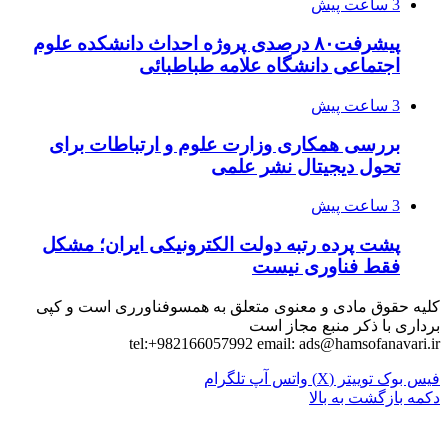
3 ساعت پیش
پیشرفت۸۰ درصدی پروژه احداث دانشکده علوم
اجتماعی دانشگاه علامه طباطبائی
3 ساعت پیش
بررسی همکاری وزارت علوم و ارتباطات برای
تحول دیجیتال نشر علمی
3 ساعت پیش
پشت پرده رتبه دولت الکترونیکی ایران؛ مشکل
فقط فناوری نیست
کلیه حقوق مادی و معنوی متعلق به همسوفناورری است و کپی
برداری با ذکر منبع مجاز است
tel:+982166057992 email:
ads@hamsofanavari.ir
فیس بوک
توییتر (X)
واتس آپ
تلگرام
دکمه بازگشت به بالا