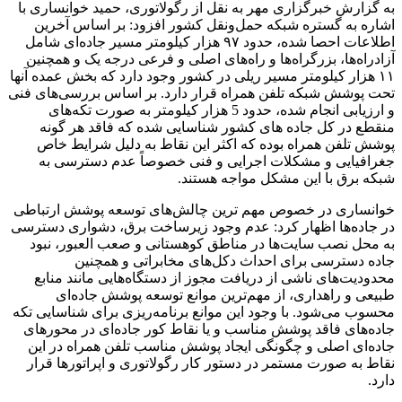
به گزارش خبرگزاری مهر به نقل از رگولاتوری، حمید خوانساری با
اشاره به گستره شبکه حمل‌ونقل کشور افزود: بر اساس آخرین
اطلاعات احصا شده، حدود ۹۷ هزار کیلومتر مسیر جاده‌ای شامل
آزادراه‌ها، بزرگراه‌ها و راه‌های اصلی و فرعی درجه یک و همچنین
۱۱ هزار کیلومتر مسیر ریلی در کشور وجود دارد که بخش عمده آنها
تحت پوشش شبکه تلفن همراه قرار دارد. بر اساس بررسی‌های فنی
و ارزیابی انجام شده، حدود 5 هزار کیلومتر به صورت تکه‌های
منقطع در کل جاده های کشور شناسایی شده که فاقد هر گونه
پوشش تلفن همراه بوده که اکثر این نقاط به دلیل شرایط خاص
جغرافیایی و مشکلات اجرایی و فنی خصوصاً عدم دسترسی به
شبکه برق با این مشکل مواجه هستند.
خوانساری در خصوص مهم ‌ترین چالش‌های توسعه پوشش ارتباطی
در جاده‌ها اظهار کرد: عدم وجود زیرساخت برق، دشواری دسترسی
به محل نصب سایت‌ها در مناطق کوهستانی و صعب‌ العبور، نبود
جاده دسترسی برای احداث دکل‌های مخابراتی و همچنین
محدودیت‌های ناشی از دریافت مجوز از دستگاه‌هایی مانند منابع
طبیعی و راهداری، از مهم‌ترین موانع توسعه پوشش جاده‌ای
محسوب می‌شود. با وجود این موانع برنامه‌ریزی برای شناسایی تکه
جاده‌های فاقد پوشش مناسب و یا نقاط کور جاده‌ای در محورهای
جاده‌ای اصلی و چگونگی ایجاد پوشش مناسب تلفن همراه در این
نقاط به ‌صورت مستمر در دستور کار رگولاتوری و اپراتورها قرار
دارد.